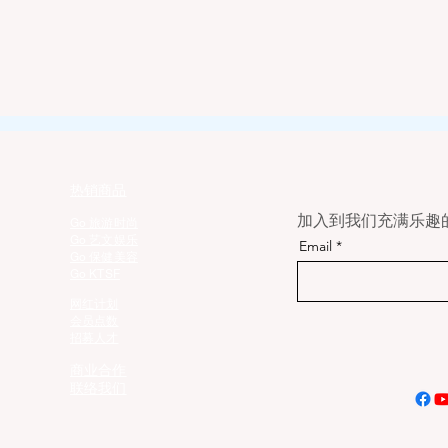
热销商品
加入到我们充满乐趣的E
Go 旅游时尚
Go 艺文娱乐
Email
Go 保健美容
Go KTSF
网红计划
会员点数
招募人才
商业合作
联络我们