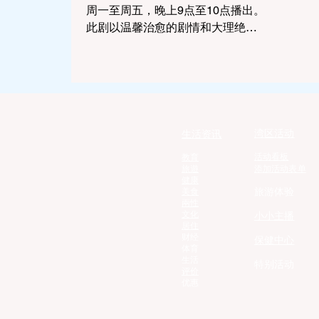
周一至周五，晚上9点至10点播出。
此剧以温馨治愈的剧情和大理绝美
的自然风光，俘获了无数观众的
心。剧中的大理，春夏交替，绿意
盎然，湖水碧绿如玉，鲜花点缀其
间，宛如人间仙境。青石板路...
湾区活动
生活资讯
活动看板
教育
旅遊
添加活动表单
健康
旅游体验
美食
兩性
文化
小小主播
居住
财经
保健中心
体育
生活
特别活动
评价
优惠