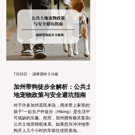
滑链管制，并通过电子路牌指示当前的管制
级别。加州采用三个递进的级别（R1至R3）
来规范通行车辆： R1 管制 (Requirement 1)
规定内容： 所有车辆必须安装防滑链。 豁免
条件： 乘用车（Passenger Vehicles）、轻
型卡车（Light Trucks）只要配备了雪地轮胎
（Snow Tires），即可免装防滑链
7月22日
讀畢需時 3 分鐘
加州带狗徒步全解析：公共土
地宠物政策与安全避坑指南
对于许多加州居民来说，周末带上家里的“毛
孩子”一起去户外徒步（Hiking）是生活中不
可或缺的乐趣。然而，加州拥有极其复杂的
公共土地管辖权体系。如果您兴冲冲地带着
狗开上几个小时的车前往优胜美地