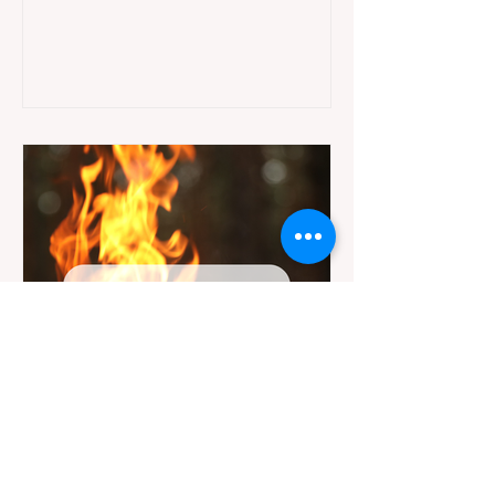
（Yosemite）或大盆地红木州立公园（Big
Basin Redwoods），到了步道口才绝望地看
到一块大大的 "No Dogs on Trail"（步道严禁
犬只） 的指示牌，这无疑会彻底毁掉整个周
末。 为了避免“带狗碰壁”，您必须在出发前
清楚地了解不同公共土地系统对宠物政策，
掌握实用的路线筛选工具，并警惕加州特有
的野外环境隐患。 一、 破除宠物政策管辖权
迷雾：狗狗到底能去哪里？ 加州的户外区域
由不同的政府机构管理，其核心保护目标决
定了宠物政策的严格程度。我们可以将其视
为一条“从严到宽”的鄙视链： 1. 极其严格：
国家公园 (National Parks) & 州立公园 (State
Parks) 政策基调： 优先保护原始生态与野生
动物。 实际规定： 在优胜美地、红木国家公
园等地，狗狗绝对不被允许踏上任何未铺装
的土路步道 (Dirt Trails)、草甸