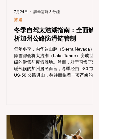
7月24日
讀畢需時 3 分鐘
旅遊
冬季自驾太浩湖指南：全面解
析加州公路防滑链管制
每年冬季，内华达山脉（Sierra Nevada）的
降雪都会将太浩湖（Lake Tahoe）变成世界
级的滑雪与度假胜地。然而，对于习惯了温
暖气候的加州居民而言，冬季经由 I-80 或
US-50 公路进山，往往面临着一项严峻的挑
战：加州交通局 (Caltrans) 严格的防滑链管
制 (Chain Controls)。 不了解这些规定，不
仅可能面临高额罚单或被公路巡警（CHP）
劝返，更可能在冰雪路面上引发严重的安全
事故。本文将为您系统解析加州的防滑链政
策，帮助您明确自己的车型在不同路况下的
具体要求，并为出行做好充足准备。 一、 核
心概念：看懂加州 R1, R2, R3 管制级别 当恶
劣天气来袭，加州交通局会在公路上启动防