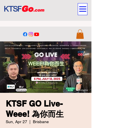
KTSF GO Live-
Weee! 為你而生
Sun, Apr 27
  |  
Brisbane