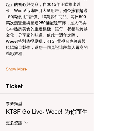
起」的初心與使命，自2015年正式推出以
來，Weee!迅速吸引大量用戶，如今擁有超過
150萬條用戶評價、10萬多件商品、每日500
萬次瀏覽量與超過250輛配送車隊，是人們與
心中熟悉美食的重逢橋樑，讓每一餐都能跨越
文化，分享家的味道。值此十週年之際，
Weee!特別值得慶祝，KTSF電視台也將參與
現場節目製作，邀您一同見證這段華人電商的
精彩旅程。
Show More
Ticket
票券類型
KTSF Go Live- Weee! 为你而生
更多資訊