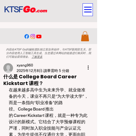
内容由KTSF Go的编辑团队独立策划和创作，与KTSF新闻部无关。部
分内容使用人工智能工具生成。当您通过本网站的链接进行购买时，我
们可能会获得佣金。
了解更多
xyang960
2025年12月8日
讀畢需時 5 分鐘
什么是 College Board Career
Kickstart 课程？
在越来越多高中生为未来升学、就业做准
备的今天，课业不再只是“为大学读大学”，
而是一条指向“职业准备”的路
径。 College Board 推出
的 Career Kickstart 课程，就是一种专为此
设计的新模式。它结合了大学预修课程的
严谨，同时加入职业技能与产业认证元
素，为学生提供不仅通往大学，更面向职