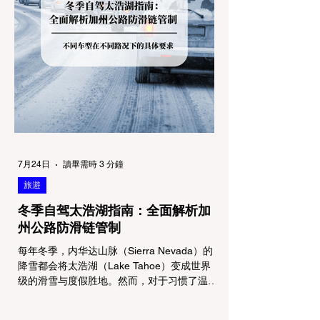
7月24日
讀畢需時 3 分鐘
旅遊
冬季自驾太浩湖指南：全面解析加
州公路防滑链管制
每年冬季，内华达山脉（Sierra Nevada）的
降雪都会将太浩湖（Lake Tahoe）变成世界
级的滑雪与度假胜地。然而，对于习惯了温暖
气候的加州居民而言，冬季经由 I-80 或 US-
50 公路进山，往往面临着一项严峻的挑战：