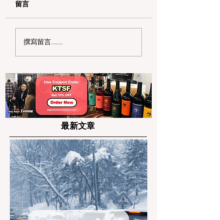
留言
AI 时代的湾区硬核遛娃
拒绝“水”履历！20
撰寫留言......
天花板：硅谷 5 大沉浸
湾区高中生暑期高
式科技馆深度打卡路线
社区服务项目申请
最新文章