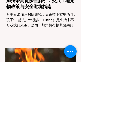
加州带狗徒步全解析：公共土地宠
物政策与安全避坑指南
对于许多加州居民来说，周末带上家里的“毛
孩子”一起去户外徒步（Hiking）是生活中不
可或缺的乐趣。然而，加州拥有极其复杂的公
共土地管辖权体系。如果您兴冲冲地带着狗开
上几个小时的车前往优胜美地（Yosemite）
或大盆地红木州立公园（Big Basin
Redwoods），到了步道口才绝望地看到一块
大大的 "No Dogs on Trail"（步道严禁犬只）
的指示牌，这无疑会彻底毁掉整个周末。 为
了避免“带狗碰壁”，您必须在出发前清楚地了
解不同公共土地系统对宠物政策，掌握实用的
路线筛选工具，并警惕加州特有的野外环境隐
患。 一、 破除宠物政策管辖权迷雾：狗狗到
底能去哪里？ 加州的户外区域由不同的政府
机构管理，其核心保护目标决定了宠物政策的
严格程度。我们可以将其视为一条“从严到宽”
的鄙视链： 1. 极其严格：国家公园 (National
Parks) & 州立公园 (State Parks) 政策基调：
优先保护原始生态与野生动物。 实际规定：