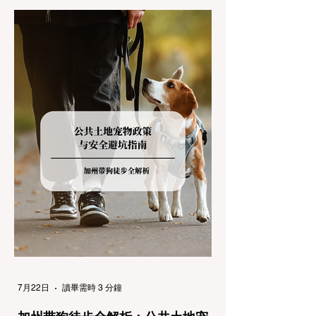
加州交通局 (Caltrans) 严格的防滑链管制
(Chain Controls)。 不了解这些规定，不仅可
能面临高额罚单或被公路巡警（CHP）劝
返，更可能在冰雪路面上引发严重的安全事
故。本文将为您系统解析加州的防滑链政策，
帮助您明确自己的车型在不同路况下的具体要
求，并为出行做好充足准备。 一、 核心概
念：看懂加州 R1, R2, R3 管制级别 当恶劣天
气来袭，加州交通局会在公路上启动防滑链管
制，并通过电子路牌指示当前的管制级别。加
州采用三个递进的级别（R1至R3）来规范通
行车辆： R1 管制 (Requirement 1) 规定内
容： 所有车辆必须安装防滑链。 豁免条件：
乘用车（Passenger Vehicles）、轻型卡车
（Light Trucks）只要配备了雪地轮胎（Snow
Tires），即可免装防滑链
7月22日
讀畢需時 3 分鐘