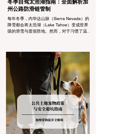
冬季自驾太浩湖指南：全面解析加
州公路防滑链管制
每年冬季，内华达山脉（Sierra Nevada）的
降雪都会将太浩湖（Lake Tahoe）变成世界
级的滑雪与度假胜地。然而，对于习惯了温暖
气候的加州居民而言，冬季经由 I-80 或 US-
50 公路进山，往往面临着一项严峻的挑战：
加州交通局 (Caltrans) 严格的防滑链管制
(Chain Controls)。 不了解这些规定，不仅可
能面临高额罚单或被公路巡警（CHP）劝
返，更可能在冰雪路面上引发严重的安全事
故。本文将为您系统解析加州的防滑链政策，
帮助您明确自己的车型在不同路况下的具体要
求，并为出行做好充足准备。 一、 核心概
念：看懂加州 R1, R2, R3 管制级别 当恶劣天
气来袭，加州交通局会在公路上启动防滑链管
制，并通过电子路牌指示当前的管制级别。加
州采用三个递进的级别（R1至R3）来规范通
行车辆： R1 管制 (Requirement 1) 规定内
容： 所有车辆必须安装防滑链。 豁免条件：
乘用车（Passenger Vehicles）、轻型卡车