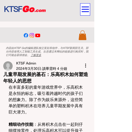
内容由KTSF Go的编辑团队独立策划和创作，与KTSF新闻部无关。部
分内容使用人工智能工具生成。当您通过本网站的链接进行购买时，我
们可能会获得佣金。
了解更多
KTSF Admin
2024年3月30日
讀畢需時 4 分鐘
儿童早期发展的基石：乐高积木如何塑造
年轻人的思想
在丰富多彩的童年游戏世界中，乐高积木
是永恒的标志，吸引着跨越时代的孩子们
的想象力。除了作为娱乐来源外，这些简
单的塑料积木在培养儿童早期发展中具有
巨大潜力。
精细动作技能
：从将积木点击在一起到仔
细摆放零件，处理乐高积木可以提升孩子