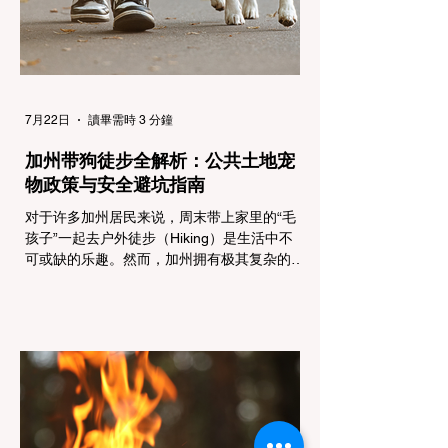
（Light Trucks）只要配备了雪地轮胎（Snow
Tires），即可免装防滑链
7月22日
讀畢需時 3 分鐘
加州带狗徒步全解析：公共土地宠
物政策与安全避坑指南
对于许多加州居民来说，周末带上家里的“毛
孩子”一起去户外徒步（Hiking）是生活中不
可或缺的乐趣。然而，加州拥有极其复杂的公
共土地管辖权体系。如果您兴冲冲地带着狗开
上几个小时的车前往优胜美地（Yosemite）
或大盆地红木州立公园（Big Basin
Redwoods），到了步道口才绝望地看到一块
大大的 "No Dogs on Trail"（步道严禁犬只）
的指示牌，这无疑会彻底毁掉整个周末。 为
了避免“带狗碰壁”，您必须在出发前清楚地了
解不同公共土地系统对宠物政策，掌握实用的