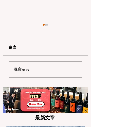
留言
加州野区露营必读：如
加州赶海与海钓入
撰寫留言......
何免费申请篝火许可证
101：手把手教您
及用火规范
法“钓鱼证”
最新文章