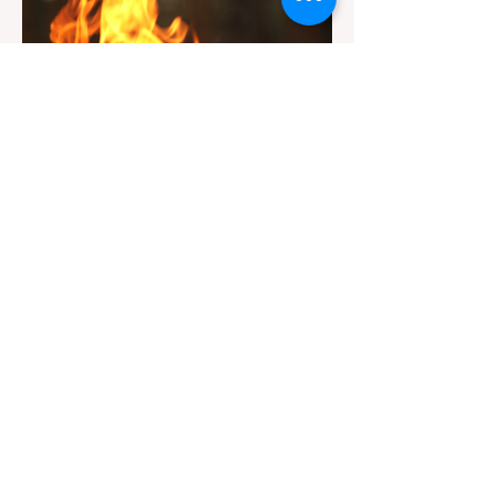
路线筛选工具，并警惕加州特有的野外环境隐
患。 一、 破除宠物政策管辖权迷雾：狗狗到
底能去哪里？ 加州的户外区域由不同的政府
机构管理，其核心保护目标决定了宠物政策的
严格程度。我们可以将其视为一条“从严到宽”
的鄙视链： 1. 极其严格：国家公园 (National
Parks) & 州立公园 (State Parks) 政策基调：
优先保护原始生态与野生动物。 实际规定：
在优胜美地、红木国家公园等地，狗狗绝对不
被允许踏上任何未铺装的土路步道 (Dirt
Trails)、草甸
7月20日
讀畢需時 3 分鐘
旅遊
加州野区露营必读：如何免费申请
篝火许可证及用火规范
在加州，山火（Wildfire）是每年秋季最严峻
的自然灾害。为了保护脆弱的生态系统，加州