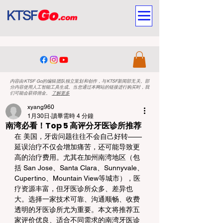
内容由KTSF Go的编辑团队独立策划和创作，与KTSF新闻部无关。部
分内容使用人工智能工具生成。当您通过本网站的链接进行购买时，我
们可能会获得佣金。
了解更多
xyang960
1月30日
讀畢需時 4 分鐘
南湾必看！Top 5 高评分牙医诊所推荐
在 美国，牙齿问题往往不会自己好转——
延误治疗不仅会增加痛苦，还可能导致更
高的治疗费用。尤其在加州南湾地区（包
括 San Jose、Santa Clara、Sunnyvale、
Cupertino、Mountain View等城市），医
疗资源丰富，但牙医诊所众多、差异也
大。选择一家技术可靠、沟通顺畅、收费
透明的牙医诊所尤为重要。本文将推荐五
家评价优良、适合不同需求的南湾牙医诊