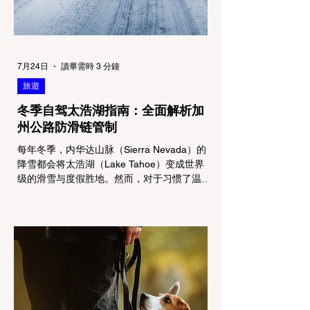
7月24日
讀畢需時 3 分鐘
旅遊
冬季自驾太浩湖指南：全面解析加
州公路防滑链管制
每年冬季，内华达山脉（Sierra Nevada）的
降雪都会将太浩湖（Lake Tahoe）变成世界
级的滑雪与度假胜地。然而，对于习惯了温暖
气候的加州居民而言，冬季经由 I-80 或 US-
50 公路进山，往往面临着一项严峻的挑战：
加州交通局 (Caltrans) 严格的防滑链管制
(Chain Controls)。 不了解这些规定，不仅可
能面临高额罚单或被公路巡警（CHP）劝
返，更可能在冰雪路面上引发严重的安全事
故。本文将为您系统解析加州的防滑链政策，
帮助您明确自己的车型在不同路况下的具体要
求，并为出行做好充足准备。 一、 核心概