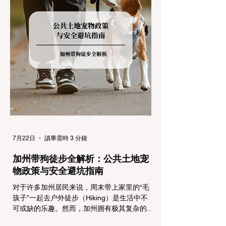
念：看懂加州 R1, R2, R3 管制级别 当恶劣天
气来袭，加州交通局会在公路上启动防滑链管
制，并通过电子路牌指示当前的管制级别。加
州采用三个递进的级别（R1至R3）来规范通
行车辆： R1 管制 (Requirement 1) 规定内
容： 所有车辆必须安装防滑链。 豁免条件：
乘用车（Passenger Vehicles）、轻型卡车
（Light Trucks）只要配备了雪地轮胎（Snow
Tires），即可免装防滑链
7月22日
讀畢需時 3 分鐘
加州带狗徒步全解析：公共土地宠
物政策与安全避坑指南
对于许多加州居民来说，周末带上家里的“毛
孩子”一起去户外徒步（Hiking）是生活中不
可或缺的乐趣。然而，加州拥有极其复杂的公
共土地管辖权体系。如果您兴冲冲地带着狗开