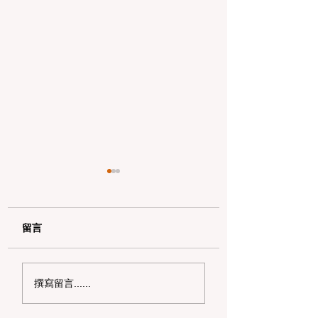
留言
2026 湾区超市扫货宝
2026 湾区省钱
撰寫留言......
典：Costco 标签秘密
南：如何读懂 PG&
与亚超省钱策略
单并申请 20% 的