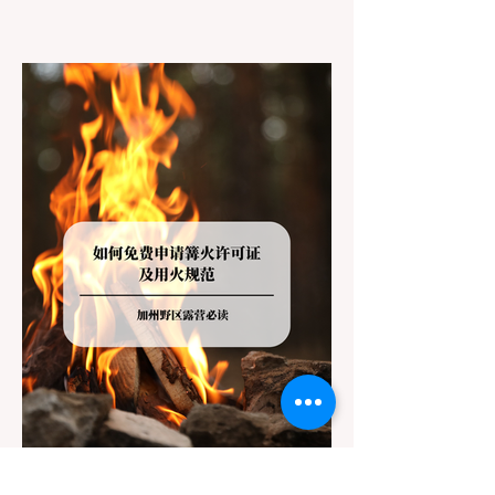
上几个小时的车前往优胜美地（Yosemite）
或大盆地红木州立公园（Big Basin
Redwoods），到了步道口才绝望地看到一块
大大的 "No Dogs on Trail"（步道严禁犬只）
的指示牌，这无疑会彻底毁掉整个周末。 为
了避免“带狗碰壁”，您必须在出发前清楚地了
解不同公共土地系统对宠物政策，掌握实用的
路线筛选工具，并警惕加州特有的野外环境隐
患。 一、 破除宠物政策管辖权迷雾：狗狗到
底能去哪里？ 加州的户外区域由不同的政府
机构管理，其核心保护目标决定了宠物政策的
严格程度。我们可以将其视为一条“从严到宽”
的鄙视链： 1. 极其严格：国家公园 (National
Parks) & 州立公园 (State Parks) 政策基调：
优先保护原始生态与野生动物。 实际规定：
在优胜美地、红木国家公园等地，狗狗绝对不
被允许踏上任何未铺装的土路步道 (Dirt
Trails)、草甸