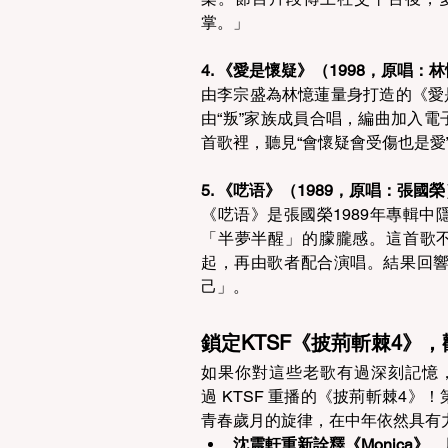
掌。」 
4. 《愛是懷疑》（1998，原唱：
由李宗盛為林憶蓮量身打造的《愛是
由“叛”家族成員合唱，編曲加入
首歌裡，聽見“會懷疑會受傷也是愛
5. 《呓语》（1989，原唱：張
《呓语》是張國榮1989年專輯
「半夢半醒」的朦朧感。這首歌
起，再由歌者配合演唱。結果回
己」。 
鎖定KTSF《披荊斬棘4》，
如果你對這些老歌有過深刻記憶，
過 KTSF 重播的《披荊斬棘4
青春歲月的旋律，在中年依然具有
沈震軒重新詮釋《Monica》
，