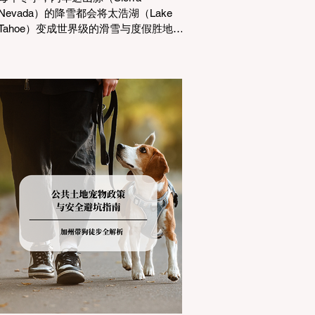
Nevada）的降雪都会将太浩湖（Lake
Tahoe）变成世界级的滑雪与度假胜地。
然而，对于习惯了温暖气候的加州居民
而言，冬季经由 I-80 或 US-50 公路进
山，往往面临着一项严峻的挑战：加州
交通局 (Caltrans) 严格的防滑链管制
(Chain Controls)。 不了解这些规定，不
仅可能面临高额罚单或被公路巡警
（CHP）劝返，更可能在冰雪路面上引
发严重的安全事故。本文将为您系统解
析加州的防滑链政策，帮助您明确自己
的车型在不同路况下的具体要求，并为
出行做好充足准备。 一、 核心概念：看
懂加州 R1, R2, R3 管制级别 当恶劣天气
来袭，加州交通局会在公路上启动防滑
链管制，并通过电子路牌指示当前的管
制级别。加州采用三个递进的级别（R1
至R3）来规范通行车辆： R1 管制
(Requirement 1) 规定内容： 所有车辆必
须安装防滑链。 豁免条件： 乘用车