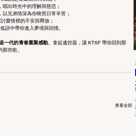
，唱出時光中的理解與慈悲； 
，以兄弟情深為你映照日常辛苦； 
探討愛情裡的不安與釋放； 
低語中帶你進入夢境與回憶。 
這一代的青春重聚感動
。拿起遙控器，讓 KTSF 帶你回到那
那些歌。 
查看全部