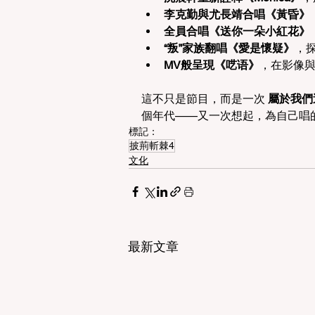
李克勤與尤長靖合唱《黃昏》
全員合唱《送你一朵小紅花》
“叛”家族翻唱《愛是懷疑》
，
MV般呈現《呓语》
，在影像與
這不只是節目，而是一次 
屬於我們
個年代——又一次想起，為自己唱的
標記：
披荊斬棘4
文化
最新文章