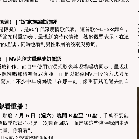
林憶蓮）｜“叛”家族編曲演繹
懷疑》，是90年代深度情歌代表。這首歌在EP2-2舞台，
電子節拍與重節奏，呈現新的時代情緒。熟齡觀眾表示：在這
”的坦誠，同時也看到男性歌者的脆弱與勇氣。 
國榮）｜MV片段式重現夢幻低語
中隱藏神作。節目中使用沉浸式影像與現場唱功同步，呈現出
不像翻唱那樣舞台式亮相，而是以影像MV片段的方式被吊
響驚人：不少中年粉絲說「在那一刻，像重新踏進過去的自
觀看重播！ 
那麼 
7 月 5 日（週六）晚間 8 點至 10 點
，千萬不要錯
》！第四季演出不只是一次舞台回訪，而是讓這些陪伴我們走過
力量。你將看到： 
用成熟之聲重燃街角回憶； 