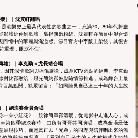
：張國榮）｜沈震軒翻唱
a》，是港樂史上最具代表性的歌曲之一，充滿70、80年代舞廳
從影壇延伸到歌壇，贏得無數粉絲。沈震軒在節目中混合懷
展現回憶中的華麗與滿溢感。節目官方中字版上架後，其復古
符重現，眼淚不住”。 
傳雄）｜李克勤 × 尤長靖合唱
行，因其深情歌詞與療傷旋律，成為KTV必點的經典。李克勤
線對比卻融洽，燈光簡約卻鼓點隨情節推進，成為舞台上最
版已有百萬點閱，觀眾留言：「如同聽見自己這三十年的人生故
年代）｜總決賽全員合唱
你一朵小紅花》，旋律簡單卻溫暖，從電影中走進人心，成
斬棘第四季總決賽時，由所有哥哥共同演唱，成為全場最低
意展現技巧，而是真正以「兄弟」的同理與陪伴唱出來的溫
多位熟齡粉絲留言：「看到自己努力的人生被模式化地鼓