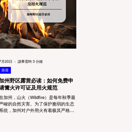
物政策管辖权迷雾：狗狗到底能去哪
里？ 加州的户外区域由不同的政府机构
管理，其核心保护目标决定了宠物政策
的严格程度。我们可以将其视为一条“从
严到宽”的鄙视链： 1. 极其严格：国家公
园 (National Parks) & 州立公园 (State
Parks) 政策基调： 优先保护原始生态与
野生动物。 实际规定： 在优胜美地、红
木国家公园等地，狗狗绝对不被允许踏
上任何未铺装的土路步道 (Dirt Trails)、
7月20日
讀畢需時 3 分鐘
草甸
旅遊
加州野区露营必读：如何免费申
请篝火许可证及用火规范
在加州，山火（Wildfire）是每年秋季最
严峻的自然灾害。为了保护脆弱的生态
系统，加州对户外用火有着极其严格的
法律约束。许多户外爱好者，尤其是刚
接触背包徒步（Backpacking）或分散露
营（Dispersed Camping）的新手，往往