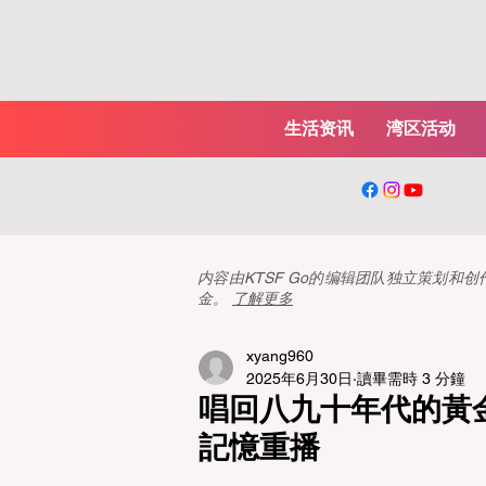
生活资讯
湾区活动
内容由KTSF Go的编辑团队独立策划
金。
了解更多
xyang960
2025年6月30日
讀畢需時 3 分鐘
唱回八九十年代的黃
記憶重播