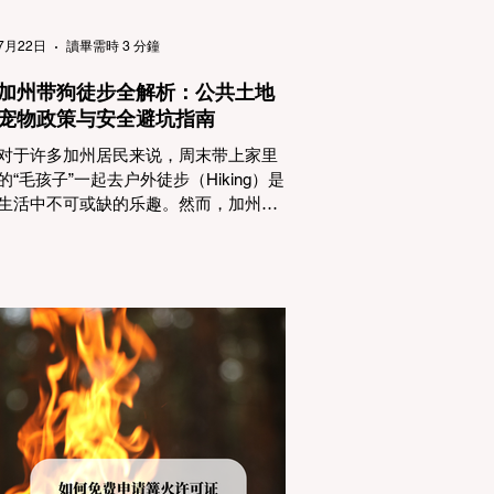
（Passenger Vehicles）、轻型卡车
（Light Trucks）只要配备了雪地轮胎
7月22日
讀畢需時 3 分鐘
（Snow Tires），即可免装防滑链
加州带狗徒步全解析：公共土地
宠物政策与安全避坑指南
对于许多加州居民来说，周末带上家里
的“毛孩子”一起去户外徒步（Hiking）是
生活中不可或缺的乐趣。然而，加州拥
有极其复杂的公共土地管辖权体系。如
果您兴冲冲地带着狗开上几个小时的车
前往优胜美地（Yosemite）或大盆地红
木州立公园（Big Basin Redwoods），
到了步道口才绝望地看到一块大大的
"No Dogs on Trail"（步道严禁犬只） 的
指示牌，这无疑会彻底毁掉整个周末。
为了避免“带狗碰壁”，您必须在出发前清
楚地了解不同公共土地系统对宠物政
策，掌握实用的路线筛选工具，并警惕
加州特有的野外环境隐患。 一、 破除宠