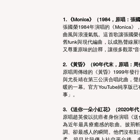
1. 《Monica》（1984，原唱
張國榮1984年演唱的《Monic
曲風與浪漫氣氛。這首歌讓張國榮
舊funk與現代編曲，以成熟聲線
又尊重原味的詮釋，讓很多觀眾“音
2. 《黃昏》（90年代末，原唱：周
原唱周傳雄的《黃昏》1999年發
與尤長靖在第三公演合唱此曲，聲
暖的一幕。官方YouTube純享
事」。 
3. 《送你一朵小紅花》（2020
原唱趙英俊以抗癌者身份演唱《送
為近年最具療癒感的歌曲。披荊
調、卻最感人的瞬間。他們沒有刻
柔。節目片段傳上社交平台後，