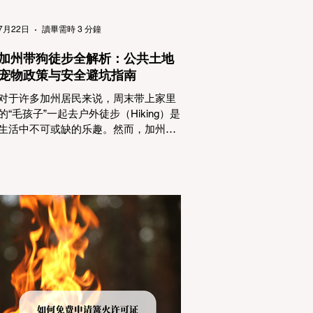
（Passenger Vehicles）、轻型卡车
（Light Trucks）只要配备了雪地轮胎
7月22日
讀畢需時 3 分鐘
（Snow Tires），即可免装防滑链
加州带狗徒步全解析：公共土地
宠物政策与安全避坑指南
对于许多加州居民来说，周末带上家里
的“毛孩子”一起去户外徒步（Hiking）是
生活中不可或缺的乐趣。然而，加州拥
有极其复杂的公共土地管辖权体系。如
果您兴冲冲地带着狗开上几个小时的车
前往优胜美地（Yosemite）或大盆地红
木州立公园（Big Basin Redwoods），
到了步道口才绝望地看到一块大大的
"No Dogs on Trail"（步道严禁犬只） 的
指示牌，这无疑会彻底毁掉整个周末。
为了避免“带狗碰壁”，您必须在出发前清
楚地了解不同公共土地系统对宠物政
策，掌握实用的路线筛选工具，并警惕
加州特有的野外环境隐患。 一、 破除宠