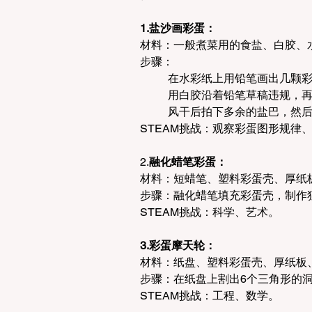
1.盐沙画彩蛋：
材料：一般煮菜用的食盐、白胶、
步骤：
	在水彩纸上用铅笔画出几颗
	用白胶沿着铅笔草稿违规，
	风干后拍下多余的盐巴，然
STEAM挑战：观察彩蛋图形规律
2.
融化蜡笔彩蛋：
材料：短蜡笔、塑料彩蛋壳、厚纸
步骤：融化蜡笔填充彩蛋壳，制作
STEAM挑战：科学、艺术。
3.彩蛋摩天轮：
材料：纸盘、塑料彩蛋壳、厚纸板
步骤：在纸盘上割出6个三角形的
STEAM挑战：工程、数学。