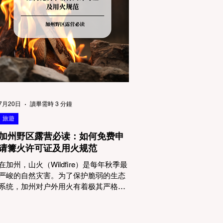
物政策管辖权迷雾：狗狗到底能去哪
里？ 加州的户外区域由不同的政府机构
管理，其核心保护目标决定了宠物政策
的严格程度。我们可以将其视为一条“从
严到宽”的鄙视链： 1. 极其严格：国家公
园 (National Parks) & 州立公园 (State
Parks) 政策基调： 优先保护原始生态与
野生动物。 实际规定： 在优胜美地、红
木国家公园等地，狗狗绝对不被允许踏
上任何未铺装的土路步道 (Dirt Trails)、
7月20日
讀畢需時 3 分鐘
草甸
旅遊
加州野区露营必读：如何免费申
请篝火许可证及用火规范
在加州，山火（Wildfire）是每年秋季最
严峻的自然灾害。为了保护脆弱的生态
系统，加州对户外用火有着极其严格的
法律约束。许多户外爱好者，尤其是刚
接触背包徒步（Backpacking）或分散露
营（Dispersed Camping）的新手，往往