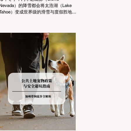
Nevada）的降雪都会将太浩湖（Lake
Tahoe）变成世界级的滑雪与度假胜地。
然而，对于习惯了温暖气候的加州居民
而言，冬季经由 I-80 或 US-50 公路进
山，往往面临着一项严峻的挑战：加州
交通局 (Caltrans) 严格的防滑链管制
(Chain Controls)。 不了解这些规定，不
仅可能面临高额罚单或被公路巡警
（CHP）劝返，更可能在冰雪路面上引
发严重的安全事故。本文将为您系统解
析加州的防滑链政策，帮助您明确自己
的车型在不同路况下的具体要求，并为
出行做好充足准备。 一、 核心概念：看
懂加州 R1, R2, R3 管制级别 当恶劣天气
来袭，加州交通局会在公路上启动防滑
链管制，并通过电子路牌指示当前的管
制级别。加州采用三个递进的级别（R1
至R3）来规范通行车辆： R1 管制
(Requirement 1) 规定内容： 所有车辆必
须安装防滑链。 豁免条件： 乘用车