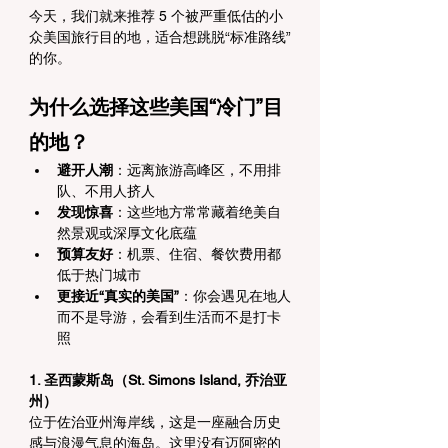
今天，我们就来推荐 5 个被严重低估的小
众美国旅行目的地，适合想跳脱“标准路线”
的你。
为什么选择这些美国“冷门”目
的地？
避开人潮
：远离旅游高峰区，不用排
队、不用人挤人
发现惊喜
：这些地方常常藏着绝美自
然景观或深厚文化底蕴
预算友好
：机票、住宿、餐饮费用都
低于热门城市
更接近“真实的美国”
：你会遇见在地人
而不是导游，会看到生活而不是打卡
照
1. 圣西蒙斯岛（St. Simons Island, 乔治亚
州）
位于佐治亚州海岸线，这是一座融合历史
感与浪漫气息的海岛。这里没有迈阿密的