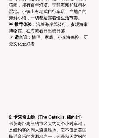
喧闹，却有百年灯塔、宁静海滩和红树林
湿地。小镇上有老式自行车店、当地产的
海鲜小馆，一切都透露着慢生活节奏。
🌟 
推荐体验
：沿着海岸线骑行、参观海事
博物馆、在海湾看日出或日落
📌 
适合谁
：情侣、家庭、小众海岛控、历
史文化爱好者
2. 卡茨奇山脉（The Catskills, 纽约州）
卡茨奇距离纽约市区大约两个小时车程，
是纽约客的周末避世胜地。它不仅是美国
民谣音乐的发源地之一，还是秋天赏枫的