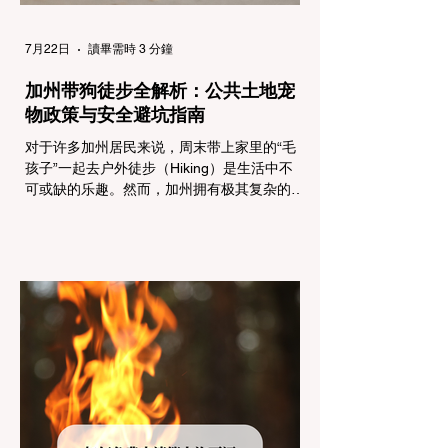
7月22日
讀畢需時 3 分鐘
加州带狗徒步全解析：公共土地宠
物政策与安全避坑指南
对于许多加州居民来说，周末带上家里的“毛
孩子”一起去户外徒步（Hiking）是生活中不
可或缺的乐趣。然而，加州拥有极其复杂的公
共土地管辖权体系。如果您兴冲冲地带着狗开
上几个小时的车前往优胜美地（Yosemite）
或大盆地红木州立公园（Big Basin
Redwoods），到了步道口才绝望地看到一块
大大的 "No Dogs on Trail"（步道严禁犬只）
的指示牌，这无疑会彻底毁掉整个周末。 为
了避免“带狗碰壁”，您必须在出发前清楚地了
解不同公共土地系统对宠物政策，掌握实用的
路线筛选工具，并警惕加州特有的野外环境隐
患。 一、 破除宠物政策管辖权迷雾：狗狗到
底能去哪里？ 加州的户外区域由不同的政府
机构管理，其核心保护目标决定了宠物政策的