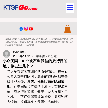
内容由KTSF Go的编辑团队独立策划和创作，与KTSF新闻部无关。部
分内容使用人工智能工具生成。当您通过本网站的链接进行购买时，我
们可能会获得佣金。
了解更多
xyang960
2025年11月13日
讀畢需時 3 分鐘
小众美国：5 个被严重低估的旅行目的
地，你去过几个？
当大多数游客在纽约的街头拍照、在黄石
公园人群中排队时，真正的旅行家却在寻
找那些
人少、景美、性价比高的隐藏宝
地
。在美国这片广阔的土地上，有很多不
被主流旅行团追捧、却美得令人屏息的目
的地——它们保留着原始风貌、拥有纯粹
人情味、提供真实的美国生活体验。