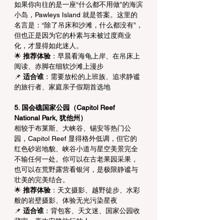
如果你向往的是一座“什么都不用做”的海滨
小岛，Pawleys Island 就是答案。这里的
名言是：“除了吊床和沙滩，什么都没有”，
但也正是因为它的朴素与未被过度商业
化，才显得如此迷人。
🌟 
推荐体验
：早晨看海龟上岸、在吊床上
阅读、赤脚在细软沙滩上漫步
📌 
适合谁
：需要放松的上班族、追求静谧
的旅行者、家庭亲子假期首选地
5. 国会礁国家公园（Capitol Reef 
National Park, 犹他州）
相较于布莱斯、大峡谷、锡安等热门公
园，Capitol Reef 显得格外低调，但它的
红色砂岩地貌、峡谷小道与星空美景完全
不输任何一处。你可以在古老果园采果，
也可以在荒野露营看银河，是极限静谧与
壮美的完美结合。
🌟 
推荐体验
：天文摄影、越野徒步、水彩
般的岩壁摄影、体验无光污染星夜
📌 
适合谁
：背包客、天文迷、国家公园收