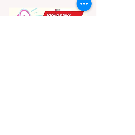
Camping）的新手，往往会在不知情的情况
下触犯法律——被巡林员（Park Ranger）开
出高额罚单的原因，有时仅仅是因为他们在野
外用便携式瓦斯炉烧了一壶热水。 在加州的
公共土地上，只要您脱离了成熟的商业或官方
营地，您就必须持有一张合法的 加州篝火许
可证 (California Campfire Permit)。本文将为
您彻底厘清这项规定的适用范围，并提供手把
手的免费申请指南。 一、 核心误区澄清：只
用瓦斯炉做饭，也需要许可证吗？ 这是加州
户外新手最常犯的错误。很多人认为“篝火”指
的是用木柴生起的明火，只要我不捡树枝生
火，就不需要许可证。 法律真相： 根据加州
法律，篝火许可证的管辖范围涵盖了任何形式
的野外火源。如果您在未经开发的野地里使用
以下任何设备，都必须持有该许可证： 传统
的木柴篝火 (Wood fires) 木炭烧烤炉 (C