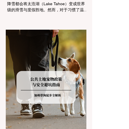
降雪都会将太浩湖（Lake Tahoe）变成世界
级的滑雪与度假胜地。然而，对于习惯了温暖
气候的加州居民而言，冬季经由 I-80 或 US-
50 公路进山，往往面临着一项严峻的挑战：
加州交通局 (Caltrans) 严格的防滑链管制
(Chain Controls)。 不了解这些规定，不仅可
能面临高额罚单或被公路巡警（CHP）劝
返，更可能在冰雪路面上引发严重的安全事
故。本文将为您系统解析加州的防滑链政策，
帮助您明确自己的车型在不同路况下的具体要
求，并为出行做好充足准备。 一、 核心概
念：看懂加州 R1, R2, R3 管制级别 当恶劣天
气来袭，加州交通局会在公路上启动防滑链管
制，并通过电子路牌指示当前的管制级别。加
州采用三个递进的级别（R1至R3）来规范通
行车辆： R1 管制 (Requirement 1) 规定内
容： 所有车辆必须安装防滑链。 豁免条件：
乘用车（Passenger Vehicles）、轻型卡车
（Light Trucks）只要配备了雪地轮胎（Snow
Tires），即可免装防滑链