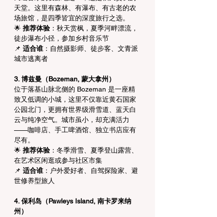
天堂。这里有森林、有瀑布、有古老的农
场旅馆，是四季皆宜的深度旅行之选。
🌟 
推荐体验
：秋天赏枫，夏季河畔漂流，
徒步瀑布小径，参加乡村音乐节
📌 
适合谁
：自然摄影师、徒步客、文青派
城市逃离者
3. 博兹曼（Bozeman, 蒙大拿州）
位于落基山脉北侧的 Bozeman 是一座精
致又低调的小城，这里不仅靠近黄石国家
公园北门，更拥有世界级滑雪道、蓝天白
云与纯净空气。城市虽小，却充满活力
——咖啡店、手工啤酒馆、独立书店应有
尽有。
🌟 
推荐体验
：冬季滑雪、夏季登山露营、
在艺术区闲逛或参与社区市集
📌 
适合谁
：户外爱好者、自驾探险家、避
世修养型旅人
4. 保利岛（Pawleys Island, 南卡罗来纳
州）