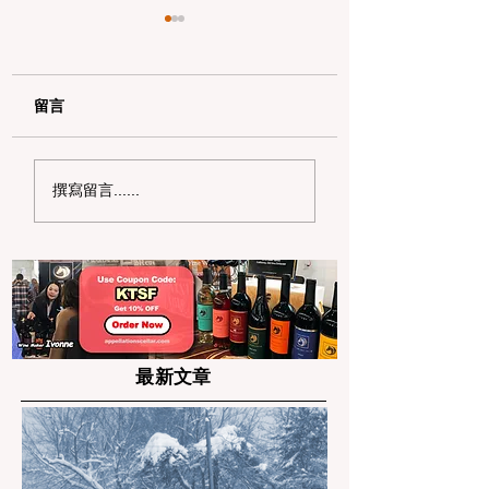
留言
加州野区露营必读：如
加州赶海与海钓入
撰寫留言......
何免费申请篝火许可证
101：手把手教您
及用火规范
法“钓鱼证”
最新文章