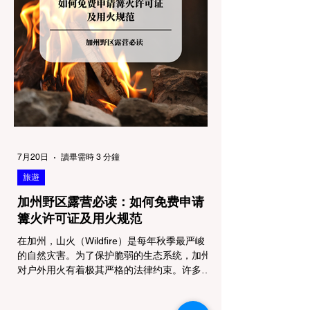
严格程度。我们可以将其视为一条“从严到宽”
的鄙视链： 1. 极其严格：国家公园 (National
Parks) & 州立公园 (State Parks) 政策基调：
优先保护原始生态与野生动物。 实际规定：
在优胜美地、红木国家公园等地，狗狗绝对不
被允许踏上任何未铺装的土路步道 (Dirt
Trails)、草甸
7月20日
讀畢需時 3 分鐘
旅遊
加州野区露营必读：如何免费申请
篝火许可证及用火规范
在加州，山火（Wildfire）是每年秋季最严峻
的自然灾害。为了保护脆弱的生态系统，加州
对户外用火有着极其严格的法律约束。许多户
外爱好者，尤其是刚接触背包徒步
（Backpacking）或分散露营（Dispersed