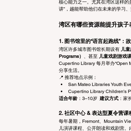
核心能力之一。尤其在湾区这样的
讲”，越能帮助他们在未来的学习、
湾区有哪些资源能
提升
孩子
1. 图书馆里的“语言起跑线”：故
湾区许多城市图书馆长期设有 
儿童故
Programs）
、甚至 
儿童戏剧游戏课（Dr
Cupertino Library 每月举办“
分享生活。 
📍 推荐地点示例： 
San Mateo Libraries Youth Eve
Cupertino Library Children's 
适合年龄
：3–10岁  
建议方式
：家
2. 社区中心 & 表达型夏令营课
每年暑期，Fremont、Mountain
儿演讲课程、公开朗读和戏剧营。