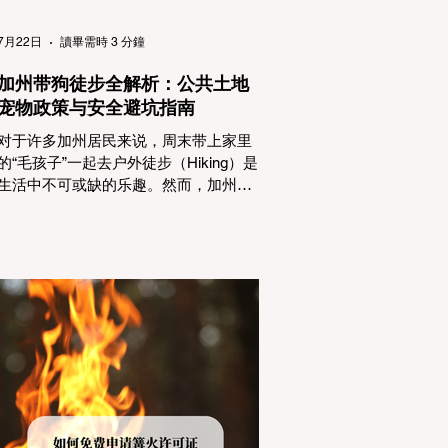
（Passenger Vehicles）、轻型卡车
（Light Trucks）只要配备了雪地轮胎
7月22日
讀畢需時 3 分鐘
（Snow Tires），即可免装防滑链
加州带狗徒步全解析：公共土地
宠物政策与安全避坑指南
对于许多加州居民来说，周末带上家里
的“毛孩子”一起去户外徒步（Hiking）是
生活中不可或缺的乐趣。然而，加州拥
有极其复杂的公共土地管辖权体系。如
果您兴冲冲地带着狗开上几个小时的车
前往优胜美地（Yosemite）或大盆地红
木州立公园（Big Basin Redwoods），
到了步道口才绝望地看到一块大大的
"No Dogs on Trail"（步道严禁犬只） 的
指示牌，这无疑会彻底毁掉整个周末。
为了避免“带狗碰壁”，您必须在出发前清
楚地了解不同公共土地系统对宠物政
策，掌握实用的路线筛选工具，并警惕
加州特有的野外环境隐患。 一、 破除宠