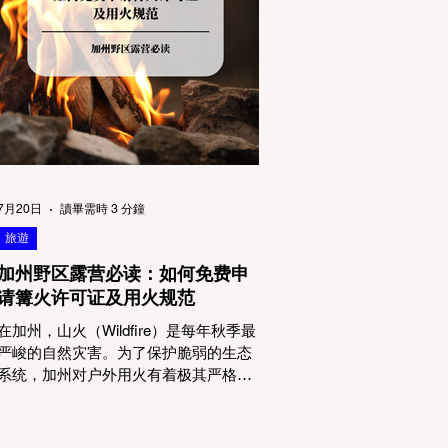
物政策管辖权迷雾：狗狗到底能去哪
里？ 加州的户外区域由不同的政府机构
管理，其核心保护目标决定了宠物政策
的严格程度。我们可以将其视为一条“从
严到宽”的鄙视链： 1. 极其严格：国家公
园 (National Parks) & 州立公园 (State
Parks) 政策基调： 优先保护原始生态与
野生动物。 实际规定： 在优胜美地、红
木国家公园等地，狗狗绝对不被允许踏
上任何未铺装的土路步道 (Dirt Trails)、
7月20日
讀畢需時 3 分鐘
草甸
旅遊
加州野区露营必读：如何免费申
请篝火许可证及用火规范
在加州，山火（Wildfire）是每年秋季最
严峻的自然灾害。为了保护脆弱的生态
系统，加州对户外用火有着极其严格的
法律约束。许多户外爱好者，尤其是刚
接触背包徒步（Backpacking）或分散露
营（Dispersed Camping）的新手，往往