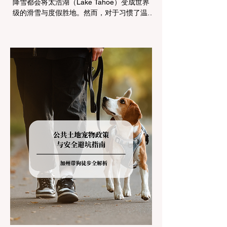
降雪都会将太浩湖（Lake Tahoe）变成世界
级的滑雪与度假胜地。然而，对于习惯了温暖
气候的加州居民而言，冬季经由 I-80 或 US-
50 公路进山，往往面临着一项严峻的挑战：
加州交通局 (Caltrans) 严格的防滑链管制
(Chain Controls)。 不了解这些规定，不仅可
能面临高额罚单或被公路巡警（CHP）劝
返，更可能在冰雪路面上引发严重的安全事
故。本文将为您系统解析加州的防滑链政策，
帮助您明确自己的车型在不同路况下的具体要
求，并为出行做好充足准备。 一、 核心概
念：看懂加州 R1, R2, R3 管制级别 当恶劣天
气来袭，加州交通局会在公路上启动防滑链管
制，并通过电子路牌指示当前的管制级别。加
州采用三个递进的级别（R1至R3）来规范通
行车辆： R1 管制 (Requirement 1) 规定内
容： 所有车辆必须安装防滑链。 豁免条件：
乘用车（Passenger Vehicles）、轻型卡车
（Light Trucks）只要配备了雪地轮胎（Snow
Tires），即可免装防滑链