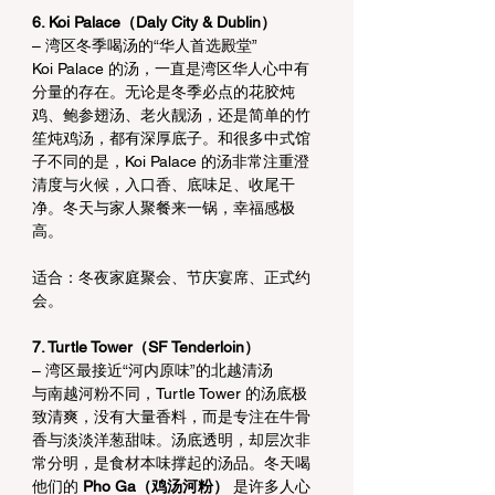
6. Koi Palace（Daly City & Dublin）
– 湾区冬季喝汤的“华人首选殿堂”
Koi Palace 的汤，一直是湾区华人心中有
分量的存在。无论是冬季必点的花胶炖
鸡、鲍参翅汤、老火靓汤，还是简单的竹
笙炖鸡汤，都有深厚底子。和很多中式馆
子不同的是，Koi Palace 的汤非常注重澄
清度与火候，入口香、底味足、收尾干
净。冬天与家人聚餐来一锅，幸福感极
高。
适合：冬夜家庭聚会、节庆宴席、正式约
会。
7. Turtle Tower（SF Tenderloin）
– 湾区最接近“河内原味”的北越清汤
与南越河粉不同，Turtle Tower 的汤底极
致清爽，没有大量香料，而是专注在牛骨
香与淡淡洋葱甜味。汤底透明，却层次非
常分明，是食材本味撑起的汤品。冬天喝
他们的 
Pho Ga（鸡汤河粉）
 是许多人心