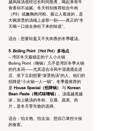
越风味汤底经过长时间熬煮，喝起来有牛
骨香却不油腻。冬天特别推荐组合牛肉
（P3）或嫩胸肉河粉。最让人着迷的，是
大碗滚烫的汤端上桌那一刻——真正的“冬
天喝一口就全身松下来的味道”。
适合：想要轻盈又不失肉香的冬季暖汤。
5. Boiling Point（Hot Pot）多地点
– 湾区冬天最稳定的个人小火锅
Boiling Point（嗨锅）几乎是湾区冬季火锅
的代名词——尤其适合冷风中湿漉漉走进
店、坐下立刻想要“滚烫热汤”的人。他们的
招牌是“小火锅一人一锅”。冬季最推荐的
是 
House Special（招牌锅）
 与 
Korean 
Bean Paste（韩式味噌锅）
。汤底越煮越
浓，加上吸汤的冬粉、豆腐、蔬菜、肉
片，是冬天零失败的选择。
适合：怕太饱、怕太油、想自己掌控火候
的食客。