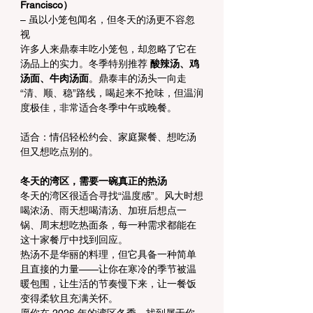
Francisco）
– 虽以小笼包闻名，但冬天的汤更不容忽
视
许多人来鼎泰丰吃小笼包，却忽略了它在
汤品上的实力。冬季特别推荐 
酸辣汤、鸡
汤面、牛肉汤面
。鼎泰丰的汤头一向走
“清、顺、稳”路线，喝起来不抢味，但温润
度极佳，非常适合冬季中午或晚餐。
适合：情侣轻松约会、家庭聚餐、想吃汤
但又想吃点别的。
冬天的湾区，需要一碗真正的热汤
冬天的湾区很适合寻找“温度感”。风大时想
喝浓汤、雨天想喝清汤、加班后想点一
锅、周末想吃热面条，每一种需求都能在
这十家餐厅中找到回应。
热汤不是华丽的料理，但它具备一种简单
且直接的力量——让你在寒冷的季节被温
暖包围，让生活的节奏慢下来，让一餐饭
变得柔软且充满关怀。