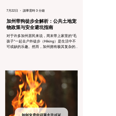
7月22日
讀畢需時 3 分鐘
加州带狗徒步全解析：公共土地宠
物政策与安全避坑指南
对于许多加州居民来说，周末带上家里的“毛
孩子”一起去户外徒步（Hiking）是生活中不
可或缺的乐趣。然而，加州拥有极其复杂的公
共土地管辖权体系。如果您兴冲冲地带着狗开
上几个小时的车前往优胜美地（Yosemite）
或大盆地红木州立公园（Big Basin
Redwoods），到了步道口才绝望地看到一块
大大的 "No Dogs on Trail"（步道严禁犬只）
的指示牌，这无疑会彻底毁掉整个周末。 为
了避免“带狗碰壁”，您必须在出发前清楚地了
解不同公共土地系统对宠物政策，掌握实用的
路线筛选工具，并警惕加州特有的野外环境隐
患。 一、 破除宠物政策管辖权迷雾：狗狗到
底能去哪里？ 加州的户外区域由不同的政府
机构管理，其核心保护目标决定了宠物政策的