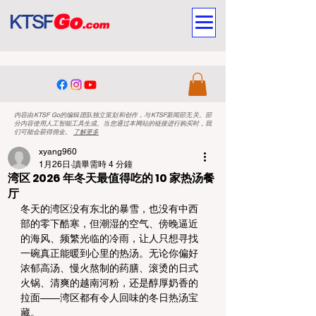
内容由KTSF Go的编辑团队独立策划和创作，与KTSF新闻部无关。部
分内容使用人工智能工具生成。当您通过本网站的链接进行购买时，我
们可能会获得佣金。
了解更多
xyang960
1月26日
讀畢需時 4 分鐘
湾区 2026 年冬天最值得吃的 10 家热汤餐
厅
冬天的湾区没有东北的暴雪，也没有中西
部的零下酷寒，但潮湿的空气、傍晚逼近
的海风、频繁光临的冷雨，让人只想寻找
一碗真正能暖到心里的热汤。无论你偏好
浓郁高汤、慢火熬制的药膳、滚烫的日式
火锅、清爽的越南河粉，还是醇厚奶香的
拉面——湾区都有令人回味的冬日热汤宝
藏。