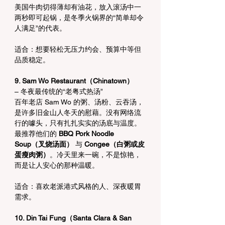
美国牛肉切得薄却有油花，放入滚汤中一
两秒即可起锅，是冬季火锅界的“简单却令
人满足”的代表。
适合：想要轻松无压力约会、预算中等但
品质稳定。
9. Sam Wo Restaurant（Chinatown）
– 冬夜最传统的“老粤式热汤”
百年老店 Sam Wo 的粥、汤粉、云吞汤，
是许多旧金山人冬天的慰藉。没有网络流
行的噱头，只有扎扎实实的汤底与温度。
最推荐他们的 
BBQ Pork Noodle 
Soup（叉烧汤面）
 与 
Congee（白粥或皮
蛋瘦肉粥）
。冷天里来一碗，不是惊艳，
而是让人安心的那种温暖。
适合：喜欢老派港式风格的人、深夜暖胃
需求。
10. Din Tai Fung（Santa Clara & San 