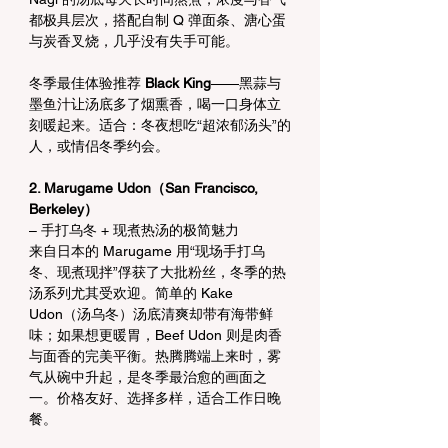
都极具层次，搭配自制 Q 弹面条、溏心蛋
与炭香叉烧，几乎没有失手可能。
冬季最佳体验推荐 
Black King
——黑蒜与
墨鱼汁让汤底多了烟熏香，喝一口身体立
刻暖起来。适合：冬夜想吃“超浓郁汤头”的
人，或情侣冬季约会。
2. Marugame Udon（San Francisco, 
Berkeley）
– 手打乌冬 + 现煮热汤的极简魅力
来自日本的 Marugame 用“现场手打乌
冬、现煮现拌”俘获了大批粉丝，冬季的热
汤系列尤其受欢迎。简单的 Kake 
Udon（汤乌冬）汤底清爽却带有海带鲜
味；如果想更暖胃，Beef Udon 则是肉香
与面香的完美平衡。热腾腾端上来时，雾
气从碗中升起，是冬季最治愈的画面之
一。价格友好、选择多样，适合工作日晚
餐。