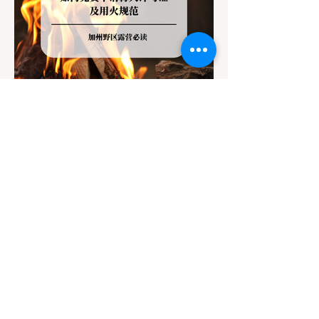
严格程度。我们可以将其视为一条“从严到宽”
的鄙视链： 1. 极其严格：国家公园 (National
Parks) & 州立公园 (State Parks) 政策基调：
优先保护原始生态与野生动物。 实际规定：
在优胜美地、红木国家公园等地，狗狗绝对不
被允许踏上任何未铺装的土路步道 (Dirt
Trails)、草甸
7月20日
讀畢需時 3 分鐘
旅遊
加州野区露营必读：如何免费申请
篝火许可证及用火规范
在加州，山火（Wildfire）是每年秋季最严峻
的自然灾害。为了保护脆弱的生态系统，加州
对户外用火有着极其严格的法律约束。许多户
外爱好者，尤其是刚接触背包徒步
（Backpacking）或分散露营（Dispersed
Camping）的新手，往往会在不知情的情况