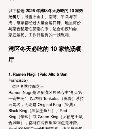
以下精选 
2026 年湾区冬天必吃的 10 家热
汤餐厅
，涵盖旧金山、南湾、半岛与东
湾，每家都经过大量食客口碑、地区评价
与菜色稳定性筛选而来，适合冬夜约会、
家庭聚餐、工作日暖胃的一顿慰藉。
湾区冬天必吃的 10 家热汤餐
厅
1. Ramen Nagi（Palo Alto & San 
Francisco）
– 湾区冬季拉面之王
Ramen Nagi 是许多湾区居民心中“冬天第
一碗热汤”，以浓郁 Tonkotsu（豚骨）系拉
面闻名，无论是 Original King（经典）、
Black King（黑蒜墨鱼汁）、Red 
King（辛辣）或 Green King（罗勒芝士融
合风味），都能在冷夜里瞬间点亮味蕾。
Nagi 的汤底每天长时间熬煮，浓度与香气