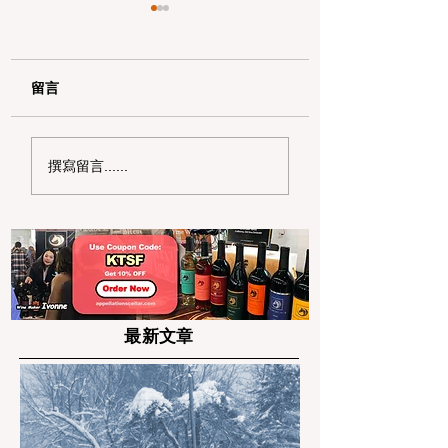
留言
2026 硅谷商务社交新
湾区 2026 精致
撰寫留言......
地标：半岛区
图：Top 10 蛋
（Peninsula）顶级精
龙店春季特辑
致餐饮与商务宴请清单
最新文章