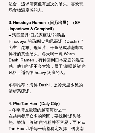
适合：追求清爽但有层次的汤头、喜欢现
场食物温度感的人。
3. Hinodeya Ramen（日乃出屋）（SF 
Japantown & Campbell）
– 湾区最具“日式家庭味”的汤品
Hinodeya 的汤底以“和风高汤（Dashi）”
为主，昆布、鲣鱼片、干鱼熬成清澈却富
鲜味的黄金汤头。冬天喝一碗 Warm 
Dashi Ramen，有种回到日本家庭的温暖
感。他们的汤不会太浓，属于“越喝越鲜”的
风格，适合怕 heavy 汤底的人。
冬季推荐：海鲜 Dashi，是冷天里少见的
清鲜系暖汤。
4. Pho Tan Hoa（Daly City）
– 冬季湾区最稳的越南河粉之一
在越南餐厅众多的湾区，要找到“汤头够
热、够清、够鲜”的河粉并不容易，而 Pho 
Tan Hoa 几乎每一碗都稳定发挥。传统南