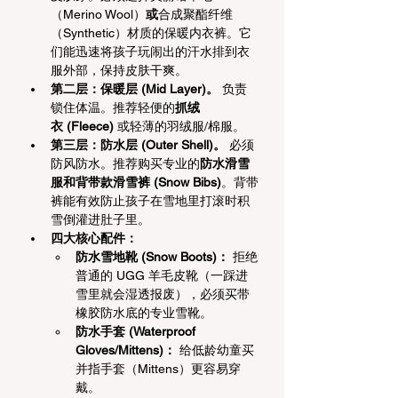
（Merino Wool）
或
合成聚酯纤维
（Synthetic）材质的保暖内衣裤。它
们能迅速将孩子玩闹出的汗水排到衣
服外部，保持皮肤干爽。
第二层：保暖层 (Mid Layer)。
 负责
锁住体温。推荐轻便的
抓绒
衣 (Fleece)
 或轻薄的羽绒服/棉服。
第三层：防水层 (Outer Shell)。
 必须
防风防水。推荐购买专业的
防水滑雪
服和背带款滑雪裤 (Snow Bibs)
。背带
裤能有效防止孩子在雪地里打滚时积
雪倒灌进肚子里。
四大核心配件：
防水雪地靴 (Snow Boots)：
 拒绝
普通的 UGG 羊毛皮靴（一踩进
雪里就会湿透报废），必须买带
橡胶防水底的专业雪靴。
防水手套 (Waterproof 
Gloves/Mittens)：
 给低龄幼童买
并指手套（Mittens）更容易穿
戴。