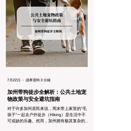
念：看懂加州 R1, R2, R3 管制级别 当恶劣天
气来袭，加州交通局会在公路上启动防滑链管
制，并通过电子路牌指示当前的管制级别。加
州采用三个递进的级别（R1至R3）来规范通
行车辆： R1 管制 (Requirement 1) 规定内
容： 所有车辆必须安装防滑链。 豁免条件：
乘用车（Passenger Vehicles）、轻型卡车
（Light Trucks）只要配备了雪地轮胎（Snow
Tires），即可免装防滑链
7月22日
讀畢需時 3 分鐘
加州带狗徒步全解析：公共土地宠
物政策与安全避坑指南
对于许多加州居民来说，周末带上家里的“毛
孩子”一起去户外徒步（Hiking）是生活中不
可或缺的乐趣。然而，加州拥有极其复杂的公
共土地管辖权体系。如果您兴冲冲地带着狗开