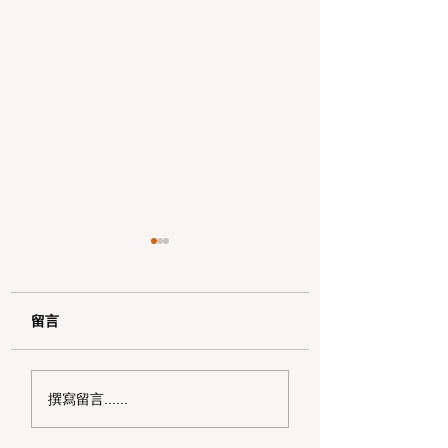
留言
加州野区露营必读：如
加州赶海与海钓入
撰寫留言......
何免费申请篝火许可证
101：手把手教您
及用火规范
法“钓鱼证”