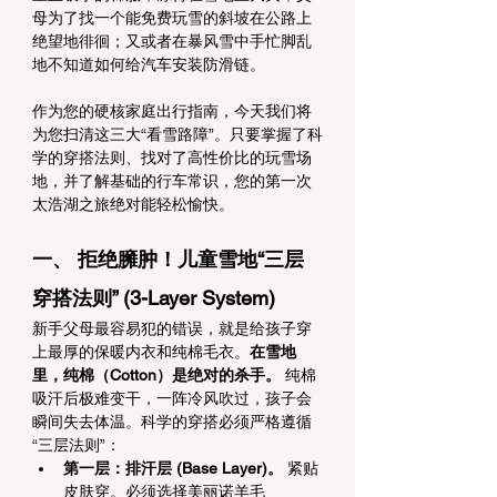
母为了找一个能免费玩雪的斜坡在公路上
绝望地徘徊；又或者在暴风雪中手忙脚乱
地不知道如何给汽车安装防滑链。
作为您的硬核家庭出行指南，今天我们将
为您扫清这三大“看雪路障”。只要掌握了科
学的穿搭法则、找对了高性价比的玩雪场
地，并了解基础的行车常识，您的第一次
太浩湖之旅绝对能轻松愉快。
一、 拒绝臃肿！儿童雪地“三层
穿搭法则” (3-Layer System)
新手父母最容易犯的错误，就是给孩子穿
上最厚的保暖内衣和纯棉毛衣。
在雪地
里，纯棉（Cotton）是绝对的杀手。
 纯棉
吸汗后极难变干，一阵冷风吹过，孩子会
瞬间失去体温。科学的穿搭必须严格遵循
“三层法则”：
第一层：排汗层 (Base Layer)。
 紧贴
皮肤穿。必须选择美丽诺羊毛