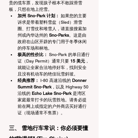
贵的缆车票，发现孩子根本不敢踩滑雪
板，只想在地上挖雪。
加州 Sno-Park 计划：
 如果您的主要
诉求是带着塑料雪盆（Sled）滑雪
圈、打雪仗和堆雪人，请直接搜索加
州或内华达州的 
Sno-Parks
。这是由
政府在山区开辟的专门用于冬季休闲
的停车场和林地。
极高的性价比：
 Sno-Park 的单日通行
证（Day Permit）通常只要 
15 美元
，
就能让全家合法地停好车，找到安全
且没有机动车的绝佳玩雪斜坡。
经典推荐：
 I-80 高速沿线的 
Donner 
Summit Sno-Park
，以及 Highway 50 
沿线的 
Echo Lake Sno-Park
 是湾区
家庭最常打卡的玩雪胜地。请务必提
前在网上或指定的户外商店买好通行
证（现场通常不售票）。
三、 雪地行车常识：你必须要懂