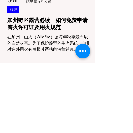
7月20日
讀畢需時 3 分鐘
旅遊
加州野区露营必读：如何免费申请
篝火许可证及用火规范
在加州，山火（Wildfire）是每年秋季最严峻
的自然灾害。为了保护脆弱的生态系统，加州
对户外用火有着极其严格的法律约束。许多户
外爱好者，尤其是刚接触背包徒步
（Backpacking）或分散露营（Dispersed
Camping）的新手，往往会在不知情的情况
下触犯法律——被巡林员（Park Ranger）开
出高额罚单的原因，有时仅仅是因为他们在野
外用便携式瓦斯炉烧了一壶热水。 在加州的
公共土地上，只要您脱离了成熟的商业或官方
营地，您就必须持有一张合法的 加州篝火许
可证 (California Campfire Permit)。本文将为
您彻底厘清这项规定的适用范围，并提供手把
手的免费申请指南。 一、 核心误区澄清：只
用瓦斯炉做饭，也需要许可证吗？ 这是加州
户外新手最常犯的错误。很多人认为“篝火”指