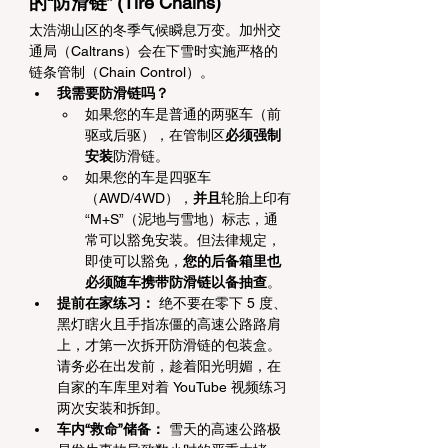
的“防滑链” (Tire Chains)
太浩湖山区的冬季气候瞬息万变。加州交
通局（Caltrans）会在下雪时实施严格的
链条管制（Chain Control）。
我需要防滑链吗？
如果您的车是普通的两驱车（前
驱或后驱），在管制区
必须强制
安装
防滑链。
如果您的车是四驱车
（AWD/4WD），
并且
轮胎上印有
“M+S”（泥地与雪地）标志，通
常可以豁免安装。但法律规定，
即使可以豁免，
您的后备箱里也
必须随车携带防滑链以备抽查
。
提前在家练习：
 绝不要在零下 5 度、
黑灯瞎火且手指冻僵的高速公路路肩
上，才第一次拆开防滑链的包装盒。
请务必在出发前，趁着阳光明媚，在
自家的车库里对着 YouTube 视频练习
两次安装和拆卸。
车内“救命”储备：
 雪天的高速公路极