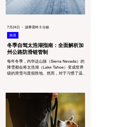
7月24日
讀畢需時 3 分鐘
旅遊
冬季自驾太浩湖指南：全面解析加
州公路防滑链管制
每年冬季，内华达山脉（Sierra Nevada）的
降雪都会将太浩湖（Lake Tahoe）变成世界
级的滑雪与度假胜地。然而，对于习惯了温暖
气候的加州居民而言，冬季经由 I-80 或 US-
50 公路进山，往往面临着一项严峻的挑战：
加州交通局 (Caltrans) 严格的防滑链管制
(Chain Controls)。 不了解这些规定，不仅可
能面临高额罚单或被公路巡警（CHP）劝
返，更可能在冰雪路面上引发严重的安全事
故。本文将为您系统解析加州的防滑链政策，
帮助您明确自己的车型在不同路况下的具体要
求，并为出行做好充足准备。 一、 核心概