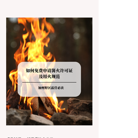
上几个小时的车前往优胜美地（Yosemite）
或大盆地红木州立公园（Big Basin
Redwoods），到了步道口才绝望地看到一块
大大的 "No Dogs on Trail"（步道严禁犬只）
的指示牌，这无疑会彻底毁掉整个周末。 为
了避免“带狗碰壁”，您必须在出发前清楚地了
解不同公共土地系统对宠物政策，掌握实用的
路线筛选工具，并警惕加州特有的野外环境隐
患。 一、 破除宠物政策管辖权迷雾：狗狗到
底能去哪里？ 加州的户外区域由不同的政府
机构管理，其核心保护目标决定了宠物政策的
严格程度。我们可以将其视为一条“从严到宽”
的鄙视链： 1. 极其严格：国家公园 (National
Parks) & 州立公园 (State Parks) 政策基调：
优先保护原始生态与野生动物。 实际规定：
在优胜美地、红木国家公园等地，狗狗绝对不
被允许踏上任何未铺装的土路步道 (Dirt
Trails)、草甸