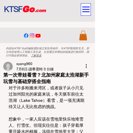
内容由KTSF Go的编辑团队独立策划和创作，与KTSF新闻部无关。部
分内容使用人工智能工具生成。当您通过本网站的链接进行购买时，我
们可能会获得佣金。
了解更多
xyang960
7月6日
讀畢需時 3 分鐘
第一次带娃看雪？北加州家庭太浩湖新手
玩雪与基础穿搭全指南
对于许多刚搬来湾区，或者孩子从小只见
过加州阳光的家庭来说，冬天驱车前往太
浩湖（Lake Tahoe）看雪，是一项充满期
待又让人无比焦虑的挑战。
想象中，一家人应该在雪地里快乐地堆雪
人、打雪仗。但现实往往是：孩子穿着厚
重且吸水的棉服，冻得在雪地里大哭；父