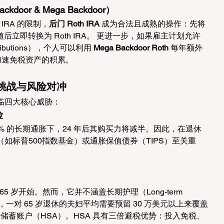
or & Mega Backdoor）
IRA 的限制，
后门 Roth IRA
 成为合法且成熟的操作：先将
后立即转换为 Roth IRA。 更进一步，如果雇主计划允许
ntributions），个人可以利用 
Mega Backdoor Roth
 每年额外
大加速免税资产的积累。
挑战与风险对冲
临四大核心威胁：
险
在 3% 的长期通胀下，24 年后其购买力将减半。因此，在退休
如标普500指数基金）或通胀保值债券（TIPS）至关重
65 岁开始。然而，它并不涵盖长期护理（Long-term 
，一对 65 岁退休的夫妇平均需要预留 30 万美元以上来覆盖
康储蓄账户（HSA）。HSA 具有三倍避税优势：投入免税、