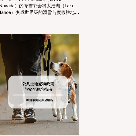
Nevada）的降雪都会将太浩湖（Lake
Tahoe）变成世界级的滑雪与度假胜地。
然而，对于习惯了温暖气候的加州居民
而言，冬季经由 I-80 或 US-50 公路进
山，往往面临着一项严峻的挑战：加州
交通局 (Caltrans) 严格的防滑链管制
(Chain Controls)。 不了解这些规定，不
仅可能面临高额罚单或被公路巡警
（CHP）劝返，更可能在冰雪路面上引
发严重的安全事故。本文将为您系统解
析加州的防滑链政策，帮助您明确自己
的车型在不同路况下的具体要求，并为
出行做好充足准备。 一、 核心概念：看
懂加州 R1, R2, R3 管制级别 当恶劣天气
来袭，加州交通局会在公路上启动防滑
链管制，并通过电子路牌指示当前的管
制级别。加州采用三个递进的级别（R1
至R3）来规范通行车辆： R1 管制
(Requirement 1) 规定内容： 所有车辆必
须安装防滑链。 豁免条件： 乘用车