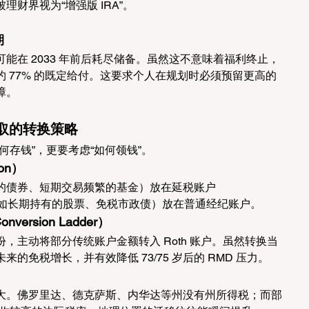
财界视为“增强版 IRA”。
期
能在 2033 年前后耗尽储备。虽然这不意味着福利终止，
 77% 的既定给付。这要求个人在规划时必须预留更高的
障。
取的转换策略
何存钱”，更要考虑“如何领钱”。
ion）
的债券、短期交易频繁的基金）放在延税账户
资产（如长期持有的股票、免税市政债）放在普通经纪账户。
nversion Ladder）
，主动将部分传统账户金额转入 Roth 账户。虽然转换当
的免税增长，并有效降低 73/75 岁后的 RMD 压力。
大。佛罗里达、德克萨斯、内华达等州没有州所得税；而部