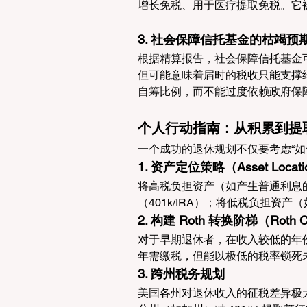
增长免税、用于医疗提取免税。它被理
3. 社会保障信托基金的枯竭预
根据精算报告，社会保障信托基金可
但可能意味着届时的税收只能支撑约
自筹比例，而不能过度依赖政府保
个人行动指南：从积累到提
一个成功的退休规划不仅要考虑“如
1. 资产定位策略（Asset Locat
将高税负担资产（如产生普通利息
（401k/IRA）；将低税负担
2. 构建 Roth 转换阶梯（Roth Co
对于早期退休者，在收入较低的年份
年需缴税，但能以极低的税率锁死未来
3. 跨州税务规划
美国各州对退休收入的征税差异极