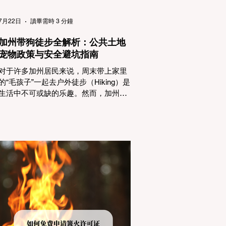
（Passenger Vehicles）、轻型卡车
（Light Trucks）只要配备了雪地轮胎
7月22日
讀畢需時 3 分鐘
（Snow Tires），即可免装防滑链
加州带狗徒步全解析：公共土地
宠物政策与安全避坑指南
对于许多加州居民来说，周末带上家里
的“毛孩子”一起去户外徒步（Hiking）是
生活中不可或缺的乐趣。然而，加州拥
有极其复杂的公共土地管辖权体系。如
果您兴冲冲地带着狗开上几个小时的车
前往优胜美地（Yosemite）或大盆地红
木州立公园（Big Basin Redwoods），
到了步道口才绝望地看到一块大大的
"No Dogs on Trail"（步道严禁犬只） 的
指示牌，这无疑会彻底毁掉整个周末。
为了避免“带狗碰壁”，您必须在出发前清
楚地了解不同公共土地系统对宠物政
策，掌握实用的路线筛选工具，并警惕
加州特有的野外环境隐患。 一、 破除宠