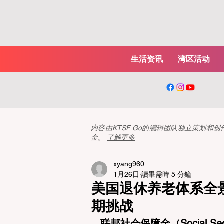
生活资讯
湾区活动
内容由KTSF Go的编辑团队独立策划
金。
了解更多
xyang960
1月26日
讀畢需時 5 分鐘
美国退休养老体系全
期挑战
联邦社会保障金（Social S