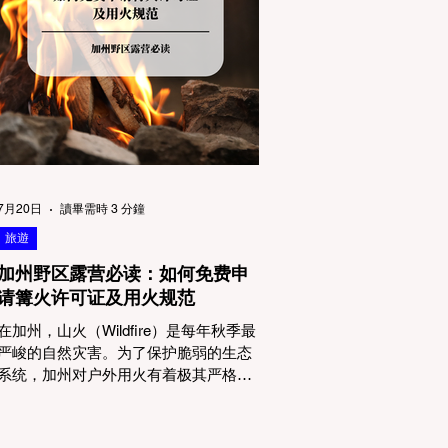
物政策管辖权迷雾：狗狗到底能去哪
里？ 加州的户外区域由不同的政府机构
管理，其核心保护目标决定了宠物政策
的严格程度。我们可以将其视为一条“从
严到宽”的鄙视链： 1. 极其严格：国家公
园 (National Parks) & 州立公园 (State
Parks) 政策基调： 优先保护原始生态与
野生动物。 实际规定： 在优胜美地、红
木国家公园等地，狗狗绝对不被允许踏
上任何未铺装的土路步道 (Dirt Trails)、
7月20日
讀畢需時 3 分鐘
草甸
旅遊
加州野区露营必读：如何免费申
请篝火许可证及用火规范
在加州，山火（Wildfire）是每年秋季最
严峻的自然灾害。为了保护脆弱的生态
系统，加州对户外用火有着极其严格的
法律约束。许多户外爱好者，尤其是刚
接触背包徒步（Backpacking）或分散露
营（Dispersed Camping）的新手，往往