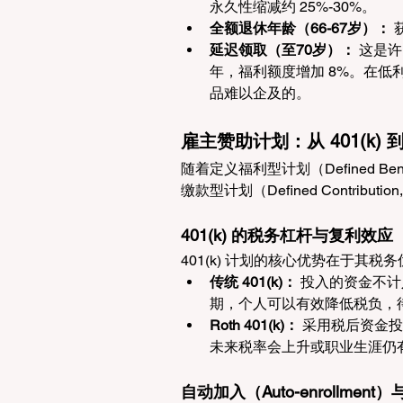
永久性缩减约 25%-30%。
全额退休年龄（66-67岁）：
 
延迟领取（至70岁）：
 这是
年，福利额度增加 8%。在低
品难以企及的。
雇主赞助计划：从 401(k
随着定义福利型计划（Defined Ben
缴款型计划（Defined Contrib
401(k) 的税务杠杆与复利效应
401(k) 计划的核心优势在于其税务优惠
传统 401(k)：
 投入的资金不
期，个人可以有效降低税负，
Roth 401(k)：
 采用税后资金
未来税率会上升或职业生涯仍有
自动加入（Auto-enrollment）与