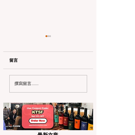
留言
【夏季健康提醒】高溫
2026 初夏湾区
撰寫留言......
不只流汗，也可能讓身
宴：6 家绝美户外
體元氣流失 專家提醒夏
聚餐与约会宝藏餐
季養生不能只靠補水
最新文章