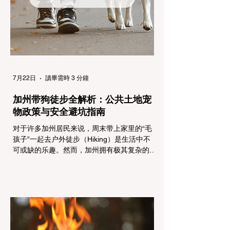
容： 所有车辆必须安装防滑链。 豁免条件：
乘用车（Passenger Vehicles）、轻型卡车
（Light Trucks）只要配备了雪地轮胎（Snow
Tires），即可免装防滑链
7月22日
讀畢需時 3 分鐘
加州带狗徒步全解析：公共土地宠
物政策与安全避坑指南
对于许多加州居民来说，周末带上家里的“毛
孩子”一起去户外徒步（Hiking）是生活中不
可或缺的乐趣。然而，加州拥有极其复杂的公
共土地管辖权体系。如果您兴冲冲地带着狗开
上几个小时的车前往优胜美地（Yosemite）
或大盆地红木州立公园（Big Basin
Redwoods），到了步道口才绝望地看到一块
大大的 "No Dogs on Trail"（步道严禁犬只）
的指示牌，这无疑会彻底毁掉整个周末。 为
了避免“带狗碰壁”，您必须在出发前清楚地了