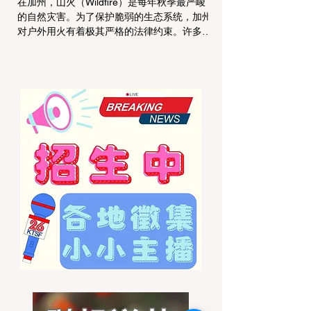
在加州，山火（Wildfire）是每年秋季最严峻
的自然灾害。为了保护脆弱的生态系统，加州
对户外用火有着极其严格的法律约束。许多户
外爱好者，尤其是刚接触背包徒步
（Backpacking）或分散露营（Dispersed
Camping）的新手，往往会在不知情的情况
下触犯法律——被巡林员（Park Ranger）开
出高额罚单的原因，有时仅仅是因为他们在野
外用便携式瓦斯炉烧了一壶热水。 在加州的
公共土地上，只要您脱离了成熟的商业或官方
营地，您就必须持有一张合法的 加州篝火许
可证 (California Campfire Permit)。本文将为
您彻底厘清这项规定的适用范围，并提供手把
手的免费申请指南。 一、 核心误区澄清：只
用瓦斯炉做饭，也需要许可证吗？ 这是加州
户外新手最常犯的错误。很多人认为“篝火”指
的是用木柴生起的明火，只要我不捡树枝生
火，就不需要许可证。 法律真相： 根据加州
法律，篝火许可证的管辖范围涵盖了任何形式
的野外火源。如果您在未经开发的野地里使用
以下任何设备，都必须持有该许可证： 传统
的木柴篝火 (Wood fires) 木炭烧烤炉 (C