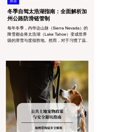
旅遊
冬季自驾太浩湖指南：全面解析加
州公路防滑链管制
每年冬季，内华达山脉（Sierra Nevada）的
降雪都会将太浩湖（Lake Tahoe）变成世界
级的滑雪与度假胜地。然而，对于习惯了温暖
气候的加州居民而言，冬季经由 I-80 或 US-
50 公路进山，往往面临着一项严峻的挑战：
加州交通局 (Caltrans) 严格的防滑链管制
(Chain Controls)。 不了解这些规定，不仅可
能面临高额罚单或被公路巡警（CHP）劝
返，更可能在冰雪路面上引发严重的安全事
故。本文将为您系统解析加州的防滑链政策，
帮助您明确自己的车型在不同路况下的具体要
求，并为出行做好充足准备。 一、 核心概
念：看懂加州 R1, R2, R3 管制级别 当恶劣天
气来袭，加州交通局会在公路上启动防滑链管
制，并通过电子路牌指示当前的管制级别。加
州采用三个递进的级别（R1至R3）来规范通
行车辆： R1 管制 (Requirement 1) 规定内