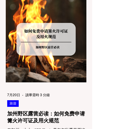
解不同公共土地系统对宠物政策，掌握实用的
路线筛选工具，并警惕加州特有的野外环境隐
患。 一、 破除宠物政策管辖权迷雾：狗狗到
底能去哪里？ 加州的户外区域由不同的政府
机构管理，其核心保护目标决定了宠物政策的
严格程度。我们可以将其视为一条“从严到宽”
的鄙视链： 1. 极其严格：国家公园 (National
Parks) & 州立公园 (State Parks) 政策基调：
优先保护原始生态与野生动物。 实际规定：
在优胜美地、红木国家公园等地，狗狗绝对不
被允许踏上任何未铺装的土路步道 (Dirt
Trails)、草甸
7月20日
讀畢需時 3 分鐘
旅遊
加州野区露营必读：如何免费申请
篝火许可证及用火规范