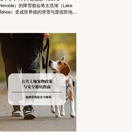
Nevada）的降雪都会将太浩湖（Lake
Tahoe）变成世界级的滑雪与度假胜地。
然而，对于习惯了温暖气候的加州居民
而言，冬季经由 I-80 或 US-50 公路进
山，往往面临着一项严峻的挑战：加州
交通局 (Caltrans) 严格的防滑链管制
(Chain Controls)。 不了解这些规定，不
仅可能面临高额罚单或被公路巡警
（CHP）劝返，更可能在冰雪路面上引
发严重的安全事故。本文将为您系统解
析加州的防滑链政策，帮助您明确自己
的车型在不同路况下的具体要求，并为
出行做好充足准备。 一、 核心概念：看
懂加州 R1, R2, R3 管制级别 当恶劣天气
来袭，加州交通局会在公路上启动防滑
链管制，并通过电子路牌指示当前的管
制级别。加州采用三个递进的级别（R1
至R3）来规范通行车辆： R1 管制
(Requirement 1) 规定内容： 所有车辆必
须安装防滑链。 豁免条件： 乘用车