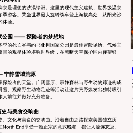
榈泉是理想的沙漠绿洲。这里的现代主义建筑、世界级温泉
冬季游客。乘坐世界最大旋转缆车登上海拔高处，从阳光沙
的体验。
树国家公园 —— 探险者的梦想地
冬季的死亡谷与约书亚树国家公园是最佳冒险场所。气候宜
夜间的观星体验堪称世界级，在黑暗天空保护区内仰望银
—— 宁静雪域荒原
季探险者的天堂。广阔雪原、寂静森林与野生动物踪迹构成
滑雪、观察野生动物足迹等活动让这片荒野焕发出独特吸引
旅人前往并做好充分准备。
— 历史与美食交响曲
史、文化与美食的交响曲。沿着自由之路探索美国独立历
orth End享受一顿正宗的意式晚餐，都让人流连忘返。