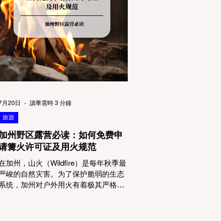
物政策管辖权迷雾：狗狗到底能去哪
里？ 加州的户外区域由不同的政府机构
管理，其核心保护目标决定了宠物政策
的严格程度。我们可以将其视为一条“从
严到宽”的鄙视链： 1. 极其严格：国家公
园 (National Parks) & 州立公园 (State
Parks) 政策基调： 优先保护原始生态与
野生动物。 实际规定： 在优胜美地、红
木国家公园等地，狗狗绝对不被允许踏
上任何未铺装的土路步道 (Dirt Trails)、
7月20日
讀畢需時 3 分鐘
草甸
旅遊
加州野区露营必读：如何免费申
请篝火许可证及用火规范
在加州，山火（Wildfire）是每年秋季最
严峻的自然灾害。为了保护脆弱的生态
系统，加州对户外用火有着极其严格的
法律约束。许多户外爱好者，尤其是刚
接触背包徒步（Backpacking）或分散露
营（Dispersed Camping）的新手，往往