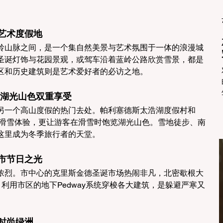
中的艺术度假地
岭山脉之间，是一个集自然美景与艺术氛围于一体的浪漫城
圣诞灯饰与花园景观，或驾车沿着蓝岭公路欣赏雪景，都是
区和历史建筑则是艺术爱好者的必访之地。
—— 湖光山色双重享受
另一个高山度假的热门去处。帕利塞德斯太浩湖度假村和
卓越的滑雪体验，更让游客在滑雪时饱览湖光山色。雪地徒步、南
这里成为冬季旅行者的天堂。
 城市节日之光
浓烈。市中心的克里斯金德圣诞市场热闹非凡，北密歇根大
。利用市区的地下Pedway系统穿梭各大建筑，是躲避严寒又
的时尚绿洲