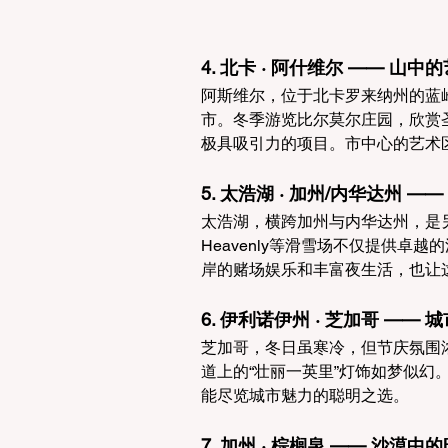
4. 北卡 · 阿什维尔 —— 山
阿斯维尔，位于北卡罗来纳州的蓝
市。冬季游览比尔莫尔庄园，欣赏
极具吸引力的项目。市中心的艺术
5. 太浩湖 · 加州/内华达州 
太浩湖，横跨加州与内华达州，是
Heavenly等滑雪场不仅提供
岸的赌场娱乐和丰富夜生活，也让
6. 伊利诺伊州 · 芝加哥 ——
芝加哥，冬日虽寒冷，但节庆氛围
道上的“壮丽一英里”灯饰如梦似幻
能尽览城市魅力的聪明之选。
7. 加州 · 棕榈泉 —— 沙漠中