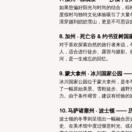
如果您偏好阳光与时尚的结合，棕
度假村与独特文化体验吸引了大量
漠穿越到皑皑雪山，更是不可思议
8. 加州 · 死亡谷 & 约书亚
对于喜欢探索自然的旅行者来说，
人，适合进行徒步、露营与摄影。
河，是一生难忘的回忆。
9. 蒙大拿州 · 冰川国家公园 
冰川国家公园位于蒙大拿州，是冬
了一幅原始美景。雪鞋徒步、越野
力。由于条件艰苦，建议有经验的
10. 马萨诸塞州 · 波士顿 —
波士顿的冬季则呈现出一幅融合历
史、在美术馆中度过惬意时光、或在N