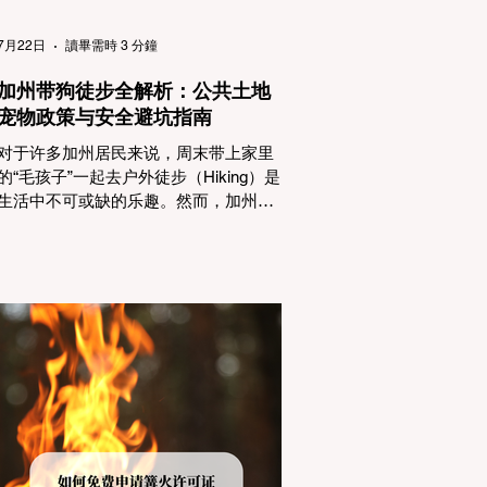
（Passenger Vehicles）、轻型卡车
（Light Trucks）只要配备了雪地轮胎
7月22日
讀畢需時 3 分鐘
（Snow Tires），即可免装防滑链
加州带狗徒步全解析：公共土地
宠物政策与安全避坑指南
对于许多加州居民来说，周末带上家里
的“毛孩子”一起去户外徒步（Hiking）是
生活中不可或缺的乐趣。然而，加州拥
有极其复杂的公共土地管辖权体系。如
果您兴冲冲地带着狗开上几个小时的车
前往优胜美地（Yosemite）或大盆地红
木州立公园（Big Basin Redwoods），
到了步道口才绝望地看到一块大大的
"No Dogs on Trail"（步道严禁犬只） 的
指示牌，这无疑会彻底毁掉整个周末。
为了避免“带狗碰壁”，您必须在出发前清
楚地了解不同公共土地系统对宠物政
策，掌握实用的路线筛选工具，并警惕
加州特有的野外环境隐患。 一、 破除宠