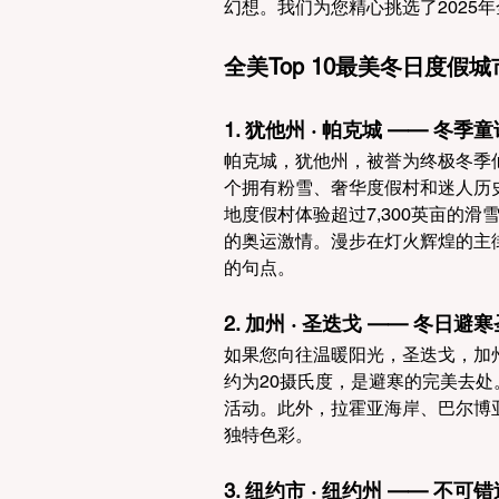
幻想。我们为您精心挑选了2025
全美Top 10最美冬日度假城
1. 犹他州 · 帕克城 —— 冬季
帕克城，犹他州，被誉为终极冬季仙
个拥有粉雪、奢华度假村和迷人历
地度假村体验超过7,300英亩的
的奥运激情。漫步在灯火辉煌的主
的句点。
2. 加州 · 圣迭戈 —— 冬日避
如果您向往温暖阳光，圣迭戈，加
约为20摄氏度，是避寒的完美去
活动。此外，拉霍亚海岸、巴尔博
独特色彩。
3. 纽约市 · 纽约州 —— 不