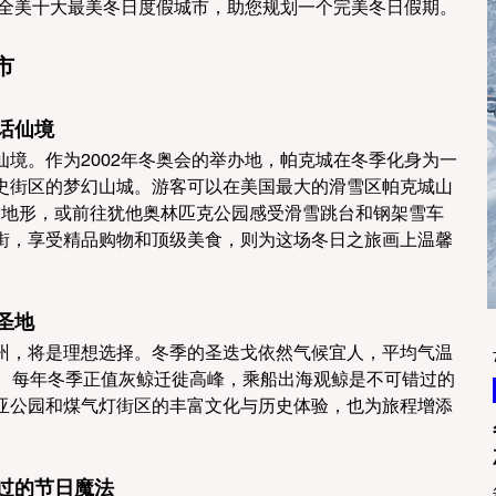
年全美十大最美冬日度假城市，助您规划一个完美冬日假期。
市
童话仙境
境。作为2002年冬奥会的举办地，帕克城在冬季化身为一
史街区的梦幻山城。游客可以在美国最大的滑雪区帕克城山
滑雪地形，或前往犹他奥林匹克公园感受滑雪跳台和钢架雪车
街，享受精品购物和顶级美食，则为这场冬日之旅画上温馨
寒圣地
州，将是理想选择。冬季的圣迭戈依然气候宜人，平均气温
处。每年冬季正值灰鲸迁徙高峰，乘船出海观鲸是不可错过的
亚公园和煤气灯街区的丰富文化与历史体验，也为旅程增添
可错过的节日魔法