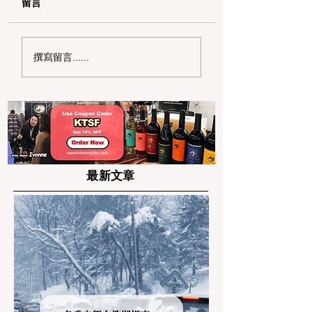
留言
2026 硅谷商务社交新
湾区 2026 精致
撰寫留言......
地标：半岛区
图：Top 10 蛋
（Peninsula）顶级精
龙店春季特辑
致餐饮与商务宴请清单
最新文章