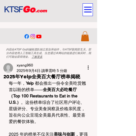
内容由KTSF Go的编辑团队独立策划和创作，与KTSF新闻部无关。部
分内容使用人工智能工具生成。当您通过本网站的链接进行购买时，我
们可能会获得佣金。
了解更多
xyang960
2025年9月4日
讀畢需時 5 分鐘
2025年Yelp全美百大餐厅榜单揭晓
每一年，
Yelp
 都会推出一份令全美吃货翘
首以盼的榜单——
全美百大必吃餐厅
（Top 100 Restaurants to Eat in the 
U.S.）
。这份榜单综合了社区用户评论、
星级评分、专业美食洞察及价格亲民度，
旨在向公众呈现全美最具代表性、最受喜
爱的餐饮体验。
2025 年的榜单不仅关注
美味与创新
，更强