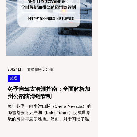
7月24日
讀畢需時 3 分鐘
旅遊
冬季自驾太浩湖指南：全面解析加
州公路防滑链管制
每年冬季，内华达山脉（Sierra Nevada）的
降雪都会将太浩湖（Lake Tahoe）变成世界
级的滑雪与度假胜地。然而，对于习惯了温暖
气候的加州居民而言，冬季经由 I-80 或 US-
50 公路进山，往往面临着一项严峻的挑战：