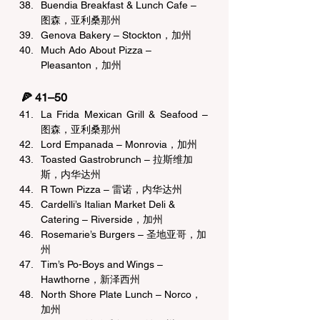
Buendia Breakfast & Lunch Cafe – 
图森，亚利桑那州
Genova Bakery – Stockton，加州
Much Ado About Pizza – 
Pleasanton，加州
🍕 41–50 
La Frida Mexican Grill & Seafood – 
图森，亚利桑那州
Lord Empanada – Monrovia，加州
Toasted Gastrobrunch – 拉斯维加
斯，内华达州
R Town Pizza – 雷诺，内华达州
Cardelli’s Italian Market Deli & 
Catering – Riverside，加州
Rosemarie’s Burgers – 圣地亚哥，加
州
Tim’s Po-Boys and Wings – 
Hawthorne，新泽西州
North Shore Plate Lunch – Norco，
加州