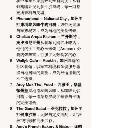
将中东家常菜提升到全新高度，从新
鲜鹰嘴豆泥到多汁沙威玛，每一口都
充满香料与灵魂。
Phonomenal – National City，加州
主
打
柬埔寨风味牛肉河粉
，浓郁汤底源
自家族秘方，成为当地的美食传奇。
Chellas Arepa Kitchen – 兰开斯特，
宾夕法尼亚州
从餐车到网红小吃店，
他们的手工夹心玉米饼（Arepas）外
脆内馅丰富，征服了无数食客的心。
Wally’s Cafe – Rocklin，加州
温馨的
社区餐馆，以家常料理和亲切服务赢
得当地居民的喜爱，成为舒适用餐的
不二选择。
Aroy Mak Thai Food – 西雅图，华盛
顿州
坚持地道泰国风味，从咖喱到炒
河粉，每一道菜都展现了辛香与平衡
的完美结合。
The Good Salad – 圣克拉拉，加州
主
打
健康沙拉
，无限自定义搭配，让“营
养”与“美味”完美共存。
Amy’s French Bakery & Bistro – 庞帕