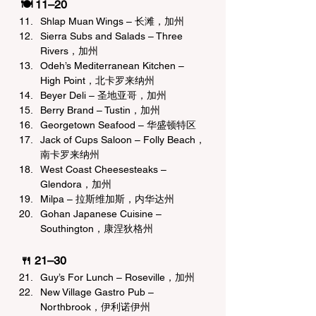
🍽️ 11–20 
Shlap Muan Wings – 长滩，加州
Sierra Subs and Salads – Three 
Rivers，加州
Odeh’s Mediterranean Kitchen – 
High Point，北卡罗来纳州
Beyer Deli – 圣地亚哥，加州
Berry Brand – Tustin，加州
Georgetown Seafood – 华盛顿特区
Jack of Cups Saloon – Folly Beach，
南卡罗来纳州
West Coast Cheesesteaks – 
Glendora，加州
Milpa – 拉斯维加斯，内华达州
Gohan Japanese Cuisine – 
Southington，康涅狄格州
🍴 21–30 
Guy’s For Lunch – Roseville，加州
New Village Gastro Pub – 
Northbrook，伊利诺伊州