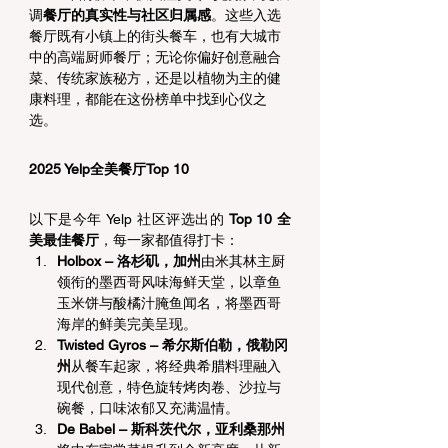
调
餐厅的真实性与社区归属感
。这些入选
餐厅既有小镇上的街头餐车，也有大城市
中的高端厨师餐厅；无论你偏好创意融合
菜、传统家族秘方，还是以植物为主的健
康料理，都能在这份榜单中找到心仪之
选。
2025 Yelp全美餐厅Top 10
以下是今年 Yelp 社区评选出的 
Top 10 全
美最佳餐厅
，每一家都值得打卡：
Holbox – 洛杉矶，加州
由米其林主厨
领衔的墨西哥风味海鲜天堂，以章鱼
玉米饼与酸橘汁腌鱼闻名，将墨西哥
海岸的鲜美完美呈现。
Twisted Gyros – 希尔斯伯勒，俄勒冈
州
从餐车起家，将经典希腊料理融入
现代创意，特色旋转烤肉卷、沙拉与
碗餐，口味浓郁又充满温情。
De Babel – 斯科茨代尔，亚利桑那州