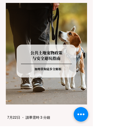
加州交通局 (Caltrans) 严格的防滑链管制
(Chain Controls)。 不了解这些规定，不仅可
能面临高额罚单或被公路巡警（CHP）劝
返，更可能在冰雪路面上引发严重的安全事
故。本文将为您系统解析加州的防滑链政策，
帮助您明确自己的车型在不同路况下的具体要
求，并为出行做好充足准备。 一、 核心概
念：看懂加州 R1, R2, R3 管制级别 当恶劣天
气来袭，加州交通局会在公路上启动防滑链管
制，并通过电子路牌指示当前的管制级别。加
州采用三个递进的级别（R1至R3）来规范通
行车辆： R1 管制 (Requirement 1) 规定内
容： 所有车辆必须安装防滑链。 豁免条件：
乘用车（Passenger Vehicles）、轻型卡车
（Light Trucks）只要配备了雪地轮胎（Snow
Tires），即可免装防滑链
7月22日
讀畢需時 3 分鐘
加州带狗徒步全解析：公共土地宠