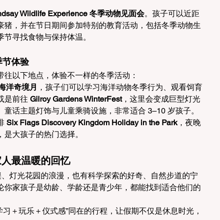
ndsay Wildlife Experience 冬季动物见面会
。孩子可以近距
豪猪，并在节日期间参加特别的教育活动，包括冬季动物生
季节寻找食物与保持体温。
季节体验
带往以下地点，体验不一样的冬季活动：
 冬季海洋奇境月
，孩子们可以学习海洋动物冬季行为、观看饲育
是前往 
Gilroy Gardens WinterFest
，这里会变成巨型灯光
童话主题灯饰与儿童乘骑设施，非常适合 3–10 岁孩子。
 
Six Flags Discovery Kingdom Holiday in the Park
，夜晚
，是大孩子的热门选择。
為一家人最温暖的回忆
璀璨、灯光花园的浪漫，也有科学探索的好奇、自然步道的宁
论你家孩子是幼龄、学龄还是青少年，都能找到适合他们的
些“学习＋玩乐＋仪式感”同在的行程，让假期不仅是休息时光，