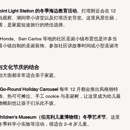
Point Light Station 的冬季海边教育活动
。灯塔附近会在 12 
鸟观察、潮间带小讲堂以及灯塔历史导览。这里风景壮丽，
围，是家庭短途旅行的绝佳选择。
nda、San Carlos 等地的社区圣诞小镇布置也是许多当
看小镇自制的圣诞装饰、参加社区讲故事时间或小型圣诞市
教育与文化节庆的结合
动方面都非常适合亲子家庭。
y-Go-Round Holiday Carousel
 每年 12 月都会推出风格独特
热可可摊位、手工 cookie 与圣诞树，让这里成为幼儿最
物雕刻也让孩子们乐此不疲。
t Children's Museum（伯克利儿童博物馆）冬季艺术节
。这里
季科学小实验等活动，很适合 2–8 岁儿童。