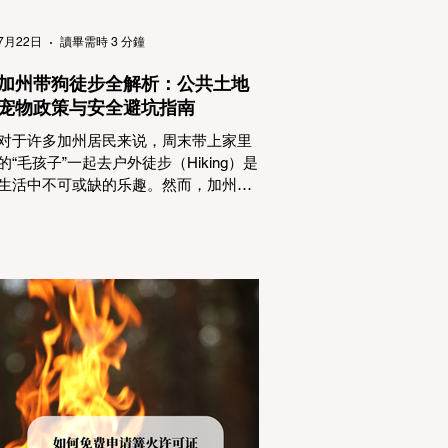
（Passenger Vehicles）、轻型卡车
（Light Trucks）只要配备了雪地轮胎
7月22日
讀畢需時 3 分鐘
（Snow Tires），即可免装防滑链
加州带狗徒步全解析：公共土地
宠物政策与安全避坑指南
对于许多加州居民来说，周末带上家里
的“毛孩子”一起去户外徒步（Hiking）是
生活中不可或缺的乐趣。然而，加州拥
有极其复杂的公共土地管辖权体系。如
果您兴冲冲地带着狗开上几个小时的车
前往优胜美地（Yosemite）或大盆地红
木州立公园（Big Basin Redwoods），
到了步道口才绝望地看到一块大大的
"No Dogs on Trail"（步道严禁犬只） 的
指示牌，这无疑会彻底毁掉整个周末。
为了避免“带狗碰壁”，您必须在出发前清
楚地了解不同公共土地系统对宠物政
策，掌握实用的路线筛选工具，并警惕
加州特有的野外环境隐患。 一、 破除宠