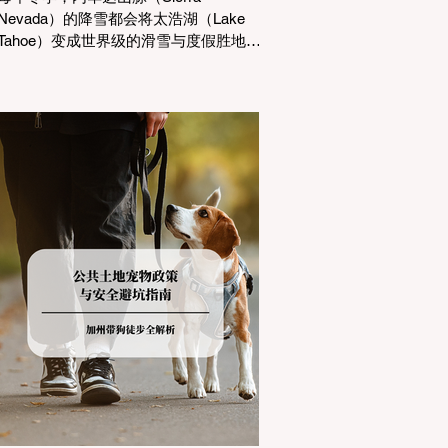
Nevada）的降雪都会将太浩湖（Lake
Tahoe）变成世界级的滑雪与度假胜地。
然而，对于习惯了温暖气候的加州居民
而言，冬季经由 I-80 或 US-50 公路进
山，往往面临着一项严峻的挑战：加州
交通局 (Caltrans) 严格的防滑链管制
(Chain Controls)。 不了解这些规定，不
仅可能面临高额罚单或被公路巡警
（CHP）劝返，更可能在冰雪路面上引
发严重的安全事故。本文将为您系统解
析加州的防滑链政策，帮助您明确自己
的车型在不同路况下的具体要求，并为
出行做好充足准备。 一、 核心概念：看
懂加州 R1, R2, R3 管制级别 当恶劣天气
来袭，加州交通局会在公路上启动防滑
链管制，并通过电子路牌指示当前的管
制级别。加州采用三个递进的级别（R1
至R3）来规范通行车辆： R1 管制
(Requirement 1) 规定内容： 所有车辆必
须安装防滑链。 豁免条件： 乘用车