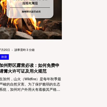
物政策管辖权迷雾：狗狗到底能去哪
里？ 加州的户外区域由不同的政府机构
管理，其核心保护目标决定了宠物政策
的严格程度。我们可以将其视为一条“从
严到宽”的鄙视链： 1. 极其严格：国家公
园 (National Parks) & 州立公园 (State
Parks) 政策基调： 优先保护原始生态与
野生动物。 实际规定： 在优胜美地、红
木国家公园等地，狗狗绝对不被允许踏
上任何未铺装的土路步道 (Dirt Trails)、
7月20日
讀畢需時 3 分鐘
草甸
旅遊
加州野区露营必读：如何免费申
请篝火许可证及用火规范
在加州，山火（Wildfire）是每年秋季最
严峻的自然灾害。为了保护脆弱的生态
系统，加州对户外用火有着极其严格的
法律约束。许多户外爱好者，尤其是刚
接触背包徒步（Backpacking）或分散露
营（Dispersed Camping）的新手，往往