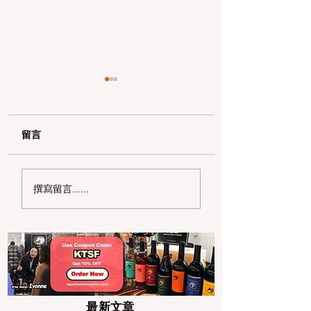
留言
加州野区露营必读：如
加州赶海与海钓入
撰寫留言......
何免费申请篝火许可证
101：手把手教您
及用火规范
法“钓鱼证”
最新文章