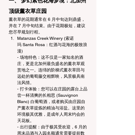
一、 梦幻紫色花海梦境：北加州
顶级薰衣草庄园
薰衣草的花期通常在 6 月中旬达到鼎盛，
并在 7 月中旬结束。由于花期极短，建议
您尽早规划行程。
Matanzas Creek Winery (索诺
玛 Santa Rosa：红酒与花海的极致浪
漫)
- 场地特色：这不仅是一家知名的酒
庄，更是北加州最负盛名的薰衣草观
赏地之一。连绵的阶梯式薰衣草田与
远处的葡萄藤交相辉映，风景极具南
法风情。
- 打卡体验：您可以在庄园的露台上品
尝一杯清爽的长相思 (Sauvignon 
Blanc) 白葡萄酒，或者购买由庄园自
产薰衣草提炼的精油与浴盐。这里的
环境极其优雅，是成年人周末约会的
天花板。
- 出行提醒：由于极其受欢迎，6 月的
周末品酒与入园名额通常需要提前数