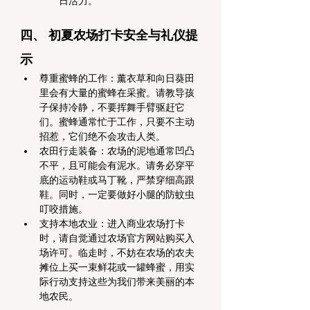
日活力。
四、 初夏农场打卡安全与礼仪提
示
尊重蜜蜂的工作：薰衣草和向日葵田
里会有大量的蜜蜂在采蜜。请教导孩
子保持冷静，不要挥舞手臂驱赶它
们。蜜蜂通常忙于工作，只要不主动
招惹，它们绝不会攻击人类。
农田行走装备：农场的泥地通常凹凸
不平，且可能会有泥水。请务必穿平
底的运动鞋或马丁靴，严禁穿细高跟
鞋。同时，一定要做好小腿的防蚊虫
叮咬措施。
支持本地农业：进入商业农场打卡
时，请自觉通过农场官方网站购买入
场许可。临走时，不妨在农场的农夫
摊位上买一束鲜花或一罐蜂蜜，用实
际行动支持这些为我们带来美丽的本
地农民。