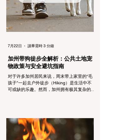
乘用车（Passenger Vehicles）、轻型卡车
（Light Trucks）只要配备了雪地轮胎（Snow
Tires），即可免装防滑链
7月22日
讀畢需時 3 分鐘
加州带狗徒步全解析：公共土地宠
物政策与安全避坑指南
对于许多加州居民来说，周末带上家里的“毛
孩子”一起去户外徒步（Hiking）是生活中不
可或缺的乐趣。然而，加州拥有极其复杂的公
共土地管辖权体系。如果您兴冲冲地带着狗开
上几个小时的车前往优胜美地（Yosemite）
或大盆地红木州立公园（Big Basin
Redwoods），到了步道口才绝望地看到一块
大大的 "No Dogs on Trail"（步道严禁犬只）
的指示牌，这无疑会彻底毁掉整个周末。 为
了避免“带狗碰壁”，您必须在出发前清楚地了