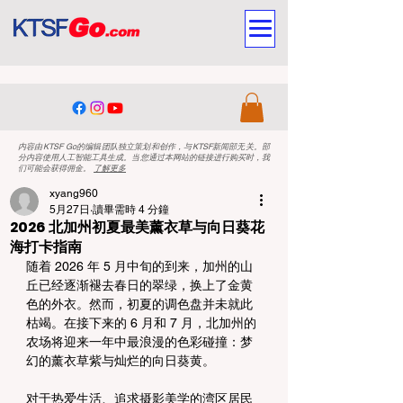
内容由KTSF Go的编辑团队独立策划和创作，与KTSF新闻部无关。部
分内容使用人工智能工具生成。当您通过本网站的链接进行购买时，我
们可能会获得佣金。
了解更多
xyang960
5月27日
讀畢需時 4 分鐘
2026 北加州初夏最美薰衣草与向日葵花
海打卡指南
随着 2026 年 5 月中旬的到来，加州的山
丘已经逐渐褪去春日的翠绿，换上了金黄
色的外衣。然而，初夏的调色盘并未就此
枯竭。在接下来的 6 月和 7 月，北加州的
农场将迎来一年中最浪漫的色彩碰撞：梦
幻的薰衣草紫与灿烂的向日葵黄。
对于热爱生活、追求摄影美学的湾区居民