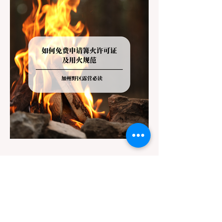
解不同公共土地系统对宠物政策，掌握实用的
路线筛选工具，并警惕加州特有的野外环境隐
患。 一、 破除宠物政策管辖权迷雾：狗狗到
底能去哪里？ 加州的户外区域由不同的政府
机构管理，其核心保护目标决定了宠物政策的
严格程度。我们可以将其视为一条“从严到宽”
的鄙视链： 1. 极其严格：国家公园 (National
Parks) & 州立公园 (State Parks) 政策基调：
优先保护原始生态与野生动物。 实际规定：
在优胜美地、红木国家公园等地，狗狗绝对不
被允许踏上任何未铺装的土路步道 (Dirt
Trails)、草甸
7月20日
讀畢需時 3 分鐘
旅遊
加州野区露营必读：如何免费申请
篝火许可证及用火规范
在加州，山火（Wildfire）是每年秋季最严峻