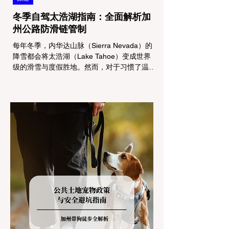
冬季自驾太浩湖指南：全面解析加
州公路防滑链管制
每年冬季，内华达山脉（Sierra Nevada）的
降雪都会将太浩湖（Lake Tahoe）变成世界
级的滑雪与度假胜地。然而，对于习惯了温暖
气候的加州居民而言，冬季经由 I-80 或 US-
50 公路进山，往往面临着一项严峻的挑战：
加州交通局 (Caltrans) 严格的防滑链管制
(Chain Controls)。 不了解这些规定，不仅可
能面临高额罚单或被公路巡警（CHP）劝
返，更可能在冰雪路面上引发严重的安全事
故。本文将为您系统解析加州的防滑链政策，
帮助您明确自己的车型在不同路况下的具体要
求，并为出行做好充足准备。 一、 核心概
念：看懂加州 R1, R2, R3 管制级别 当恶劣天
气来袭，加州交通局会在公路上启动防滑链管
制，并通过电子路牌指示当前的管制级别。加
州采用三个递进的级别（R1至R3）来规范通
行车辆： R1 管制 (Requirement 1) 规定内
容： 所有车辆必须安装防滑链。 豁免条件：