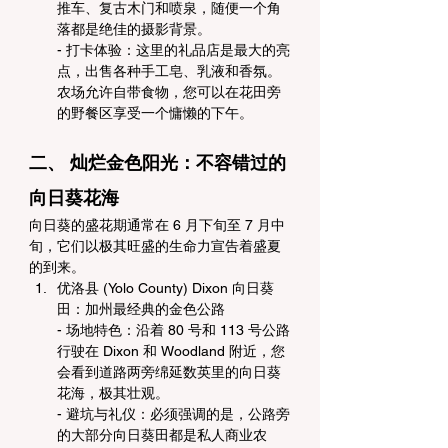
推车、复古木门和喷泉，随便一个角
落都是绝佳的摄影背景。
- 打卡体验：这里的礼品店是最大的亮
点，出售各种手工皂、乳液和香氛。
农场允许自带食物，您可以在花田旁
的野餐区享受一个慵懒的下午。
二、 灿烂金色阳光：不容错过的
向日葵花海
向日葵的盛花期通常在 6 月下旬至 7 月中
旬，它们以极其旺盛的生命力宣告着盛夏
的到来。
优洛县 (Yolo County) Dixon 向日葵
田：加州最经典的金色公路
- 场地特色：沿着 80 号和 113 号公路
行驶在 Dixon 和 Woodland 附近，您
会看到道路两旁绵延数英里的向日葵
花海，极其壮观。
- 避坑与礼仪：必须强调的是，公路旁
的大部分向日葵田都是私人商业农