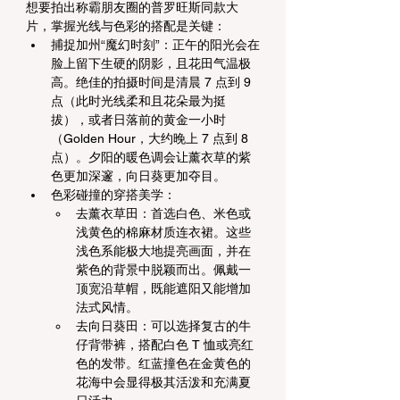
想要拍出称霸朋友圈的普罗旺斯同款大
片，掌握光线与色彩的搭配是关键：
捕捉加州“魔幻时刻”：正午的阳光会在
脸上留下生硬的阴影，且花田气温极
高。绝佳的拍摄时间是清晨 7 点到 9 
点（此时光线柔和且花朵最为挺
拔），或者日落前的黄金一小时
（Golden Hour，大约晚上 7 点到 8 
点）。夕阳的暖色调会让薰衣草的紫
色更加深邃，向日葵更加夺目。
色彩碰撞的穿搭美学：
去薰衣草田：首选白色、米色或
浅黄色的棉麻材质连衣裙。这些
浅色系能极大地提亮画面，并在
紫色的背景中脱颖而出。佩戴一
顶宽沿草帽，既能遮阳又能增加
法式风情。
去向日葵田：可以选择复古的牛
仔背带裤，搭配白色 T 恤或亮红
色的发带。红蓝撞色在金黄色的
花海中会显得极其活泼和充满夏