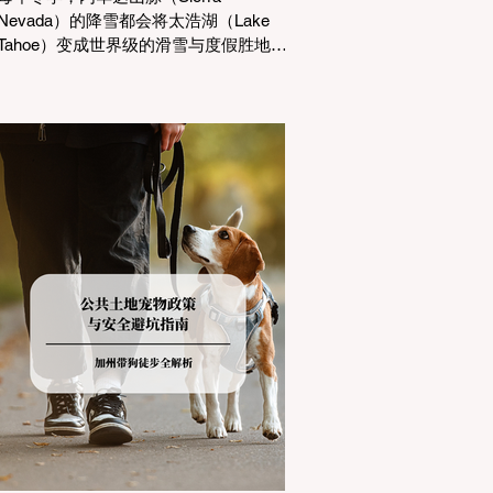
Nevada）的降雪都会将太浩湖（Lake
Tahoe）变成世界级的滑雪与度假胜地。
然而，对于习惯了温暖气候的加州居民
而言，冬季经由 I-80 或 US-50 公路进
山，往往面临着一项严峻的挑战：加州
交通局 (Caltrans) 严格的防滑链管制
(Chain Controls)。 不了解这些规定，不
仅可能面临高额罚单或被公路巡警
（CHP）劝返，更可能在冰雪路面上引
发严重的安全事故。本文将为您系统解
析加州的防滑链政策，帮助您明确自己
的车型在不同路况下的具体要求，并为
出行做好充足准备。 一、 核心概念：看
懂加州 R1, R2, R3 管制级别 当恶劣天气
来袭，加州交通局会在公路上启动防滑
链管制，并通过电子路牌指示当前的管
制级别。加州采用三个递进的级别（R1
至R3）来规范通行车辆： R1 管制
(Requirement 1) 规定内容： 所有车辆必
须安装防滑链。 豁免条件： 乘用车