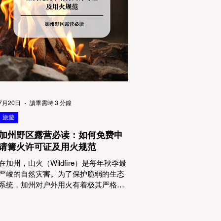
物政策管辖权迷雾：狗狗到底能去哪
里？ 加州的户外区域由不同的政府机构
管理，其核心保护目标决定了宠物政策
的严格程度。我们可以将其视为一条“从
严到宽”的鄙视链： 1. 极其严格：国家公
园 (National Parks) & 州立公园 (State
Parks) 政策基调： 优先保护原始生态与
野生动物。 实际规定： 在优胜美地、红
木国家公园等地，狗狗绝对不被允许踏
上任何未铺装的土路步道 (Dirt Trails)、
7月20日
讀畢需時 3 分鐘
草甸
旅遊
加州野区露营必读：如何免费申
请篝火许可证及用火规范
在加州，山火（Wildfire）是每年秋季最
严峻的自然灾害。为了保护脆弱的生态
系统，加州对户外用火有着极其严格的
法律约束。许多户外爱好者，尤其是刚
接触背包徒步（Backpacking）或分散露
营（Dispersed Camping）的新手，往往