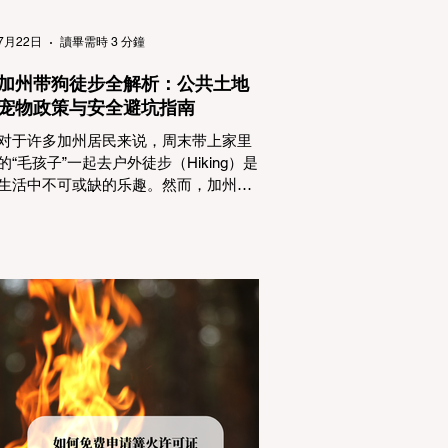
（Passenger Vehicles）、轻型卡车
（Light Trucks）只要配备了雪地轮胎
7月22日
讀畢需時 3 分鐘
（Snow Tires），即可免装防滑链
加州带狗徒步全解析：公共土地
宠物政策与安全避坑指南
对于许多加州居民来说，周末带上家里
的“毛孩子”一起去户外徒步（Hiking）是
生活中不可或缺的乐趣。然而，加州拥
有极其复杂的公共土地管辖权体系。如
果您兴冲冲地带着狗开上几个小时的车
前往优胜美地（Yosemite）或大盆地红
木州立公园（Big Basin Redwoods），
到了步道口才绝望地看到一块大大的
"No Dogs on Trail"（步道严禁犬只） 的
指示牌，这无疑会彻底毁掉整个周末。
为了避免“带狗碰壁”，您必须在出发前清
楚地了解不同公共土地系统对宠物政
策，掌握实用的路线筛选工具，并警惕
加州特有的野外环境隐患。 一、 破除宠