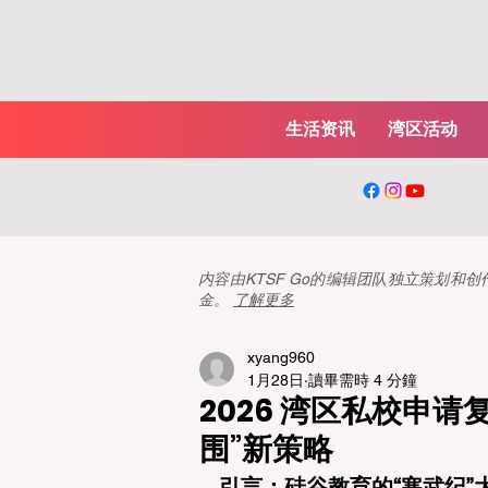
生活资讯
湾区活动
内容由KTSF Go的编辑团队独立策划
金。
了解更多
xyang960
1月28日
讀畢需時 4 分鐘
2026 湾区私校申
围”新策略
引言：硅谷教育的“寒武纪”