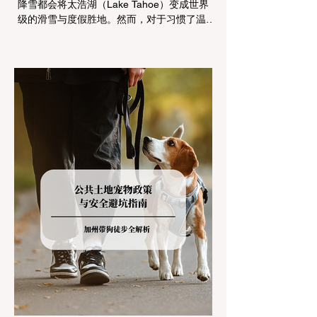
降雪都会将太浩湖（Lake Tahoe）变成世界
级的滑雪与度假胜地。然而，对于习惯了温暖
气候的加州居民而言，冬季经由 I-80 或 US-
50 公路进山，往往面临着一项严峻的挑战：
加州交通局 (Caltrans) 严格的防滑链管制
(Chain Controls)。 不了解这些规定，不仅可
能面临高额罚单或被公路巡警（CHP）劝
返，更可能在冰雪路面上引发严重的安全事
故。本文将为您系统解析加州的防滑链政策，
帮助您明确自己的车型在不同路况下的具体要
求，并为出行做好充足准备。 一、 核心概
念：看懂加州 R1, R2, R3 管制级别 当恶劣天
气来袭，加州交通局会在公路上启动防滑链管
制，并通过电子路牌指示当前的管制级别。加
州采用三个递进的级别（R1至R3）来规范通
行车辆： R1 管制 (Requirement 1) 规定内
容： 所有车辆必须安装防滑链。 豁免条件：
乘用车（Passenger Vehicles）、轻型卡车
（Light Trucks）只要配备了雪地轮胎（Snow
Tires），即可免装防滑链