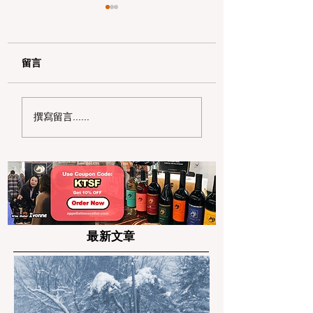
留言
加州野区露营必读：如
加州赶海与海钓入
撰寫留言......
何免费申请篝火许可证
101：手把手教您
及用火规范
法“钓鱼证”
最新文章