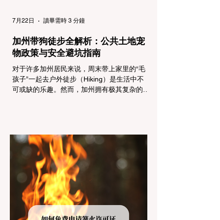
7月22日
讀畢需時 3 分鐘
加州带狗徒步全解析：公共土地宠
物政策与安全避坑指南
对于许多加州居民来说，周末带上家里的“毛
孩子”一起去户外徒步（Hiking）是生活中不
可或缺的乐趣。然而，加州拥有极其复杂的公
共土地管辖权体系。如果您兴冲冲地带着狗开
上几个小时的车前往优胜美地（Yosemite）
或大盆地红木州立公园（Big Basin
Redwoods），到了步道口才绝望地看到一块
大大的 "No Dogs on Trail"（步道严禁犬只）
的指示牌，这无疑会彻底毁掉整个周末。 为
了避免“带狗碰壁”，您必须在出发前清楚地了
解不同公共土地系统对宠物政策，掌握实用的
路线筛选工具，并警惕加州特有的野外环境隐
患。 一、 破除宠物政策管辖权迷雾：狗狗到
底能去哪里？ 加州的户外区域由不同的政府
机构管理，其核心保护目标决定了宠物政策的