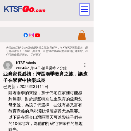
内容由KTSF Go的编辑团队独立策划和创作，与KTSF新闻部无关。部
分内容使用人工智能工具生成。当您通过本网站的链接进行购买时，我
们可能会获得佣金。
了解更多
KTSF Admin
2024年1月24日
讀畢需時 2 分鐘
亞裔家長必讀：灣區雨季教育之旅，讓孩
子在學習中快樂成長
已更新：
2024年3月11日
隨著雨季的來臨，孩子們宅在家裡可能感
到無聊。對於那些特別注重教育的亞裔父
母來說，為孩子們選擇一些既有趣又富有
教育意義的戶外活動場所顯得尤為重要。
以下是在舊金山灣區雨天可以帶孩子們去
的10個地方，為他們打破宅在家裡的無趣
時光。