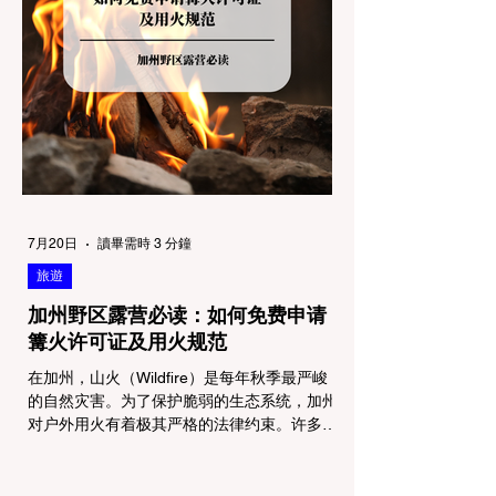
严格程度。我们可以将其视为一条“从严到宽”
的鄙视链： 1. 极其严格：国家公园 (National
Parks) & 州立公园 (State Parks) 政策基调：
优先保护原始生态与野生动物。 实际规定：
在优胜美地、红木国家公园等地，狗狗绝对不
被允许踏上任何未铺装的土路步道 (Dirt
Trails)、草甸
7月20日
讀畢需時 3 分鐘
旅遊
加州野区露营必读：如何免费申请
篝火许可证及用火规范
在加州，山火（Wildfire）是每年秋季最严峻
的自然灾害。为了保护脆弱的生态系统，加州
对户外用火有着极其严格的法律约束。许多户
外爱好者，尤其是刚接触背包徒步
（Backpacking）或分散露营（Dispersed
Camping）的新手，往往会在不知情的情况