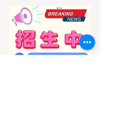
下触犯法律——被巡林员（Park Ranger）开
出高额罚单的原因，有时仅仅是因为他们在野
外用便携式瓦斯炉烧了一壶热水。 在加州的
公共土地上，只要您脱离了成熟的商业或官方
营地，您就必须持有一张合法的 加州篝火许
可证 (California Campfire Permit)。本文将为
您彻底厘清这项规定的适用范围，并提供手把
手的免费申请指南。 一、 核心误区澄清：只
用瓦斯炉做饭，也需要许可证吗？ 这是加州
户外新手最常犯的错误。很多人认为“篝火”指
的是用木柴生起的明火，只要我不捡树枝生
火，就不需要许可证。 法律真相： 根据加州
法律，篝火许可证的管辖范围涵盖了任何形式
的野外火源。如果您在未经开发的野地里使用
以下任何设备，都必须持有该许可证： 传统
的木柴篝火 (Wood fires) 木炭烧烤炉 (C