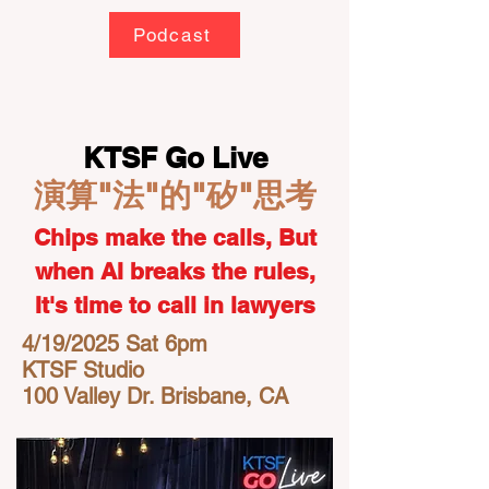
Podcast
KTSF Go Live
演算"法"的"矽"思考
Chips make the calls, But
when AI breaks the rules,
It's time to call in lawyers
4/19/2025 Sat 6pm
KTSF Studio
100 Valley Dr. Brisbane, CA