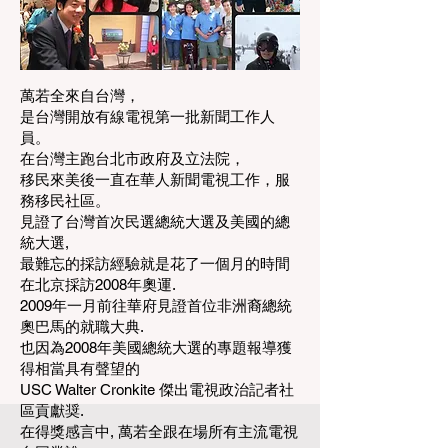
萬若全來自台灣，
是台灣開放有線電視第一批新聞工作人
員。
在台灣主跑台北市政府及立法院，
移民來美後一直在華人新聞電視工作，服
務移民社區。
見證了台灣首次民選總統大選及美國的總
統大選,
最難忘的採訪經驗就是花了一個月的時間
在北京採訪2008年奧運.
2009年一月前往華府見證首位非洲裔總統
奧巴馬的就職大典.
也因為2008年美國總統大選的專題報導獲
得相當具有聲望的
USC Walter Cronkite 傑出電視政治記者社
區貢獻奨.
在得獎感言中, 萬若全跟在場所有主流電視