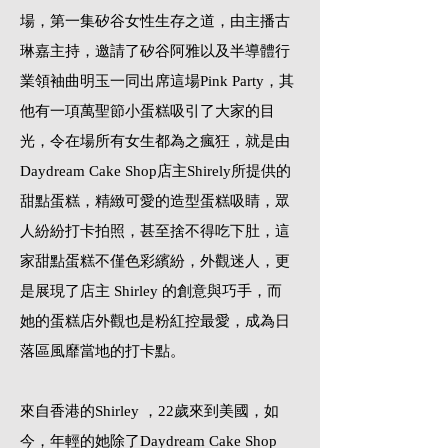
場，第一集矽谷女性生存之道，由主播古
琳嘉主持，邀請了矽谷阿雅以及半導體行
業領袖曲明玉一同出席這場Pink Party，其
他有一項萬聖節
小蛋糕吸引了大家的目
光，令在場所有女生都為之瘋狂，就是由
Daydream Cake Shop店主Shirely所提供的
甜點蛋糕，精緻可愛的造型蛋糕吸睛，眾
人紛紛打卡拍照，甚至捨不得吃下肚，這
家甜點蛋糕不僅色彩繽紛，外觀迷人，更
是展現了店主 Shirley 的創意與巧手，而
她的蛋糕店外觀也是粉紅控最愛，成為日
落區風靡當地的打卡點。
來自香港的Shirley ，22歲來到美國，如
今，年輕的她除了Daydream Cake Shop