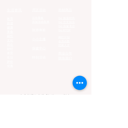
生活资讯
湾区活动
热销商品
活动看板
Go 旅游时尚
教育
添加活动表单
Go 艺文娱乐
旅遊
Go 保健美容
健康
旅游体验
Go KTSF
美食
兩性
网红计划
小小主播
文化
会员点数
居住
招募人才
保健中心
财经
体育
商业合作
生活
特别活动
联络我们
评价
优惠
加入到我们充满乐趣的Email列表:
Email
加入