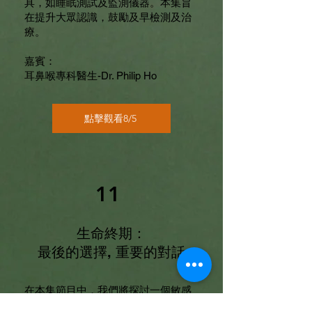
具，如睡眠測試及監測儀器。本集旨
在提升大眾認識，鼓勵及早檢測及治
療。
嘉賓：
耳鼻喉專科醫生-Dr. Philip Ho
點擊觀看8/5
11
生命終期：
最後的選擇, 重要的對話
在本集節目中，我們將探討一個敏感
且具挑戰性的議題——生命終期照