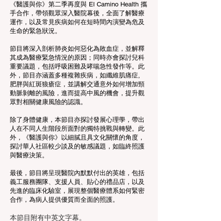
《醫護與你》第二季再度與 El Camino Health 攜
手合作，帶領觀眾深入醫院幕後，全面了解醫療
運作，以及常見疾病如何在短時間內演變為危及
生命的緊急狀況。
節目將深入剖析肺炎如何惡化為敗血症，並解釋
其成為醫療緊急情況的原因；同時亦會探討兒科
重要議題，包括呼吸困難及哮喘急性發作等。此
外，節目亦涵蓋多種複雜疾病，如纖維肌痛症,
肥胖與紅斑狼瘡症，並講解交通意外如何增加頸
動脈剝離的風險，進而提高中風的機會，提升觀
眾對相關健康風險的認識。
除了身體健康，本節目亦探討發展心理學，帶出
人在不同人生階段所面對的獨特挑戰與轉變。此
外，《醫護與你》以細膩且具文化關懷的角度，
探討華人社區較少談及的敏感議題，如臨終照護
與醫療決策。
最後，節目將呈現醫院內默默付出的英雄，包括
義工服務團隊、支援人員、貼心的禮品店，以及
先進的臨床化驗室，展現整個醫療體系如何緊密
合作，為病人提供優質而全面的照護。
本節目附有中英文字幕。