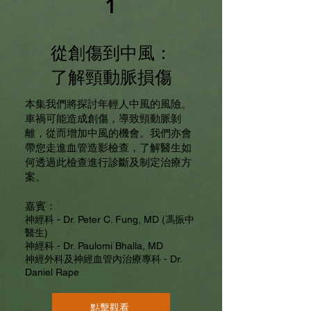
1
從創傷到中風：
了解頸動脈損傷
本集我們將探討年輕人中風的風險。
車禍可能造成創傷，導致頸動脈剝
離，從而增加中風的機會。我們亦會
帶您走進血管造影檢查，了解醫生如
何透過此檢查進行診斷及制定治療方
案。
嘉賓：
神經科 - Dr. Peter C. Fung, MD (馮振中
醫生)
神經科 - Dr. Paulomi Bhalla, MD
神經外科及神經血管內治療專科 - Dr.
Daniel Rape
點擊觀看