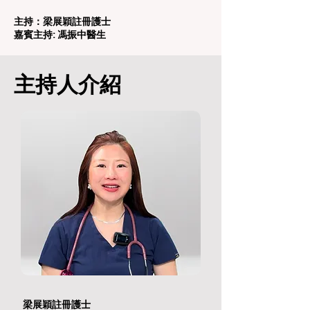
主持：梁展穎註冊護士
嘉賓主持: 馮振中醫生
主持人介紹
梁展穎註冊護士