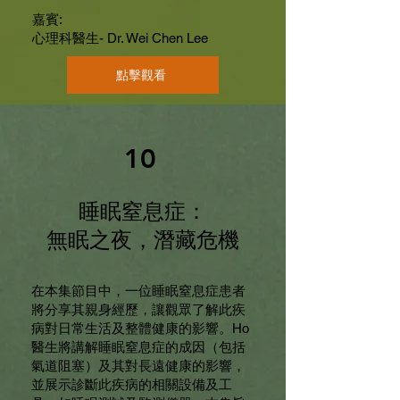
嘉賓:
心理科醫生- Dr. Wei Chen Lee
點擊觀看
10
睡眠窒息症：
無眠之夜，潛藏危機
在本集節目中，一位睡眠窒息症患者
將分享其親身經歷，讓觀眾了解此疾
病對日常生活及整體健康的影響。Ho
醫生將講解睡眠窒息症的成因（包括
氣道阻塞）及其對長遠健康的影響，
並展示診斷此疾病的相關設備及工