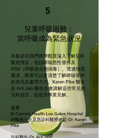
5
兒童呼吸困難：
當呼吸成為緊急狀況
本集節目我們將帶觀眾深入了解兒科
緊急情況，包括哮喘急性發作及
RSV（呼吸道合胞病毒）。透過情境
重演，觀眾可以更清楚了解哮喘發作
的表現及處理方式。Karen Pike 醫生
及 Arti Jain 醫生亦會講解這些常見的
兒科急症，並提供專業見解。
嘉賓：
El Camino Health Los Gatos Hospital
的醫務主任及急診科醫療總監-Dr. Karen
Pike
兒科醫生-Dr. Arti Jain