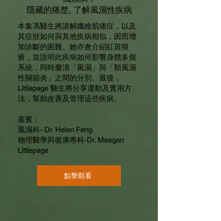
隱藏的痛楚, 了解風濕性疾病
本集馮醫生將講解纖維肌痛症，以及
其症狀如何與其他疾病相似，因而增
加診斷的困難。她亦會介紹紅斑狼
瘡，並說明此疾病如何影響身體多個
系統，同時釐清「風濕」與「類風濕
性關節炎」之間的分別。最後，
Littlepage 醫生將分享運動及實用方
法，幫助改善及管理這些疾病。
嘉賓：
風濕科- Dr. Helen Feng
物理醫學與復康專科-Dr. Meagan
Littlepage
點擊觀看