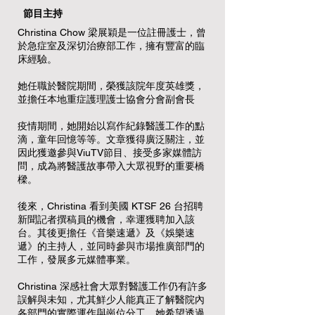
節目主持
Christina Chow 梁展穎是一位註冊護士，曾
於急症室及深切治療部工作，擁有豐富的臨
床經驗。
她任職於醫院期間，榮獲該院年度英雄獎，
並擔任本地重症護理護士協會分會副會長
疫情期間，她開始以寫作紀錄醫護工作的點
滴，童年回憶等等。文章獲得廣泛關注，並
因此獲邀參與ViuTV節目、接受多家媒體訪
問，成為將醫護故事帶入大眾視野的重要橋
樑。
後來，Christina 看到美國 KTSF 26 台招聘
新聞記者撰稿員的機會，幸運獲聘加入該
台。其後更擔任《音樂速遞》及《娛樂速
遞》的主持人，並同時參與市場推廣部門的
工作，發展多元媒體事業。
Christina 深感社會大眾對醫護工作仍有許多
誤解與未知，尤其鮮少人能真正了解醫院內
各部門的實際運作與崗位分工。她希望透過