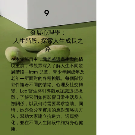
9
發展心理學：
人生階段, 探索人生成長之
路
在本集節目中，我們將透過生動的情
境重演，帶觀眾深入了解人生不同發
展階段—from 兒童、青少年到成年及
老年—所面對的各種挑戰。每個階段
都伴隨著不同的情緒、心理及社交轉
變。Lee 醫生將引導觀眾認識這些挑
戰，了解它們如何影響日常生活及人
際關係，以及何時需要尋求協助。同
時，她亦會分享實用的應對策略與方
法，幫助大家建立抗逆力、適應變
化，並在不同人生階段中維持身心健
康。