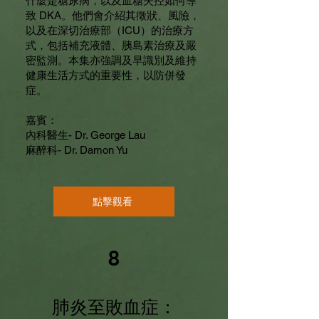
什麼是糖尿病，以及血糖失控如何導
致 DKA。他們會介紹其徵狀、風險，
以及在深切治療部（ICU）的治療方
式，包括補充液體、胰島素治療及嚴
密監測。本集亦強調及早識別及維持
健康生活方式的重要性，以防併發
症。
嘉賓：
內科醫生- Dr. George Lau
麻醉科- Dr. Damon Yu
點擊觀看
8
肺炎至敗血症：