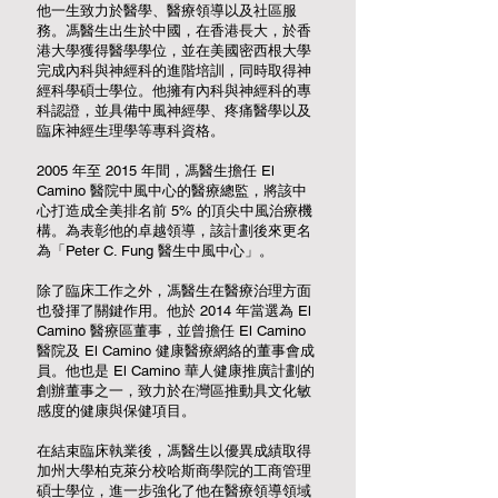
他一生致力於醫學、醫療領導以及社區服
務。馮醫生出生於中國，在香港長大，於香
港大學獲得醫學學位，並在美國密西根大學
完成內科與神經科的進階培訓，同時取得神
經科學碩士學位。他擁有內科與神經科的專
科認證，並具備中風神經學、疼痛醫學以及
臨床神經生理學等專科資格。
2005 年至 2015 年間，馮醫生擔任 El
Camino 醫院中風中心的醫療總監，將該中
心打造成全美排名前 5% 的頂尖中風治療機
構。為表彰他的卓越領導，該計劃後來更名
為「Peter C. Fung 醫生中風中心」。
除了臨床工作之外，馮醫生在醫療治理方面
也發揮了關鍵作用。他於 2014 年當選為 El
Camino 醫療區董事，並曾擔任 El Camino
醫院及 El Camino 健康醫療網絡的董事會成
員。他也是 El Camino 華人健康推廣計劃的
創辦董事之一，致力於在灣區推動具文化敏
感度的健康與保健項目。
在結束臨床執業後，馮醫生以優異成績取得
加州大學柏克萊分校哈斯商學院的工商管理
碩士學位，進一步強化了他在醫療領導領域