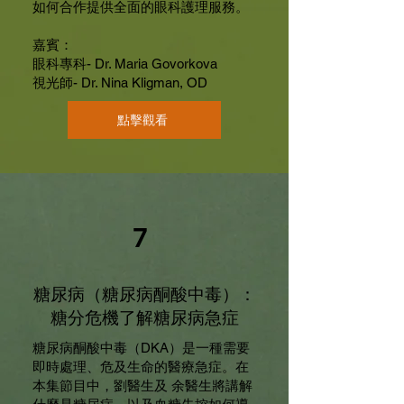
如何合作提供全面的眼科護理服務。
嘉賓：
眼科專科- Dr. Maria Govorkova
視光師- Dr. Nina Kligman, OD
點擊觀看
7
糖尿病（糖尿病酮酸中毒）：
糖分危機了解糖尿病急症
糖尿病酮酸中毒（DKA）是一種需要
即時處理、危及生命的醫療急症。在
本集節目中，劉醫生及 余醫生將講解