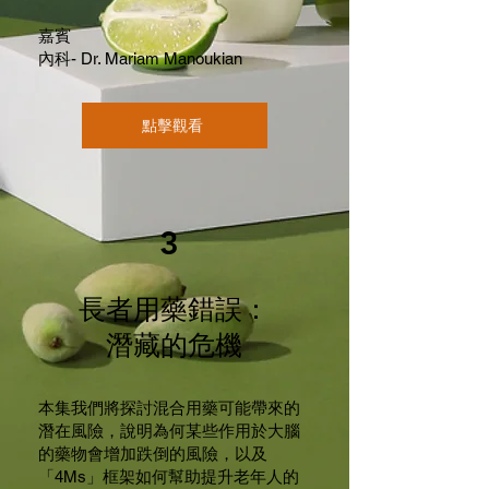
嘉賓
內科- Dr. Mariam Manoukian
點擊觀看
3
長者用藥錯誤：
潛藏的危機
本集我們將探討混合用藥可能帶來的
潛在風險，說明為何某些作用於大腦
的藥物會增加跌倒的風險，以及
「4Ms」框架如何幫助提升老年人的