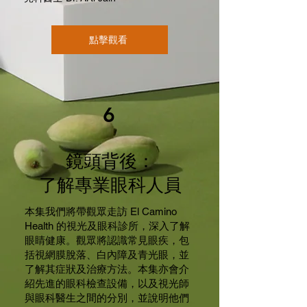
點擊觀看
6
鏡頭背後：
了解專業眼科人員
本集我們將帶觀眾走訪 El Camino
Health 的視光及眼科診所，深入了解
眼睛健康。觀眾將認識常見眼疾，包
括視網膜脫落、白內障及青光眼，並
了解其症狀及治療方法。本集亦會介
紹先進的眼科檢查設備，以及視光師
與眼科醫生之間的分別，並說明他們