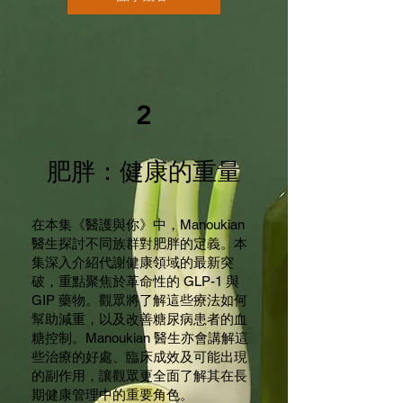
2
肥胖：健康的重量
在本集《醫護與你》中，Manoukian
醫生探討不同族群對肥胖的定義。本
集深入介紹代謝健康領域的最新突
破，重點聚焦於革命性的 GLP-1 與
GIP 藥物。觀眾將了解這些療法如何
幫助減重，以及改善糖尿病患者的血
糖控制。Manoukian 醫生亦會講解這
些治療的好處、臨床成效及可能出現
的副作用，讓觀眾更全面了解其在長
期健康管理中的重要角色。