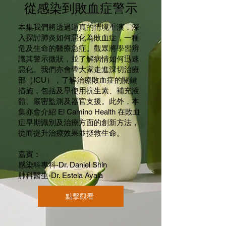
從感染到敗血症警示
本集我們將透過逼真的情境重演，深
入探討肺炎如何惡化為敗血症，一種
危及生命的醫療急症。觀眾將學習辨
識其警示徵狀，並了解病情如何迅速
惡化。我們亦會帶大家走進深切治療
部（ICU），了解治療敗血症的關鍵
措施，包括及早使用抗生素、補充液
體、嚴密監測及器官支援。此外，本
集亦會介紹 El Camino Health 在敗血
症早期識別及治療方面的創新方法，
從而提升治療效果並拯救生命。
嘉賓：
感染科專科-Dr. Daniel Shin
肺科醫生-Dr. Estela Ayala
點擊觀看