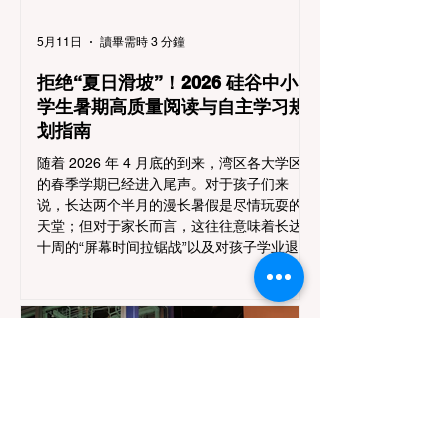
5月11日
讀畢需時 3 分鐘
拒绝“夏日滑坡”！2026 硅谷中小
学生暑期高质量阅读与自主学习规
划指南
随着 2026 年 4 月底的到来，湾区各大学区
的春季学期已经进入尾声。对于孩子们来
说，长达两个半月的漫长暑假是尽情玩耍的
天堂；但对于家长而言，这往往意味着长达
十周的“屏幕时间拉锯战”以及对孩子学业退步
的深深焦虑。 在教育界，有一个著名的现象
叫做“夏日滑坡 (Summer Slide)”——如果缺
乏持续的智力刺激，中小学生在暑假期间通
常会丧失相当于两到三个月的数学计算能力
与阅读理解能力。在竞争激烈的硅谷，许多
家长试图用昂贵的超前补习班来填满孩子的
假期，但这往往会引发孩子的厌学情绪。 真
正的解法，不是把暑假变成“第三个学期”，而
是通过巧妙的资源利用与习惯养成，在无形