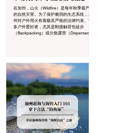
在加州，山火（Wildfire）是每年秋季最严峻
的自然灾害。为了保护脆弱的生态系统，加
州对户外用火有着极其严格的法律约束。许
多户外爱好者，尤其是刚接触背包徒步
（Backpacking）或分散露营（Dispersed
Camping）的新手，往往会在不知情的情况
下触犯法律——被巡林员（Park Ranger）开
出高额罚单的原因，有时仅仅是因为他们在
野外用便携式瓦斯炉烧了一壶热水。 在加州
的公共土地上，只要您脱离了成熟的商业或
官方营地，您就必须持有一张合法的 加州篝
火许可证 (California Campfire Permit)。本文
将为您彻底厘清这项规定的适用范围，并提
供手把手的免费申请指南。 一、 核心误区澄
清：只用瓦斯炉做饭，也需要许可证吗？ 这
是加州户外新手最常犯的错误。很多人认为
“篝火”指的是用木柴生起的明火，只要我不捡
树枝生火，就不需要许可证。 法律真相： 根
据加州法律，篝火许可证的管辖范围涵盖了
任何形式的野外火源。如果您在未经开发的
野地里使用以下任何设备，都必须持有该许