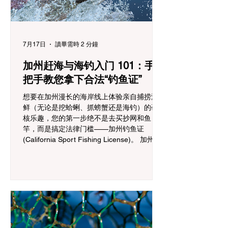
可证： 传统的木柴篝火 (Wood fires) 木炭烧
烤炉 (C
7月17日
讀畢需時 2 分鐘
加州赶海与海钓入门 101：手
把手教您拿下合法“钓鱼证”
想要在加州漫长的海岸线上体验亲自捕捞海
鲜（无论是挖蛤蜊、抓螃蟹还是海钓）的硬
核乐趣，您的第一步绝不是去买抄网和鱼
竿，而是搞定法律门槛——加州钓鱼证
(California Sport Fishing License)。 加州鱼
类和野生动物管理局 (CDFW) 的执法极其严
格。在海滩上无证捕捞或违规采捕，不仅会
被没收渔获和作案工具，还会面临动辄数百
甚至上千美元的高额罚单。 其实，申请钓鱼
证的流程并不复杂。作为新手，您只需跟着
以下步骤操作，就能合法开启加州海岸的“海
鲜自由”之旅。 手把手购钓鱼证指南 1.注册
GO ID（创建个人档案）:准备好您的驾照或