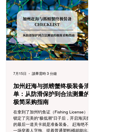
护照信息. 首先，登录 CDFW 官方执照销售
网站。作为新用户，您需要点击“Register”创
建一个个人档案（Customer Profile）。系统
会要求您输入姓名、出生日期以及证件号码
（通常使用加州驾照）。完成注册后，您将
获得一个终身唯一的 GO ID 数字。这个号码
以后将伴随您的每一次执照购买。 2.选择执
照类型 (License Type):推荐购买 365 天年度
执照....
7月15日
讀畢需時 3 分鐘
加州赶海与抓螃蟹终极装备清
单：从防滑保护到合法测量的
极简采购指南
在拿到了加州钓鱼证（Fishing License）并
锁定了完美的“极低潮”日子后，开启海滨探索
的最后一道关卡就是准备装备。 赶海绝不是
一场穿着人字拖、提着普通塑料桶就能出发