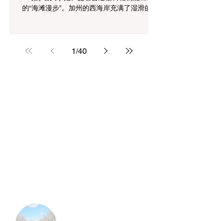
的“海滩漫步”。加州的西海岸充满了湿滑的巨
石、极其锋利的藤壶（Barnacles）、以及冰
冷刺骨的太平洋海水。更重要的是，加州对
渔获的尺寸和数量有极度严苛的法律限制，
带错工具或量错尺寸可能会让您面临高额罚
1
/
40
款。 想要安全、合法抓螃蟹且满载而归，请
直接对照以下这份硬核装备清单
（Checklist）进行网购或去户外店采购。
一、 穿搭与个人安全防护 海边礁石区极其湿
滑且边缘如刀刃般锋利，足部和双手的防护
是安全的前提。 厚底橡胶涉水鞋 (Neoprene
Water Shoes / Booties)： 绝对禁止穿拖鞋、
凉鞋或洞洞鞋！ 必须购买带有深厚橡胶防滑
纹路、且鞋面能紧密包裹脚踝的氯丁橡胶涉
水鞋。它不仅能防止您在长满海藻的石头上
滑倒，还能抵御冰冷的海水。 防切割工作手
套 (Cut-Resistant Gloves)： 当您在礁石缝隙
中摸索螃蟹、或者试图从石头上撬下青口贝
（Muss