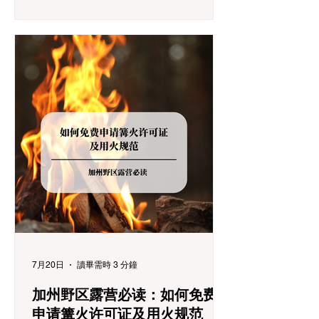
仅可能面临高额罚单或被公路巡警（CHP）
劝返，更可能在冰雪路面上引发严重的安全
事故。本文将为您系统解析加州的防滑链政
策，帮助您明确自己的车型在不同路况下的
具体要求，并为出行做好充足准备。 一、 核
心概念：看懂加州 R1, R2, R3 管制级别 当恶
劣天气来袭，加州交通局会在公路上启动防
滑链管制，并通过电子路牌指示当前的管制
级别。加州采用三个递进的级别（R1至R3）
来规范通行车辆： R1 管制 (Requirement 1)
规定内容： 所有车辆必须安装防滑链。 豁免
条件： 乘用车（Passenger Vehicles）、轻
型卡车（Light Trucks）只要配备了雪地轮胎
（Snow Tires），即可免装防滑链
7月20日
讀畢需時 3 分鐘
加州野区露营必读：如何免费
申请篝火许可证及用火规范