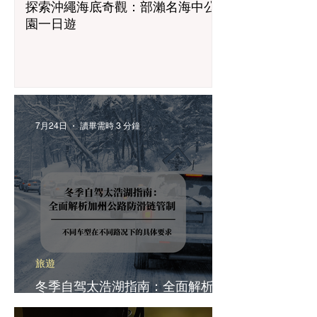
探索沖繩海底奇觀：部瀨名海中公
帶寶寶搭飛機不煩
園一日遊
Room 商務艙
7月24日
讀畢需時 3 分鐘
旅遊
冬季自驾太浩湖指南：全面解析加
州公路防滑链管制