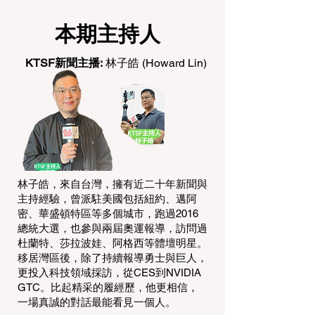
本期主持人
KTSF新聞主播:
林子皓 (Howard Lin)
林子皓，來自台灣，擁有近二十年新聞與
主持經驗，曾派駐美國包括紐約、邁阿
密、華盛頓特區等多個城市，跑過2016
總統大選，也參與兩屆奧運報導，訪問過
杜蘭特、莎拉波娃、阿格西等體壇明星。
移居灣區後，除了持續報導勇士與巨人，
更投入科技領域採訪，從CES到NVIDIA
GTC。比起精采的履經歷，他更相信，
一場真誠的對話最能看見一個人。