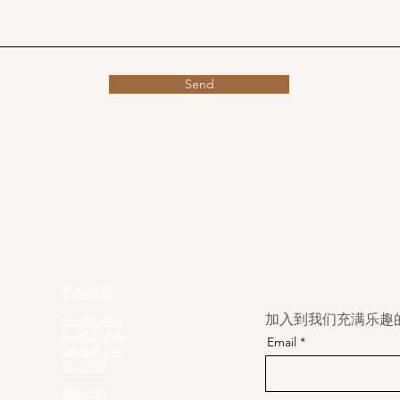
Send
热销商品
加入到我们充满乐趣的E
Go 旅游时尚
Go 艺文娱乐
Email
Go 保健美容
Go KTSF
网红计划