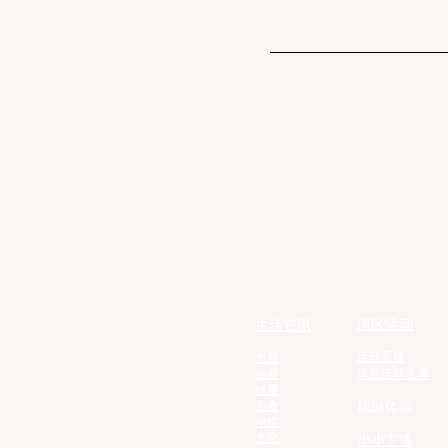
湾区活动
生活资讯
活动看板
教育
旅遊
添加活动表单
健康
旅游体验
美食
兩性
文化
小小主播