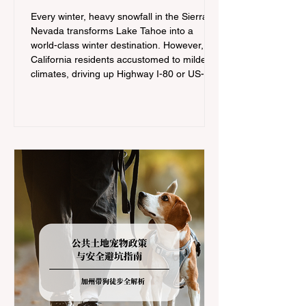
Controls
Every winter, heavy snowfall in the Sierra
Nevada transforms Lake Tahoe into a
world-class winter destination. However, for
California residents accustomed to milder
climates, driving up Highway I-80 or US-50
during the winter months presents a
significant logistical challenge: navigating
the strict Chain Controls enforced by the
California Department of Transportation
(Caltrans). Misunderstanding these
regulations can lead to hefty fines, being
turned around by the Californi