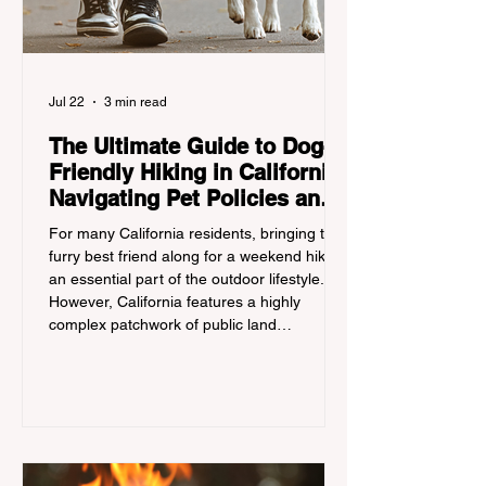
Jul 22
3 min read
The Ultimate Guide to Dog-
Friendly Hiking in California:
Navigating Pet Policies and
Trail Hazards
For many California residents, bringing their
furry best friend along for a weekend hike is
an essential part of the outdoor lifestyle.
However, California features a highly
complex patchwork of public land
jurisdictions. Driving several hours to
destinations like Yosemite or Big Basin
Redwoods State Park, only to be greeted at
the trailhead by a massive "No Dogs on
Trail" sign, can completely ruin a weekend
getaway. To avoid being turned away, you
must thoroughly understand