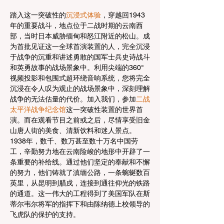
踏入这一突破性的
沉浸式体验
，穿越回1943
年的重要战斗，地点位于二战时期的云南西
部，当时日本威胁缅甸和怒江附近的松山。成
为首批见证这一全球首演装置的人，完全沉浸
于战争的沉重和讲述勇敢的国军士兵史诗战斗
和英勇故事的战场景象中。利用尖端的360°
视频投影和包围式超环绕音响系统，您将完全
沉浸在令人叹为观止的战场景象中，深刻理解
战争的无法估量的代价。加入我们，参加
二战
太平洋战争纪念馆
这一突破性装置的世界首
演。而在观看节目之前或之后，尽情享受旧金
山唐人街的美食、清新饮料和迷人景点。
1938年，数千、数万甚至数十万名中国劳
工，辛勤努力地在云南险峻的地形中开辟了一
条重要的补给线。通过他们坚定的奉献和不懈
的努力，他们铸就了滇缅公路，一条蜿蜒数百
英里，从昆明到腊戍，连接到通往仰光的铁路
的通道。这一伟大的工程得到了美国军队在斯
蒂尔韦尔将军的指挥下和由陈纳德上校领导的
飞虎队的保护的支持。