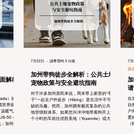
7月22日
讀畢需時 3 分鐘
7月
旅
加州带狗徒步全解析：公共土地
面解析
加
宠物政策与安全避坑指南
请
对于许多加州居民来说，周末带上家里的“毛孩
vada）的降
在
子”一起去户外徒步（Hiking）是生活中不可或
变成世界级的
自
缺的乐趣。然而，加州拥有极其复杂的公共土
了温暖气候
户
地管辖权体系。如果您兴冲冲地带着狗开上几
S-50 公
爱
个小时的车前往优胜美地（Yosemite）或大盆
战：加州交
（B
地红木州立公园（Big Basin Redwoods），到
Chain
C
了步道口才绝望地看到一块大大的 "No Dogs