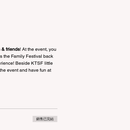
 & friends
! At the event, you 
s the Family Festival back 
rience! Beside KTSF little 
 the event and have fun at 
銷售已完結