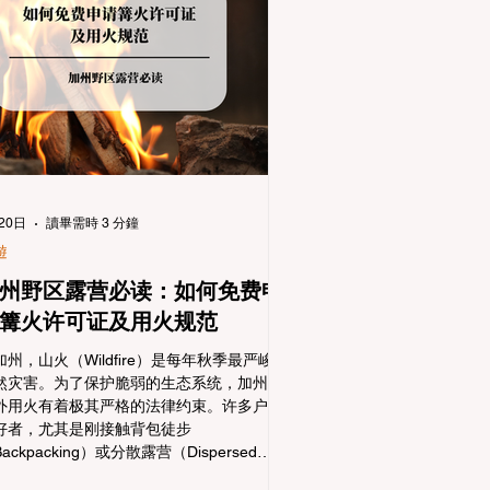
20日
讀畢需時 3 分鐘
遊
州野区露营必读：如何免费申
篝火许可证及用火规范
加州，山火（Wildfire）是每年秋季最严峻的
然灾害。为了保护脆弱的生态系统，加州对
外用火有着极其严格的法律约束。许多户外
好者，尤其是刚接触背包徒步
ackpacking）或分散露营（Dispersed
amping）的新手，往往会在不知情的情况下