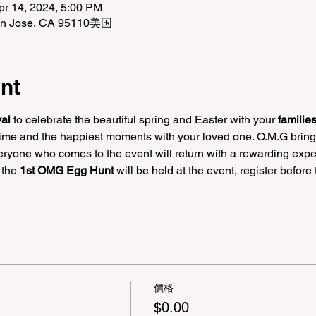
pr 14, 2024, 5:00 PM
San Jose, CA 95110美国
nt
al
 to celebrate the beautiful spring and Easter with your 
families
 time and the happiest moments with your loved one. O.M.G bring
eryone who comes to the event will return with a rewarding expe
 the 
1st OMG Egg Hunt
 will be held at the event, register before
價格
$0.00