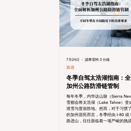
7月24日
讀畢需時 3 分鐘
旅遊
冬季自驾太浩湖指南：全
加州公路防滑链管制
每年冬季，内华达山脉（Sierra Ne
雪都会将太浩湖（Lake Tahoe）
滑雪与度假胜地。然而，对于习惯
的加州居民而言，冬季经由 I-80 或 U
路进山，往往面临着一项严峻的挑
通局 (Caltrans) 严格的防滑链管制 (