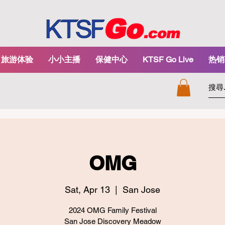
旅游体验
小小主播
保健中心
KTSF Go Live
热销
OMG
Sat, Apr 13
  |  
San Jose
2024 OMG Family Festival
San Jose Discovery Meadow