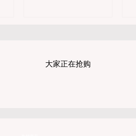
仅可能面临高
触
on Trail"（步道严禁犬只） 的指示牌，这无疑
，更可能在
额
会彻底毁掉整个周末。 为了避免“带狗碰壁”，
本文将为您
便
您必须在出发前清楚地了解不同公共土地系统
您明确自己
地
对宠物政策，掌握实用的路线筛选工具，并警
并为出行做
您
惕加州特有的野外环境隐患。 一、 破除宠物政
州 R1,
(C
策管辖权迷雾：狗狗到底能去哪里？ 加州的户
，加州交通局
厘
外区域由不同的政府机构管理，其核心保护目
过电子路牌
费
标决定了宠物政策的严格程度。我们可以将其
个递进的级
做
视为一条“从严到宽”的鄙视链： 1. 极其严格：
1 管制
常
国家公园 (National Parks) & 州立公园 (State
大家正在抢购
所有车辆必须安
起
Parks) 政策基调： 优先保护原始生态与野生动
enger
可
物。 实际规定： 在优胜美地、红木国家公园等
cks）只要配
的
地，狗狗绝对不被允许踏上任何未铺装的土路
即可免装防滑
您
步道 (Dirt Trails)、草甸
必
fi