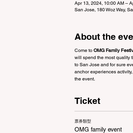
Apr 13, 2024, 10:00 AM – A
San Jose, 180 Woz Way, 
About the eve
Come to 
OMG Family Festiv
will spend the most quality
to San Jose and for sure ev
anchor experiences activity,
the event.
Ticket
票券類型
OMG family event