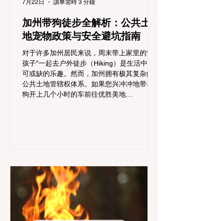
7月22日
讀畢需時 3 分鐘
加州带狗徒步全解析：公共土
地宠物政策与安全避坑指南
对于许多加州居民来说，周末带上家里的“毛
孩子”一起去户外徒步（Hiking）是生活中不
可或缺的乐趣。然而，加州拥有极其复杂的
公共土地管辖权体系。如果您兴冲冲地带着
狗开上几个小时的车前往优胜美地
（Yosemite）或大盆地红木州立公园（Big
Basin Redwoods），到了步道口才绝望地看
到一块大大的 "No Dogs on Trail"（步道严禁
犬只） 的指示牌，这无疑会彻底毁掉整个周
末。 为了避免“带狗碰壁”，您必须在出发前
清楚地了解不同公共土地系统对宠物政策，
掌握实用的路线筛选工具，并警惕加州特有
的野外环境隐患。 一、 破除宠物政策管辖权
迷雾：狗狗到底能去哪里？ 加州的户外区域
由不同的政府机构管理，其核心保护目标决
定了宠物政策的严格程度。我们可以将其视
为一条“从严到宽”的鄙视链： 1. 极其严格：