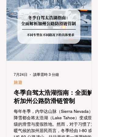
7月24日
讀畢需時 3 分鐘
旅遊
冬季自驾太浩湖指南：全面解
析加州公路防滑链管制
每年冬季，内华达山脉（Sierra Nevada）的
降雪都会将太浩湖（Lake Tahoe）变成世界
级的滑雪与度假胜地。然而，对于习惯了温
暖气候的加州居民而言，冬季经由 I-80 或