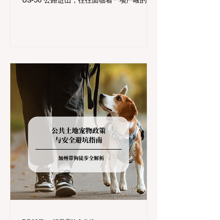
US-50 公路进山，往往面临着一项严峻的挑
战：加州交通局 (Caltrans) 严格的防滑链管
制 (Chain Controls)。 不了解这些规定，不
仅可能面临高额罚单或被公路巡警（CHP）
劝返，更可能在冰雪路面上引发严重的安全
事故。本文将为您系统解析加州的防滑链政
策，帮助您明确自己的车型在不同路况下的
具体要求，并为出行做好充足准备。 一、 核
心概念：看懂加州 R1, R2, R3 管制级别 当恶
劣天气来袭，加州交通局会在公路上启动防
滑链管制，并通过电子路牌指示当前的管制
级别。加州采用三个递进的级别（R1至R3）
来规范通行车辆： R1 管制 (Requirement 1)
规定内容： 所有车辆必须安装防滑链。 豁免
条件： 乘用车（Passenger Vehicles）、轻
型卡车（Light Trucks）只要配备了雪地轮胎
（Snow Tires），即可免装防滑链