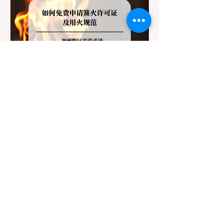
国家公园 (National Parks) & 州立公园 (State
Parks) 政策基调： 优先保护原始生态与野生
动物。 实际规定： 在优胜美地、红木国家公
园等地，狗狗绝对不被允许踏上任何未铺装
的土路步道 (Dirt Trails)、草甸
7月20日
讀畢需時 3 分鐘
旅遊
加州野区露营必读：如何免费
申请篝火许可证及用火规范
在加州，山火（Wildfire）是每年秋季最严峻
的自然灾害。为了保护脆弱的生态系统，加
州对户外用火有着极其严格的法律约束。许
多户外爱好者，尤其是刚接触背包徒步
（Backpacking）或分散露营（Dispersed
Camping）的新手，往往会在不知情的情况