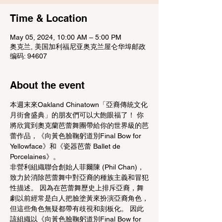
Time & Location
May 05, 2024, 10:00 AM – 5:00 PM
奥克兰, 美国加利福尼亚奥克兰屋仑华埠邮政
编码: 94607
About the event
本週末來Oakland Chinatown「亞裔傳統文化
月街會盛典」的朋友們可以大飽眼福了！ 你
將欣賞到奧克蘭芭蕾舞團帶給你的世界級的芭
蕾作品，《向黃色臉鞠躬道別Final Bow for 
Yellowface》和《瓷器芭蕾 Ballet de 
Porcelaines》。
非營利組織聯合創始人菲爾陳 (Phil Chan)，
致力於消除芭蕾舞中對亞裔的種族主義和冒犯
性描述。 因為在芭蕾舞歷史上排斥亞裔，舞
劇以前經常是白人把臉塗黃來扮演亞裔角色，
但這些角色無疑都帶有歧視和刻板化。 因此
該組織以《向黃色臉鞠躬道別Final Bow for 