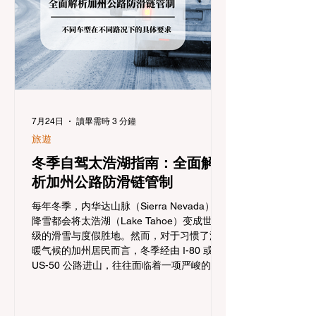
7月24日
讀畢需時 3 分鐘
旅遊
冬季自驾太浩湖指南：全面解
析加州公路防滑链管制
每年冬季，内华达山脉（Sierra Nevada）的
降雪都会将太浩湖（Lake Tahoe）变成世界
级的滑雪与度假胜地。然而，对于习惯了温
暖气候的加州居民而言，冬季经由 I-80 或
US-50 公路进山，往往面临着一项严峻的挑
战：加州交通局 (Caltrans) 严格的防滑链管
制 (Chain Controls)。 不了解这些规定，不
仅可能面临高额罚单或被公路巡警（CHP）