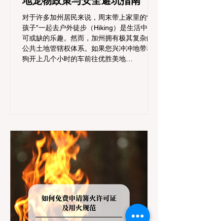
地宠物政策与安全避坑指南
对于许多加州居民来说，周末带上家里的“毛
孩子”一起去户外徒步（Hiking）是生活中不
可或缺的乐趣。然而，加州拥有极其复杂的
公共土地管辖权体系。如果您兴冲冲地带着
狗开上几个小时的车前往优胜美地
（Yosemite）或大盆地红木州立公园（Big
Basin Redwoods），到了步道口才绝望地看
到一块大大的 "No Dogs on Trail"（步道严禁
犬只） 的指示牌，这无疑会彻底毁掉整个周
末。 为了避免“带狗碰壁”，您必须在出发前
清楚地了解不同公共土地系统对宠物政策，
掌握实用的路线筛选工具，并警惕加州特有
的野外环境隐患。 一、 破除宠物政策管辖权
迷雾：狗狗到底能去哪里？ 加州的户外区域
由不同的政府机构管理，其核心保护目标决
定了宠物政策的严格程度。我们可以将其视
为一条“从严到宽”的鄙视链： 1. 极其严格：
国家公园 (National Parks) & 州立公园 (State
Parks) 政策基调： 优先保护原始生态与野生
动物。 实际规定： 在优胜美地、红木国家公