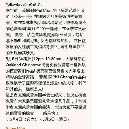
Yellowface》來命名。
兩年前，菲爾·陳Phil Chan的《瓷器芭蕾》又
名《茶壺王子》在紐約大都會藝術博物館首
演，並在普林斯頓大學場場爆滿，曾作為奧克
蘭芭蕾舞團“舞月節” 的一部分，在春季首次表
演。 隨後，該芭蕾舞劇開始歐洲巡演，包括
那不勒斯和威尼斯, 反應都非常熱烈。 在日益
發展的反種族主義倡議背景下, 這部舞劇作品
的出現極其珍貴。
5月5日(本週日)12pm-12:30pm，大家有幸在
Oakland Chinatown街會免費觀賞這一世界級
的芭蕾舞劇作品! 奧克蘭芭蕾舞團向大家送上
精彩的金獎舞蹈， 菲爾·陳Phil Chan的作品向
觀眾展示了亞裔不僅僅是漫畫中的人物，我們
和其他人一樣都是人!
這是奧克蘭芭蕾舞團半個世紀來，首次在街會
免費向大家展示亞裔芭蕾舞優秀作品，非常感
謝奧克蘭芭蕾舞團的義演，也請大家不要錯過
這個寶貴的機會！ 一睹為快！
：5月4日（週六） - 5月5日（週日）
Show More