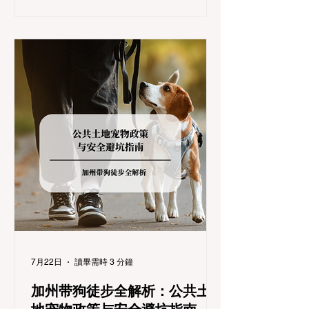
劝返，更可能在冰雪路面上引发严重的安全
事故。本文将为您系统解析加州的防滑链政
策，帮助您明确自己的车型在不同路况下的
具体要求，并为出行做好充足准备。 一、 核
心概念：看懂加州 R1, R2, R3 管制级别 当恶
劣天气来袭，加州交通局会在公路上启动防
滑链管制，并通过电子路牌指示当前的管制
级别。加州采用三个递进的级别（R1至R3）
来规范通行车辆： R1 管制 (Requirement 1)
规定内容： 所有车辆必须安装防滑链。 豁免
条件： 乘用车（Passenger Vehicles）、轻
型卡车（Light Trucks）只要配备了雪地轮胎
（Snow Tires），即可免装防滑链
7月22日
讀畢需時 3 分鐘
加州带狗徒步全解析：公共土