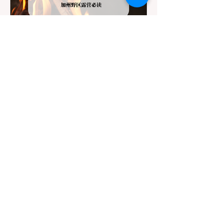
园等地，狗狗绝对不被允许踏上任何未铺装
的土路步道 (Dirt Trails)、草甸
7月20日
讀畢需時 3 分鐘
旅遊
加州野区露营必读：如何免费
申请篝火许可证及用火规范
在加州，山火（Wildfire）是每年秋季最严峻
的自然灾害。为了保护脆弱的生态系统，加
州对户外用火有着极其严格的法律约束。许
多户外爱好者，尤其是刚接触背包徒步
（Backpacking）或分散露营（Dispersed
Camping）的新手，往往会在不知情的情况
下触犯法律——被巡林员（Park Ranger）开
出高额罚单的原因，有时仅仅是因为他们在
野外用便携式瓦斯炉烧了一壶热水。 在加州