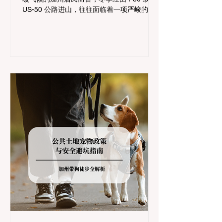
US-50 公路进山，往往面临着一项严峻的挑
战：加州交通局 (Caltrans) 严格的防滑链管
制 (Chain Controls)。 不了解这些规定，不
仅可能面临高额罚单或被公路巡警（CHP）
劝返，更可能在冰雪路面上引发严重的安全
事故。本文将为您系统解析加州的防滑链政
策，帮助您明确自己的车型在不同路况下的
具体要求，并为出行做好充足准备。 一、 核
心概念：看懂加州 R1, R2, R3 管制级别 当恶
劣天气来袭，加州交通局会在公路上启动防
滑链管制，并通过电子路牌指示当前的管制
级别。加州采用三个递进的级别（R1至R3）
来规范通行车辆： R1 管制 (Requirement 1)
规定内容： 所有车辆必须安装防滑链。 豁免
条件： 乘用车（Passenger Vehicles）、轻
型卡车（Light Trucks）只要配备了雪地轮胎
（Snow Tires），即可免装防滑链