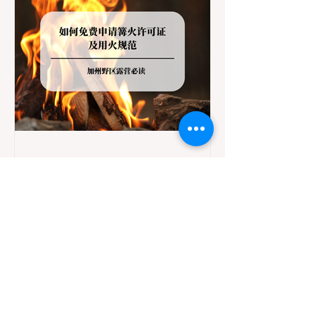
为一条“从严到宽”的鄙视链： 1. 极其严格：
国家公园 (National Parks) & 州立公园 (State
Parks) 政策基调： 优先保护原始生态与野生
动物。 实际规定： 在优胜美地、红木国家公
园等地，狗狗绝对不被允许踏上任何未铺装
的土路步道 (Dirt Trails)、草甸
7月20日
讀畢需時 3 分鐘
旅遊
加州野区露营必读：如何免费
申请篝火许可证及用火规范
在加州，山火（Wildfire）是每年秋季最严峻
的自然灾害。为了保护脆弱的生态系统，加
州对户外用火有着极其严格的法律约束。许
多户外爱好者，尤其是刚接触背包徒步
（Backpacking）或分散露营（Dispersed