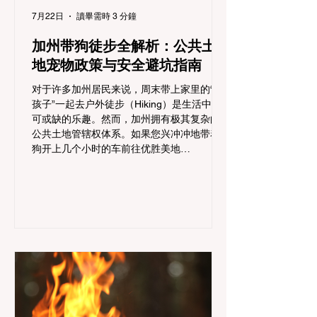
7月22日
讀畢需時 3 分鐘
加州带狗徒步全解析：公共土
地宠物政策与安全避坑指南
对于许多加州居民来说，周末带上家里的“毛
孩子”一起去户外徒步（Hiking）是生活中不
可或缺的乐趣。然而，加州拥有极其复杂的
公共土地管辖权体系。如果您兴冲冲地带着
狗开上几个小时的车前往优胜美地
（Yosemite）或大盆地红木州立公园（Big
Basin Redwoods），到了步道口才绝望地看
到一块大大的 "No Dogs on Trail"（步道严禁
犬只） 的指示牌，这无疑会彻底毁掉整个周
末。 为了避免“带狗碰壁”，您必须在出发前
清楚地了解不同公共土地系统对宠物政策，
掌握实用的路线筛选工具，并警惕加州特有
的野外环境隐患。 一、 破除宠物政策管辖权
迷雾：狗狗到底能去哪里？ 加州的户外区域
由不同的政府机构管理，其核心保护目标决
定了宠物政策的严格程度。我们可以将其视