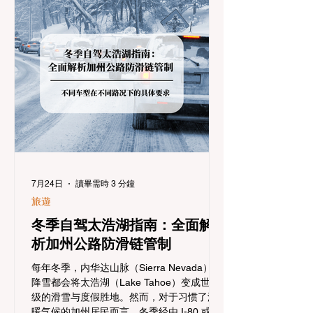
7月24日
讀畢需時 3 分鐘
旅遊
冬季自驾太浩湖指南：全面解
析加州公路防滑链管制
每年冬季，内华达山脉（Sierra Nevada）的
降雪都会将太浩湖（Lake Tahoe）变成世界
级的滑雪与度假胜地。然而，对于习惯了温
暖气候的加州居民而言，冬季经由 I-80 或