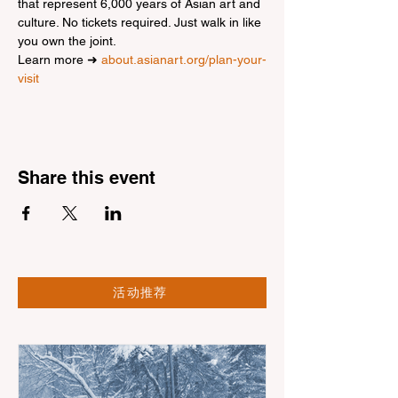
that represent 6,000 years of Asian art and 
culture. No tickets required. Just walk in like 
you own the joint.
Learn more ➜ 
about.asianart.org/plan-your-
visit
Share this event
活动推荐