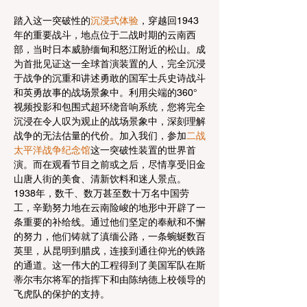
踏入这一突破性的
沉浸式体验
，穿越回1943
年的重要战斗，地点位于二战时期的云南西
部，当时日本威胁缅甸和怒江附近的松山。成
为首批见证这一全球首演装置的人，完全沉浸
于战争的沉重和讲述勇敢的国军士兵史诗战斗
和英勇故事的战场景象中。利用尖端的360°
视频投影和包围式超环绕音响系统，您将完全
沉浸在令人叹为观止的战场景象中，深刻理解
战争的无法估量的代价。加入我们，参加
二战
太平洋战争纪念馆
这一突破性装置的世界首
演。而在观看节目之前或之后，尽情享受旧金
山唐人街的美食、清新饮料和迷人景点。
1938年，数千、数万甚至数十万名中国劳
工，辛勤努力地在云南险峻的地形中开辟了一
条重要的补给线。通过他们坚定的奉献和不懈
的努力，他们铸就了滇缅公路，一条蜿蜒数百
英里，从昆明到腊戍，连接到通往仰光的铁路
的通道。这一伟大的工程得到了美国军队在斯
蒂尔韦尔将军的指挥下和由陈纳德上校领导的
飞虎队的保护的支持。