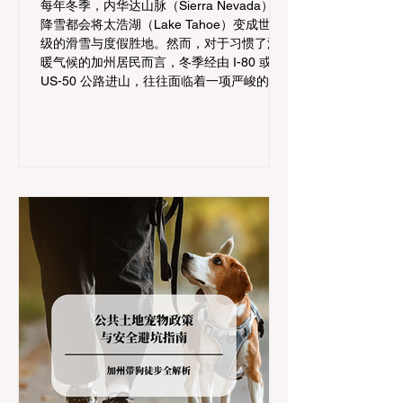
每年冬季，内华达山脉（Sierra Nevada）的
降雪都会将太浩湖（Lake Tahoe）变成世界
级的滑雪与度假胜地。然而，对于习惯了温
暖气候的加州居民而言，冬季经由 I-80 或
US-50 公路进山，往往面临着一项严峻的挑
战：加州交通局 (Caltrans) 严格的防滑链管
制 (Chain Controls)。 不了解这些规定，不
仅可能面临高额罚单或被公路巡警（CHP）
劝返，更可能在冰雪路面上引发严重的安全
事故。本文将为您系统解析加州的防滑链政
策，帮助您明确自己的车型在不同路况下的
具体要求，并为出行做好充足准备。 一、 核
心概念：看懂加州 R1, R2, R3 管制级别 当恶
劣天气来袭，加州交通局会在公路上启动防
滑链管制，并通过电子路牌指示当前的管制
级别。加州采用三个递进的级别（R1至R3）
来规范通行车辆： R1 管制 (Requirement 1)
规定内容： 所有车辆必须安装防滑链。 豁免
条件： 乘用车（Passenger Vehicles）、轻
型卡车（Light Trucks）只要配备了雪地轮胎
（Snow Tires），即可免装防滑链