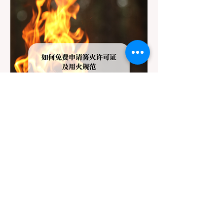
的野外环境隐患。 一、 破除宠物政策管辖权
迷雾：狗狗到底能去哪里？ 加州的户外区域
由不同的政府机构管理，其核心保护目标决
定了宠物政策的严格程度。我们可以将其视
为一条“从严到宽”的鄙视链： 1. 极其严格：
国家公园 (National Parks) & 州立公园 (State
Parks) 政策基调： 优先保护原始生态与野生
动物。 实际规定： 在优胜美地、红木国家公
园等地，狗狗绝对不被允许踏上任何未铺装
的土路步道 (Dirt Trails)、草甸
7月20日
讀畢需時 3 分鐘
旅遊
加州野区露营必读：如何免费
申请篝火许可证及用火规范
在加州，山火（Wildfire）是每年秋季最严峻
的自然灾害。为了保护脆弱的生态系统，加