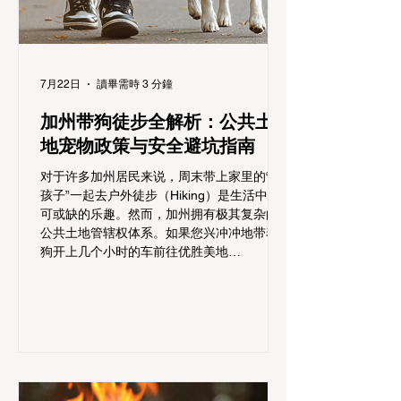
7月22日
讀畢需時 3 分鐘
加州带狗徒步全解析：公共土
地宠物政策与安全避坑指南
对于许多加州居民来说，周末带上家里的“毛
孩子”一起去户外徒步（Hiking）是生活中不
可或缺的乐趣。然而，加州拥有极其复杂的
公共土地管辖权体系。如果您兴冲冲地带着
狗开上几个小时的车前往优胜美地
（Yosemite）或大盆地红木州立公园（Big
Basin Redwoods），到了步道口才绝望地看
到一块大大的 "No Dogs on Trail"（步道严禁
犬只） 的指示牌，这无疑会彻底毁掉整个周
末。 为了避免“带狗碰壁”，您必须在出发前
清楚地了解不同公共土地系统对宠物政策，
掌握实用的路线筛选工具，并警惕加州特有