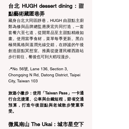
台北 HUGH dessert dining：甜
點藝術藏匿巷弄 
藏身台北大同區靜巷，HUGH 由甜點主廚
鄭為修與品牌總監應庚宏共同打造，一套
套餐六至七道，從開胃品至主甜點精緻如
畫。使用當季食材，菜單每季更新。黑白
極簡風格與溫潤光線交錯，在靜謐的午後
創造甜點冥想室。推薦從捷運民權西路站
步行前往，餐後也可到大稻埕漫步。 
📍No. 56號, Lane 136, Section 3, 
Chongqing N Rd, Datong District, Taipei 
City, Taiwan 103
旅遊小撇步：使用「Taiwan Pass」一卡通
行台北捷運、公車與台鐵短程，節省交通
預算，打造午後甜點與老城散步雙重享
受。
微風南山 The Ukai：城市星空下