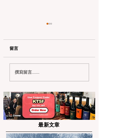
留言
加州野区露营必读：如
加州赶海与海钓入
撰寫留言......
何免费申请篝火许可证
101：手把手教您
及用火规范
法“钓鱼证”
最新文章