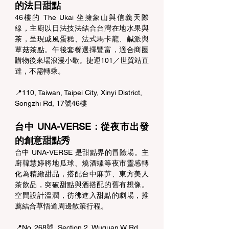
的法日甜點 
46樓的 The Ukai 坐擁象山與信義天際
線，主廚以日法技法結合台灣在地水果與
茶，呈現戚風蛋糕、法式馬卡龍、鹹派與
蕈菇茶點。午後套餐選擇豐富，適合商圈
購物後來場浪漫小歇。捷運101／世貿站直
達，不需轉乘。 
📍110, Taiwan, Taipei City, Xinyi District, 
Songzhi Rd, 17號46樓
台中 UNA-VERSE：從夜市出發
的創意甜點秀 
台中 UNA-VERSE 是甜點界的冒險場。主
廚韓慧婷將地瓜球、燒酒螺等夜市靈感轉
化為精緻甜品，搭配台中麻芛、東方美人
茶飲品，突破甜點與酒搭配的舊有想像。
空間設計溫潤，彷彿進入甜點的劇場，推
薦結合草悟道周邊散策行程。 
📍No. 268號, Section 2, Wuquan W Rd, 