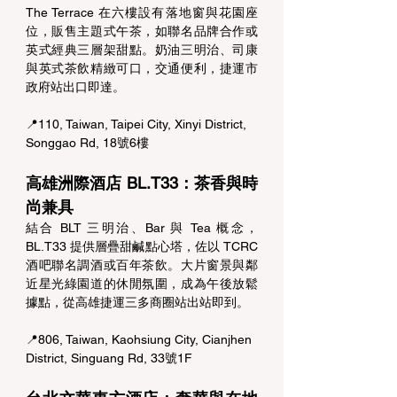
The Terrace 在六樓設有落地窗與花園座
位，販售主題式午茶，如聯名品牌合作或
英式經典三層架甜點。奶油三明治、司康
與英式茶飲精緻可口，交通便利，捷運市
政府站出口即達。 
📍110, Taiwan, Taipei City, Xinyi District, 
Songgao Rd, 18號6樓
高雄洲際酒店 BL.T33：茶香與時
尚兼具 
結合 BLT 三明治、Bar 與 Tea 概念，
BL.T33 提供層疊甜鹹點心塔，佐以 TCRC 
酒吧聯名調酒或百年茶飲。大片窗景與鄰
近星光綠園道的休閒氛圍，成為午後放鬆
據點，從高雄捷運三多商圈站出站即到。 
📍806, Taiwan, Kaohsiung City, Cianjhen 
District, Singuang Rd, 33號1F