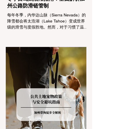
州公路防滑链管制
每年冬季，内华达山脉（Sierra Nevada）的
降雪都会将太浩湖（Lake Tahoe）变成世界
级的滑雪与度假胜地。然而，对于习惯了温暖
气候的加州居民而言，冬季经由 I-80 或 US-
50 公路进山，往往面临着一项严峻的挑战：
加州交通局 (Caltrans) 严格的防滑链管制
(Chain Controls)。 不了解这些规定，不仅可
能面临高额罚单或被公路巡警（CHP）劝
返，更可能在冰雪路面上引发严重的安全事
故。本文将为您系统解析加州的防滑链政策，
帮助您明确自己的车型在不同路况下的具体要
求，并为出行做好充足准备。 一、 核心概
念：看懂加州 R1, R2, R3 管制级别 当恶劣天
气来袭，加州交通局会在公路上启动防滑链管
制，并通过电子路牌指示当前的管制级别。加
州采用三个递进的级别（R1至R3）来规范通
行车辆： R1 管制 (Requirement 1) 规定内
容： 所有车辆必须安装防滑链。 豁免条件：
乘用车（Passenger Vehicles）、轻型卡车