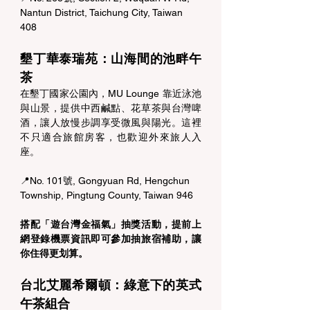
Nantun District, Taichung City, Taiwan 
408
墾丁華泰瑞苑：山海間的池畔午
茶 
在墾丁國家公園內，MU Lounge 靠近泳池
與山景，提供中西鹹點、花草茶與台灣啤
酒，讓人放慢步調享受微風與陽光。這裡
不只適合旅館房客，也歡迎外來旅人入
座。 
📍No. 101號, Gongyuan Rd, Hengchun 
Township, Pingtung County, Taiwan 946
搭配「遊台灣金福氣」抽獎活動，提前上
網登錄機票資訊即可參加抽旅宿補助，讓
你住得更划算。
台北艾麗希爾頓：綠意下的英式
午茶組合 