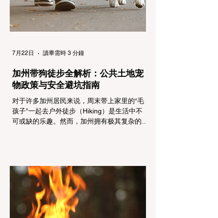
（Light Trucks）只要配备了雪地轮胎（Snow
Tires），即可免装防滑链
7月22日
讀畢需時 3 分鐘
加州带狗徒步全解析：公共土地宠
物政策与安全避坑指南
对于许多加州居民来说，周末带上家里的“毛
孩子”一起去户外徒步（Hiking）是生活中不
可或缺的乐趣。然而，加州拥有极其复杂的公
共土地管辖权体系。如果您兴冲冲地带着狗开
上几个小时的车前往优胜美地（Yosemite）
或大盆地红木州立公园（Big Basin
Redwoods），到了步道口才绝望地看到一块
大大的 "No Dogs on Trail"（步道严禁犬只）
的指示牌，这无疑会彻底毁掉整个周末。 为
了避免“带狗碰壁”，您必须在出发前清楚地了
解不同公共土地系统对宠物政策，掌握实用的
路线筛选工具，并警惕加州特有的野外环境隐