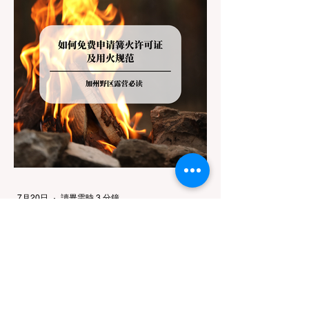
患。 一、 破除宠物政策管辖权迷雾：狗狗到
底能去哪里？ 加州的户外区域由不同的政府
机构管理，其核心保护目标决定了宠物政策的
严格程度。我们可以将其视为一条“从严到宽”
的鄙视链： 1. 极其严格：国家公园 (National
Parks) & 州立公园 (State Parks) 政策基调：
优先保护原始生态与野生动物。 实际规定：
在优胜美地、红木国家公园等地，狗狗绝对不
被允许踏上任何未铺装的土路步道 (Dirt
Trails)、草甸
7月20日
讀畢需時 3 分鐘
旅遊
加州野区露营必读：如何免费申请
篝火许可证及用火规范
在加州，山火（Wildfire）是每年秋季最严峻
的自然灾害。为了保护脆弱的生态系统，加州