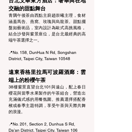
台北文華東方酒店：奢華與在地
交融的甜點舞台 
青隅午後茶由西點主廚趙崇曦主理，食材
涵蓋馬告、燕窩、玫瑰與烏龍茶。甜點擺
盤如藝術品，室內設計為歐式高挑風格，
結合沙發與窗景座位，是台北最經典的高
端午茶選擇之一。 
📍No. 158, DunHua N Rd, Songshan 
District, Taipei City, Taiwan 10548
遠東香格里拉馬可波羅酒廊：雲
端上的粉櫻午茶 
38樓窗景直望台北101與遠山，配上春日
櫻花與當季水果製作的午茶組合，營造出
充滿儀式感的用餐氛圍。推薦選擇搭配香
檳或春季主題特調，享受午茶與天際共舞
的浪漫。 
📍No. 201, Section 2, Dunhua S Rd, 
Da’an District, Taipei City, Taiwan 106