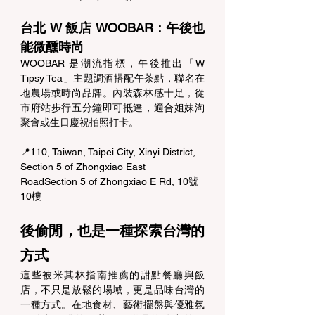
台北 W 飯店 WOOBAR：午後也
能微醺時尚 
WOOBAR 是潮流指標，午後推出「W 
Tipsy Tea」主題調酒搭配午茶點，聯名在
地農場或時尚品牌。內裝森林感十足，從
市府站步行五分鐘即可抵達，適合姐妹淘
聚會或生日慶祝拍照打卡。 
📍110, Taiwan, Taipei City, Xinyi District, 
Section 5 of Zhongxiao East 
RoadSection 5 of Zhongxiao E Rd, 10號
10樓
後偷閒，也是一種探索台灣的
方式 
這些被米其林指南推薦的甜點餐廳與飯
店，不只是放鬆的場域，更是品味台灣的
一種方式。在地食材、藝術擺盤與優雅氛