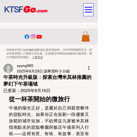
内容由KTSF Go的编辑团队独立策划和创作，与KTSF新闻部无关。部
分内容使用人工智能工具生成。当您通过本网站的链接进行购买时，我
们可能会获得佣金。
了解更多
xyang960
2025年8月29日
讀畢需時 3 分鐘
午茶時光升級版：探索台灣米其林推薦的
夢幻下午茶場域
已更新：
2025年9月16日
從一杯茶開始的微旅行 
午後的陽光正好，是屬於自己與親密夥伴
的甜點時光。如果你正在規劃一段優雅又
放鬆的城市短旅，不妨將這九家被米其林
指南點名的甜點餐廳與飯店午後茶列入行
程——這裡有景、有味、有故事，甚至有