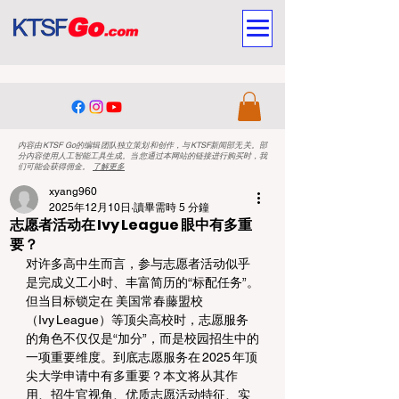
内容由KTSF Go的编辑团队独立策划和创作，与KTSF新闻部无关。部
分内容使用人工智能工具生成。当您通过本网站的链接进行购买时，我
们可能会获得佣金。
了解更多
xyang960
2025年12月10日
讀畢需時 5 分鐘
志愿者活动在 Ivy League 眼中有多重
要？
对许多高中生而言，参与志愿者活动似乎
是完成义工小时、丰富简历的“标配任务”。
但当目标锁定在 美国常春藤盟校
（Ivy League）等顶尖高校时，志愿服务
的角色不仅仅是“加分”，而是校园招生中的
一项重要维度。到底志愿服务在 2025 年顶
尖大学申请中有多重要？本文将从其作
用、招生官视角、优质志愿活动特征、实