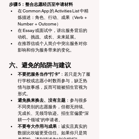
步骤 5：整合志愿经历至申请材料
在 Common App 的 Activities List 中精
炼描述：角色、行动、成果（Verb + 
Number + Outcome） 
在 Essay 或面试中，讲出服务背后的
动机、挑战、成长、未来延展。
在推荐信或个人简介中突出服务对你
影响和你为服务带来的变化。
六、避免的陷阱与建议
不要把服务当作“打卡”
：若只是为了履
行学校或志愿小时数而参与，缺乏热
情与故事感，反而可能被招生官视为
形式。
避免换来换去、没有主题
：参与很多
不同类别的志愿服务，但都无持续、
无成长、无领导轨迹。招生官偏爱“深
耕一个领域”的申请者。
不要夸大作用与成果
：诚实且真实的
数据比吹嘘更受信任。如果你只是简