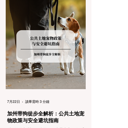
返，更可能在冰雪路面上引发严重的安全事
故。本文将为您系统解析加州的防滑链政策，
帮助您明确自己的车型在不同路况下的具体要
求，并为出行做好充足准备。 一、 核心概
念：看懂加州 R1, R2, R3 管制级别 当恶劣天
气来袭，加州交通局会在公路上启动防滑链管
制，并通过电子路牌指示当前的管制级别。加
州采用三个递进的级别（R1至R3）来规范通
行车辆： R1 管制 (Requirement 1) 规定内
容： 所有车辆必须安装防滑链。 豁免条件：
乘用车（Passenger Vehicles）、轻型卡车
（Light Trucks）只要配备了雪地轮胎（Snow
Tires），即可免装防滑链
7月22日
讀畢需時 3 分鐘
加州带狗徒步全解析：公共土地宠
物政策与安全避坑指南