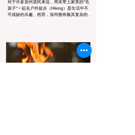
对于许多加州居民来说，周末带上家里的“毛
孩子”一起去户外徒步（Hiking）是生活中不
可或缺的乐趣。然而，加州拥有极其复杂的公
共土地管辖权体系。如果您兴冲冲地带着狗开
上几个小时的车前往优胜美地（Yosemite）
或大盆地红木州立公园（Big Basin
Redwoods），到了步道口才绝望地看到一块
大大的 "No Dogs on Trail"（步道严禁犬只）
的指示牌，这无疑会彻底毁掉整个周末。 为
了避免“带狗碰壁”，您必须在出发前清楚地了
解不同公共土地系统对宠物政策，掌握实用的
路线筛选工具，并警惕加州特有的野外环境隐
患。 一、 破除宠物政策管辖权迷雾：狗狗到
底能去哪里？ 加州的户外区域由不同的政府
机构管理，其核心保护目标决定了宠物政策的
严格程度。我们可以将其视为一条“从严到宽”
的鄙视链： 1. 极其严格：国家公园 (National
Parks) & 州立公园 (State Parks) 政策基调：
优先保护原始生态与野生动物。 实际规定：
在优胜美地、红木国家公园等地，狗狗绝对不
被允许踏上任何未铺装的土路步道 (Dirt
Trails)、草甸