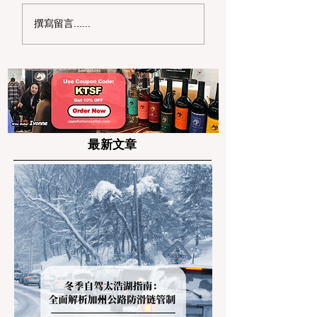
AI 时代的湾区硬核遛娃
拒绝“水”履历！20
撰寫留言......
天花板：硅谷 5 大沉浸
湾区高中生暑期高
式科技馆深度打卡路线
社区服务项目申请
最新文章