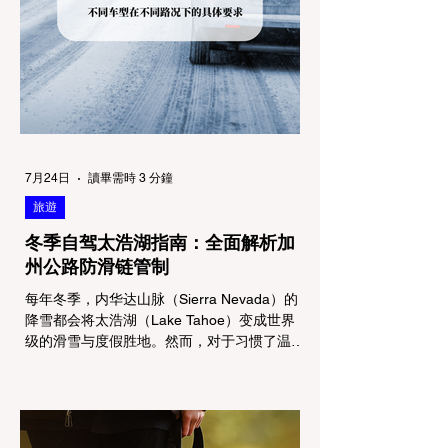
7月24日
讀畢需時 3 分鐘
旅遊
冬季自驾太浩湖指南：全面解析加
州公路防滑链管制
每年冬季，内华达山脉（Sierra Nevada）的
降雪都会将太浩湖（Lake Tahoe）变成世界
级的滑雪与度假胜地。然而，对于习惯了温暖
气候的加州居民而言，冬季经由 I-80 或 US-
50 公路进山，往往面临着一项严峻的挑战：
加州交通局 (Caltrans) 严格的防滑链管制
(Chain Controls)。 不了解这些规定，不仅可
能面临高额罚单或被公路巡警（CHP）劝