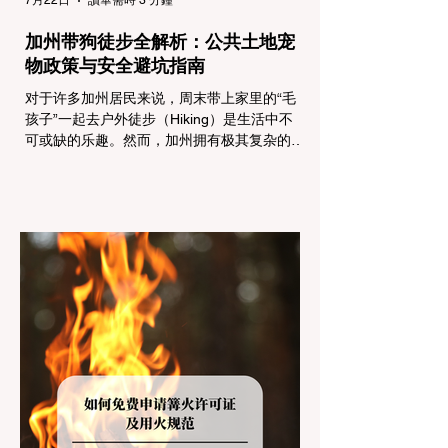
7月22日
讀畢需時 3 分鐘
加州带狗徒步全解析：公共土地宠
物政策与安全避坑指南
对于许多加州居民来说，周末带上家里的“毛
孩子”一起去户外徒步（Hiking）是生活中不
可或缺的乐趣。然而，加州拥有极其复杂的公
共土地管辖权体系。如果您兴冲冲地带着狗开
上几个小时的车前往优胜美地（Yosemite）
或大盆地红木州立公园（Big Basin
Redwoods），到了步道口才绝望地看到一块
大大的 "No Dogs on Trail"（步道严禁犬只）
的指示牌，这无疑会彻底毁掉整个周末。 为
了避免“带狗碰壁”，您必须在出发前清楚地了
解不同公共土地系统对宠物政策，掌握实用的
路线筛选工具，并警惕加州特有的野外环境隐
患。 一、 破除宠物政策管辖权迷雾：狗狗到
底能去哪里？ 加州的户外区域由不同的政府
机构管理，其核心保护目标决定了宠物政策的
严格程度。我们可以将其视为一条“从严到宽”
的鄙视链： 1. 极其严格：国家公园 (National