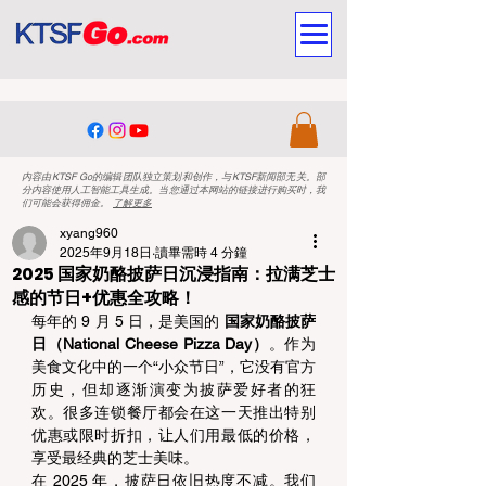
内容由KTSF Go的编辑团队独立策划和创作，与KTSF新闻部无关。部
分内容使用人工智能工具生成。当您通过本网站的链接进行购买时，我
们可能会获得佣金。
了解更多
xyang960
2025年9月18日
讀畢需時 4 分鐘
2025 国家奶酪披萨日沉浸指南：拉满芝士
感的节日+优惠全攻略！
每年的 9 月 5 日，是美国的 
国家奶酪披萨
日（National Cheese Pizza Day）
。作为
美食文化中的一个“小众节日”，它没有官方
历史，但却逐渐演变为披萨爱好者的狂
欢。很多连锁餐厅都会在这一天推出特别
优惠或限时折扣，让人们用最低的价格，
享受最经典的芝士美味。 
在 2025 年，披萨日依旧热度不减。我们