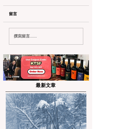
留言
用 Clipper START 乘
2026 硅谷情人节
撰寫留言......
搭公交，享半價優惠！
物：致精英阶层的 
10 灵感清单
最新文章