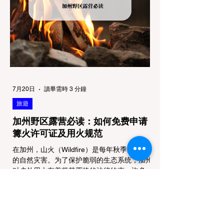
Parks) & 州立公园 (State Parks) 政策基调：
优先保护原始生态与野生动物。 实际规定：
在优胜美地、红木国家公园等地，狗狗绝对不
被允许踏上任何未铺装的土路步道 (Dirt
Trails)、草甸
7月20日
讀畢需時 3 分鐘
旅遊
加州野区露营必读：如何免费申请
篝火许可证及用火规范
在加州，山火（Wildfire）是每年秋季最严峻
的自然灾害。为了保护脆弱的生态系统，加州
对户外用火有着极其严格的法律约束。许多户
外爱好者，尤其是刚接触背包徒步
（Backpacking）或分散露营（Dispersed
Camping）的新手，往往会在不知情的情况
下触犯法律——被巡林员（Park Ranger）开
出高额罚单的原因，有时仅仅是因为他们在野