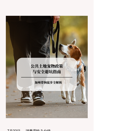
气候的加州居民而言，冬季经由 I-80 或 US-
50 公路进山，往往面临着一项严峻的挑战：
加州交通局 (Caltrans) 严格的防滑链管制
(Chain Controls)。 不了解这些规定，不仅可
能面临高额罚单或被公路巡警（CHP）劝
返，更可能在冰雪路面上引发严重的安全事
故。本文将为您系统解析加州的防滑链政策，
帮助您明确自己的车型在不同路况下的具体要
求，并为出行做好充足准备。 一、 核心概
念：看懂加州 R1, R2, R3 管制级别 当恶劣天
气来袭，加州交通局会在公路上启动防滑链管
制，并通过电子路牌指示当前的管制级别。加
州采用三个递进的级别（R1至R3）来规范通
行车辆： R1 管制 (Requirement 1) 规定内
容： 所有车辆必须安装防滑链。 豁免条件：
乘用车（Passenger Vehicles）、轻型卡车
（Light Trucks）只要配备了雪地轮胎（Snow
Tires），即可免装防滑链