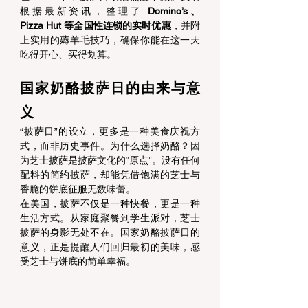
根据最新资讯，整理了 
Domino’s、
Pizza Hut 等全国性连锁的实时优惠
，并附
上实用的薅羊毛技巧，确保你能在这一天
吃得开心、买得划算。 
国家奶酪披萨日的由来与意
义 
“披萨日”的设立，更多是一种美食庆祝方
式，而非历史事件。为什么选择奶酪？因
为芝士披萨是披萨文化的“原点”。没有任何
配料的简约披萨，却能凭借饱满的芝士与
香脆的饼底征服无数味蕾。 
在美国，披萨不仅是一种快餐，更是一种
生活方式。从家庭聚餐到学生派对，芝士
披萨的身影无处不在。国家奶酪披萨日的
意义，正是提醒人们回归最初的美味，感
受芝士与饼底的简单幸福。 