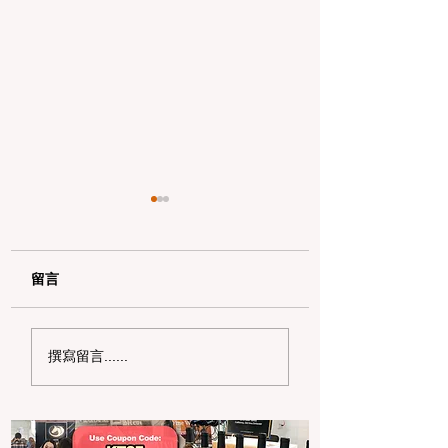
留言
加州野区露营必读：如
加州赶海与海钓入
撰寫留言......
何免费申请篝火许可证
101：手把手教您
及用火规范
法“钓鱼证”