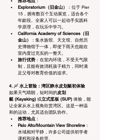
推荐地点
：
Exploratorium（旧金山）
：位于 Pier 
15，拥有数百个互动展览，适合各个
年龄段。全家人可以一起动手实践科
学原理，在玩乐中学习。
California Academy of Sciences（旧
金山）
：集水族馆、天文馆、自然历
史博物馆于一体，即使下雨天也能在
室内度过充实的一整天。
旅行优势
：在室内环境，不受天气限
制，且能有效消耗孩子精力，同时满
足父母对教育价值的追求。
4. 
🛶
 水上冒险：湾区静水皮划艇初体验
如果天气晴朗，短时间的
皮划
艇 (Kayaking)
 或
立式桨板 (SUP)
 体验，能
让全家从水上视角欣赏湾区。这是一种温
和的运动，尤其适合团队协作。
推荐地点
：
Palo Alto/Mountain View Shoreline
：
水域相对平静，许多公司提供初学者
课程和设备租赁。