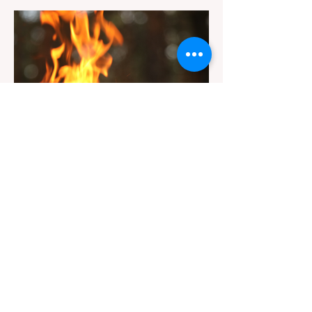
Redwoods），到了步道口才绝望地看到一块
大大的 "No Dogs on Trail"（步道严禁犬只）
的指示牌，这无疑会彻底毁掉整个周末。 为
了避免“带狗碰壁”，您必须在出发前清楚地了
解不同公共土地系统对宠物政策，掌握实用的
路线筛选工具，并警惕加州特有的野外环境隐
患。 一、 破除宠物政策管辖权迷雾：狗狗到
底能去哪里？ 加州的户外区域由不同的政府
机构管理，其核心保护目标决定了宠物政策的
严格程度。我们可以将其视为一条“从严到宽”
的鄙视链： 1. 极其严格：国家公园 (National
Parks) & 州立公园 (State Parks) 政策基调：
优先保护原始生态与野生动物。 实际规定：
在优胜美地、红木国家公园等地，狗狗绝对不
被允许踏上任何未铺装的土路步道 (Dirt
Trails)、草甸
7月20日
讀畢需時 3 分鐘
旅遊