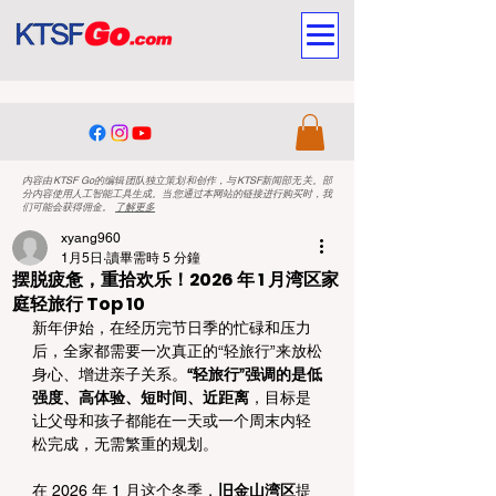
内容由KTSF Go的编辑团队独立策划和创作，与KTSF新闻部无关。部
分内容使用人工智能工具生成。当您通过本网站的链接进行购买时，我
们可能会获得佣金。
了解更多
xyang960
1月5日
讀畢需時 5 分鐘
摆脱疲惫，重拾欢乐！2026 年 1 月湾区家
庭轻旅行 Top 10
新年伊始，在经历完节日季的忙碌和压力
后，全家都需要一次真正的“轻旅行”来放松
身心、增进亲子关系。
“轻旅行”强调的是低
强度、高体验、短时间、近距离
，目标是
让父母和孩子都能在一天或一个周末内轻
松完成，无需繁重的规划。
在 2026 年 1 月这个冬季，
旧金山湾区
提