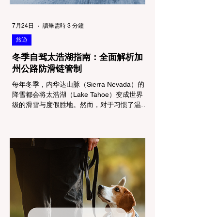
7月24日
讀畢需時 3 分鐘
旅遊
冬季自驾太浩湖指南：全面解析加
州公路防滑链管制
每年冬季，内华达山脉（Sierra Nevada）的
降雪都会将太浩湖（Lake Tahoe）变成世界
级的滑雪与度假胜地。然而，对于习惯了温暖
气候的加州居民而言，冬季经由 I-80 或 US-
50 公路进山，往往面临着一项严峻的挑战：
加州交通局 (Caltrans) 严格的防滑链管制
(Chain Controls)。 不了解这些规定，不仅可
能面临高额罚单或被公路巡警（CHP）劝
返，更可能在冰雪路面上引发严重的安全事
故。本文将为您系统解析加州的防滑链政策，
帮助您明确自己的车型在不同路况下的具体要
求，并为出行做好充足准备。 一、 核心概
念：看懂加州 R1, R2, R3 管制级别 当恶劣天
气来袭，加州交通局会在公路上启动防滑链管