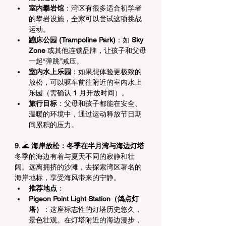
室内攀岩馆
：湾区有很多适合初学者
的攀岩设施，全家可以尝试这项挑战
运动。
蹦床公园 (Trampoline Park)
：如 
Sky 
Zone
 或其他连锁品牌，让孩子和父母
一起“弹跳”减压。
室内水上乐园
：如果想体验更极致的
放松，可以驱车前往附近的室内水上
乐园（需确认 1 月开放时间）。
旅行目标
：父母和孩子都能在安全、
温暖的环境中，通过运动释放节日期
间累积的压力。
9. 
🌊
 海岸放松：冬季在半月湾与海边灯塔
冬季的海边有着与夏天不同的寂静和壮
阔。远离拥挤的沙滩，去探索湾区著名的
海岸地标，享受海风带来的宁静。
推荐地点
：
Pigeon Point Light Station（鸽点灯
塔）
：这座标志性的灯塔历史悠久，
景色壮观。在灯塔附近的海边漫步，