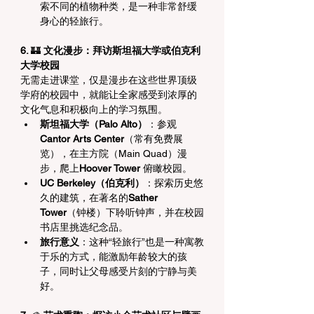
索不同的植物种类，是一种非常舒缓
身心的轻旅行。
6. 
🏰
 文化漫步：拜访斯坦福大学或伯克利
大学校园
无需走进课堂，仅是漫步在这些世界顶级
学府的校园中，就能让全家感受到浓厚的
文化气息和积极向上的学习氛围。
斯坦福大学（Palo Alto）
：参观
Cantor Arts Center
（常有免费展
览），在主方院（Main Quad）漫
步，爬上
Hoover Tower
 俯瞰校园。
UC Berkeley（伯克利）
：探索历史悠
久的建筑，在著名的
Sather 
Tower
（钟楼）下聆听钟声，并在校园
书店里挑选纪念品。
旅行意义
：这种“轻旅行”也是一种寓教
于乐的方式，能激励年龄较大的孩
子，同时让父母感受片刻的宁静与美
好。