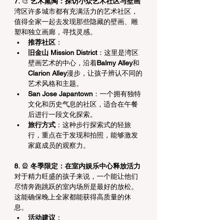
7. 
🎨
 艺术熏陶：探访小众艺术社区与壁画
湾区许多城市都有充满活力的艺术社区，
值得全家一起去发现那些隐藏的壁画、雕
塑和独立画廊，寻找灵感。
推荐社区
：
旧金山 Mission District
：这里是湾区
壁画艺术的中心，沿着
Balmy Alley
和
Clarion Alley
漫步，让孩子辨认不同的
艺术风格和主题。
San Jose Japantown
：一个拥有独特
文化和历史气息的社区，适合在午餐
后进行一段文化探索。
旅行方式
：这种步行探索式的轻旅
行，重点在于发现和拍照，能够激发
家庭成员的观察力。
8. 
🎡
 冬季限定：在室内娱乐中心释放活力
对于精力旺盛的孩子来说，一个能让他们
尽情奔跑跳跃的室内场所是最好的放松。
这能确保晚上全家都能获得高质量的休
息。
活动建议
：