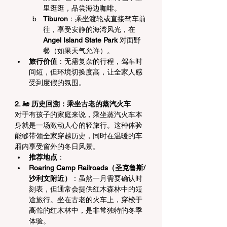
里逛逛，品尝海边咖啡。
Tiburon
：乘坐渡轮或直接驾车前
往，享受安静的海湾风光，在
Angel Island State Park
 对面野
餐（如果天气允许）。
旅行价值
：无需复杂的行程，驾车时
间短，但环境切换度高，让全家人感
受到度假的氛围。
2. 
🚂
 历史回溯：乘坐古老的蒸汽火车
对于有孩子的家庭来说，乘坐蒸汽火车本
身就是一场激动人心的轻旅行。这种体验
能够带领全家穿越历史，同时在温暖的车
厢内享受窗外的冬日风景。
推荐地点
：
Roaring Camp Railroads（圣克鲁斯/
沙利文附近）
：虽然一月需要确认时
刻表，但通常会提供红木森林中的短
途旅行。坐在古老的火车上，穿梭于
高耸的红木林中，是非常独特的冬季
体验。