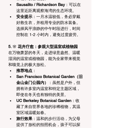
Sausalito / Richardson Bay
：可以在
这里近距离观察海湾的生态环境。
安全提示
：一月水温较低，务必穿戴
好救生衣，并租用专业的防水装备。
选择风平浪静的中午时段进行，时间
控制在 1-2 小时内，避免过度疲劳。
5. 
🌸
 花卉疗愈：参观大型温室或植物园
在万物萧瑟的冬天，走进绿意盎然、温暖
湿润的温室或植物园，能为全家带来视觉
和嗅觉上的极大放松。
推荐地点
：
San Francisco Botanical Garden（旧
金山金门公园内）
：虽然是户外，但
拥有许多室内温室和特定主题区域，
即使在冬天也有独特的美景。
UC Berkeley Botanical Garden
：收
藏了来自世界各地的珍稀植物，其温
室区域温暖如春。
旅行效果
：温和的步行活动，为父母
提供了放松的拍照机会，孩子可以探