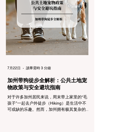
制，并通过电子路牌指示当前的管制级别。加
州采用三个递进的级别（R1至R3）来规范通
行车辆： R1 管制 (Requirement 1) 规定内
容： 所有车辆必须安装防滑链。 豁免条件：
乘用车（Passenger Vehicles）、轻型卡车
（Light Trucks）只要配备了雪地轮胎（Snow
Tires），即可免装防滑链
7月22日
讀畢需時 3 分鐘
加州带狗徒步全解析：公共土地宠
物政策与安全避坑指南
对于许多加州居民来说，周末带上家里的“毛
孩子”一起去户外徒步（Hiking）是生活中不
可或缺的乐趣。然而，加州拥有极其复杂的公
共土地管辖权体系。如果您兴冲冲地带着狗开
上几个小时的车前往优胜美地（Yosemite）
或大盆地红木州立公园（Big Basin