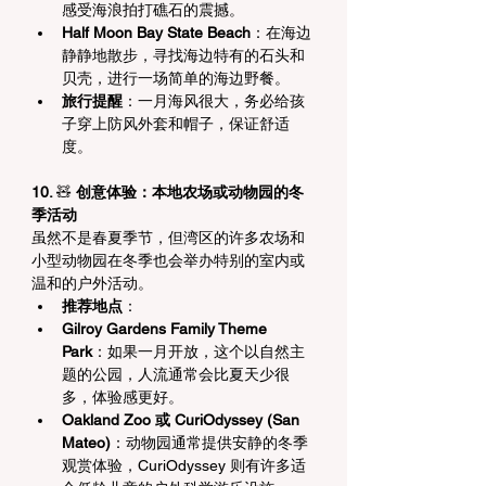
感受海浪拍打礁石的震撼。
Half Moon Bay State Beach
：在海边
静静地散步，寻找海边特有的石头和
贝壳，进行一场简单的海边野餐。
旅行提醒
：一月海风很大，务必给孩
子穿上防风外套和帽子，保证舒适
度。
10. 
🧸
 创意体验：本地农场或动物园的冬
季活动
虽然不是春夏季节，但湾区的许多农场和
小型动物园在冬季也会举办特别的室内或
温和的户外活动。
推荐地点
：
Gilroy Gardens Family Theme 
Park
：如果一月开放，这个以自然主
题的公园，人流通常会比夏天少很
多，体验感更好。
Oakland Zoo 或 CuriOdyssey (San 
Mateo)
：动物园通常提供安静的冬季
观赏体验，CuriOdyssey 则有许多适