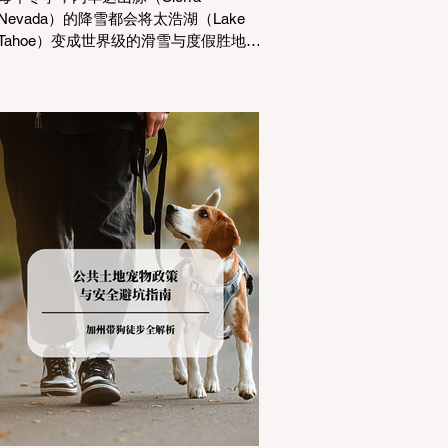
Nevada）的降雪都会将太浩湖（Lake
Tahoe）变成世界级的滑雪与度假胜地。
然而，对于习惯了温暖气候的加州居民
而言，冬季经由 I-80 或 US-50 公路进
山，往往面临着一项严峻的挑战：加州
交通局 (Caltrans) 严格的防滑链管制
(Chain Controls)。 不了解这些规定，不
仅可能面临高额罚单或被公路巡警
（CHP）劝返，更可能在冰雪路面上引
发严重的安全事故。本文将为您系统解
析加州的防滑链政策，帮助您明确自己
的车型在不同路况下的具体要求，并为
出行做好充足准备。 一、 核心概念：看
懂加州 R1, R2, R3 管制级别 当恶劣天气
来袭，加州交通局会在公路上启动防滑
链管制，并通过电子路牌指示当前的管
制级别。加州采用三个递进的级别（R1
至R3）来规范通行车辆： R1 管制
(Requirement 1) 规定内容： 所有车辆必
须安装防滑链。 豁免条件： 乘用车