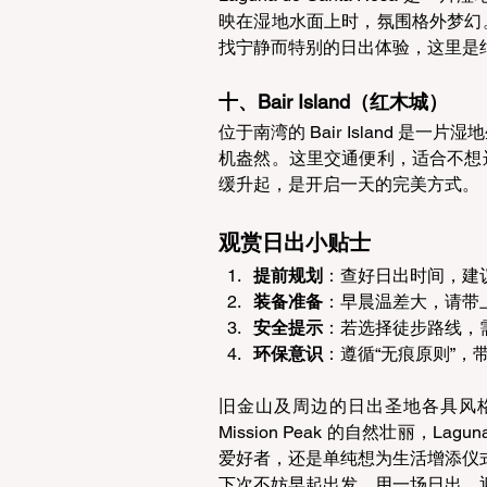
映在湿地水面上时，氛围格外梦幻
找宁静而特别的日出体验，这里是绝
十、Bair Island（红木城） 
位于南湾的 Bair Island 
机盎然。这里交通便利，适合不想
缓升起，是开启一天的完美方式。 
观赏日出小贴士 
提前规划
：查好日出时间，建议提
装备准备
：早晨温差大，请带
安全提示
：若选择徒步路线，
环保意识
：遵循“无痕原则”，
旧金山及周边的日出圣地各具风格：Twin 
Mission Peak 的自然壮丽，Lagun
爱好者，还是单纯想为生活增添仪
下次不妨早起出发，用一场日出，