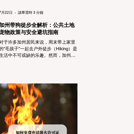
（Passenger Vehicles）、轻型卡车
（Light Trucks）只要配备了雪地轮胎
7月22日
讀畢需時 3 分鐘
（Snow Tires），即可免装防滑链
加州带狗徒步全解析：公共土地
宠物政策与安全避坑指南
对于许多加州居民来说，周末带上家里
的“毛孩子”一起去户外徒步（Hiking）是
生活中不可或缺的乐趣。然而，加州拥
有极其复杂的公共土地管辖权体系。如
果您兴冲冲地带着狗开上几个小时的车
前往优胜美地（Yosemite）或大盆地红
木州立公园（Big Basin Redwoods），
到了步道口才绝望地看到一块大大的
"No Dogs on Trail"（步道严禁犬只） 的
指示牌，这无疑会彻底毁掉整个周末。
为了避免“带狗碰壁”，您必须在出发前清
楚地了解不同公共土地系统对宠物政
策，掌握实用的路线筛选工具，并警惕
加州特有的野外环境隐患。 一、 破除宠