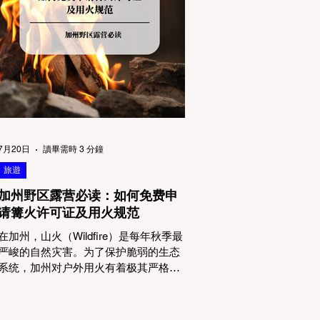
物政策管辖权迷雾：狗狗到底能去哪
里？ 加州的户外区域由不同的政府机构
管理，其核心保护目标决定了宠物政策
的严格程度。我们可以将其视为一条“从
严到宽”的鄙视链： 1. 极其严格：国家公
园 (National Parks) & 州立公园 (State
Parks) 政策基调： 优先保护原始生态与
野生动物。 实际规定： 在优胜美地、红
木国家公园等地，狗狗绝对不被允许踏
上任何未铺装的土路步道 (Dirt Trails)、
7月20日
讀畢需時 3 分鐘
草甸
旅遊
加州野区露营必读：如何免费申
请篝火许可证及用火规范
在加州，山火（Wildfire）是每年秋季最
严峻的自然灾害。为了保护脆弱的生态
系统，加州对户外用火有着极其严格的
法律约束。许多户外爱好者，尤其是刚
接触背包徒步（Backpacking）或分散露
营（Dispersed Camping）的新手，往往