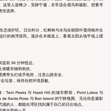
。这里人迹稀少，安静宁谧，非常适合观鸟和摄影。想要寻
佳选择。 
是一片湿地生态保护区。日出时分，红树林与水鸟在朝阳中显得格外生
远行的南湾居民。漫步在木栈道上，看着太阳从地平线上缓
前 30 分钟抵达。 
上保暖衣物和热饮。 
需携带头灯或手电筒，注意山路安全。 
带走垃圾，保持自然环境原貌。 
Peaks 与 Hawk Hill 的城市辉煌，Point Lobos 与 
a de Santa Rosa 与 Bair Island 的宁静氛围。无论你是摄影
式感的人，都能在湾区找到属于自己的日出地点。 
迎接全新的一天。 