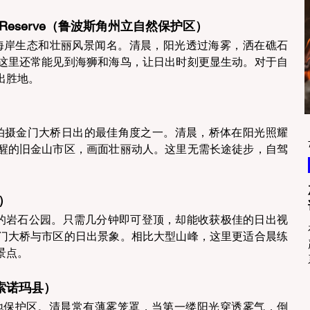
atural Reserve（鲁波斯角州立自然保护区） 
附近，以海岸生态和壮丽风景闻名。清晨，阳光透过海雾，洒在礁石
这里还常能见到海狮和海鸟，让日出时刻更显生动。对于自
胜地。 
北，是拍摄金门大桥日出的最佳角度之一。清晨，桥体在阳光照耀
醒的旧金山市区，画面壮丽动人。这里无需长途徒步，自驾
） 
东湾一处小众的岩石公园。只需几分钟即可登顶，却能收获极佳的日出视
门大桥与市区的日出景象。相比大型山峰，这里更适合晨练
点。 
a（索诺玛县） 
a 是一片湿地保护区。清晨常有薄雾笼罩，当第一缕阳光穿透雾气，倒