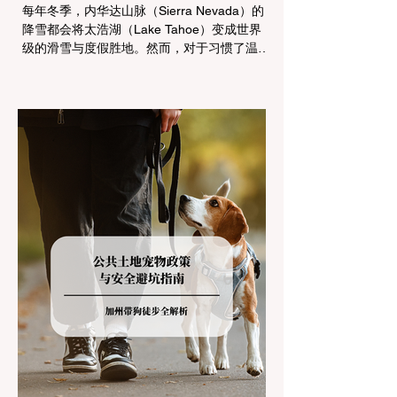
每年冬季，内华达山脉（Sierra Nevada）的
降雪都会将太浩湖（Lake Tahoe）变成世界
级的滑雪与度假胜地。然而，对于习惯了温暖
气候的加州居民而言，冬季经由 I-80 或 US-
50 公路进山，往往面临着一项严峻的挑战：
加州交通局 (Caltrans) 严格的防滑链管制
(Chain Controls)。 不了解这些规定，不仅可
能面临高额罚单或被公路巡警（CHP）劝
返，更可能在冰雪路面上引发严重的安全事
故。本文将为您系统解析加州的防滑链政策，
帮助您明确自己的车型在不同路况下的具体要
求，并为出行做好充足准备。 一、 核心概
念：看懂加州 R1, R2, R3 管制级别 当恶劣天
气来袭，加州交通局会在公路上启动防滑链管
制，并通过电子路牌指示当前的管制级别。加
州采用三个递进的级别（R1至R3）来规范通
行车辆： R1 管制 (Requirement 1) 规定内
容： 所有车辆必须安装防滑链。 豁免条件：
乘用车（Passenger Vehicles）、轻型卡车
（Light Trucks）只要配备了雪地轮胎（Snow
Tires），即可免装防滑链