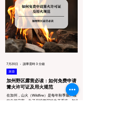
机构管理，其核心保护目标决定了宠物政策的
严格程度。我们可以将其视为一条“从严到宽”
的鄙视链： 1. 极其严格：国家公园 (National
Parks) & 州立公园 (State Parks) 政策基调：
优先保护原始生态与野生动物。 实际规定：
在优胜美地、红木国家公园等地，狗狗绝对不
被允许踏上任何未铺装的土路步道 (Dirt
Trails)、草甸
7月20日
讀畢需時 3 分鐘
旅遊
加州野区露营必读：如何免费申请
篝火许可证及用火规范
在加州，山火（Wildfire）是每年秋季最严峻
的自然灾害。为了保护脆弱的生态系统，加州
对户外用火有着极其严格的法律约束。许多户
外爱好者，尤其是刚接触背包徒步