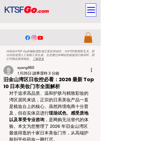
内容由KTSF Go的编辑团队独立策划和创作，与KTSF新闻部无关。部
分内容使用人工智能工具生成。当您通过本网站的链接进行购买时，我
们可能会获得佣金。
了解更多
xyang960
1月26日
讀畢需時 3 分鐘
旧金山湾区日妆控必看：2026 最新 Top
10 日本美妆门市全面解析
对于追求高品质、温和护肤与精致彩妆的
湾区居民来说，正宗的日系美妆产品一直
是梳妆台上的核心。虽然跨境电商十分普
及，但在实体店进行
现场试色、感受质地
以及享受专业咨询
，是网购无法替代的体
验。本文为您整理了 2026 年旧金山湾区
最值得逛的十家日本美妆门市，从高端护
肤到平价药妆一网打尽。