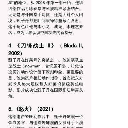
星”的地位。从 2008 年第一部开始，连续
四部作品将咏春拳与民族精神紧密结合。
无论是与外国拳手对抗，还是面对个人困
境，甄子丹都把叶问演绎得坚毅而含蓄。
这个角色让他与李小龙、成龙、李连杰齐
名，成为世界认识中国功夫的新符号。 
4. 《刀锋战士 II》（Blade II, 
2002） 
甄子丹在好莱坞的突破之一。他饰演吸血
鬼战士 Snowman，台词虽不多，却凭借
凌厉的动作设计留下深刻印象。更重要的
是，他为该片担任动作指导，首次把东方
武术风格大规模带入好莱坞超级英雄电
影。影片成功让甄子丹在国际影坛崭露头
角。 
5. 《怒火》（2021） 
这部港产警匪动作片中，甄子丹饰演一位
铁血警官，与谢霆锋饰演的反派对手上演