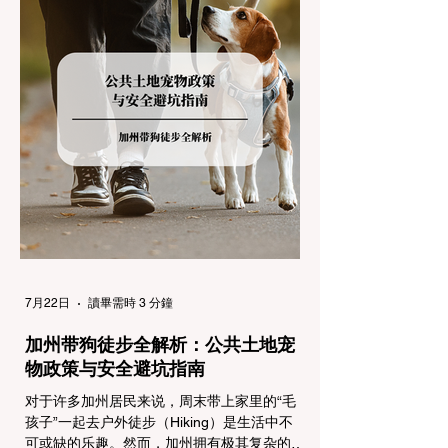
帮助您明确自己的车型在不同路况下的具体要
求，并为出行做好充足准备。 一、 核心概
念：看懂加州 R1, R2, R3 管制级别 当恶劣天
气来袭，加州交通局会在公路上启动防滑链管
制，并通过电子路牌指示当前的管制级别。加
州采用三个递进的级别（R1至R3）来规范通
行车辆： R1 管制 (Requirement 1) 规定内
容： 所有车辆必须安装防滑链。 豁免条件：
乘用车（Passenger Vehicles）、轻型卡车
（Light Trucks）只要配备了雪地轮胎（Snow
Tires），即可免装防滑链
7月22日
讀畢需時 3 分鐘
加州带狗徒步全解析：公共土地宠
物政策与安全避坑指南
对于许多加州居民来说，周末带上家里的“毛
孩子”一起去户外徒步（Hiking）是生活中不
可或缺的乐趣。然而，加州拥有极其复杂的公