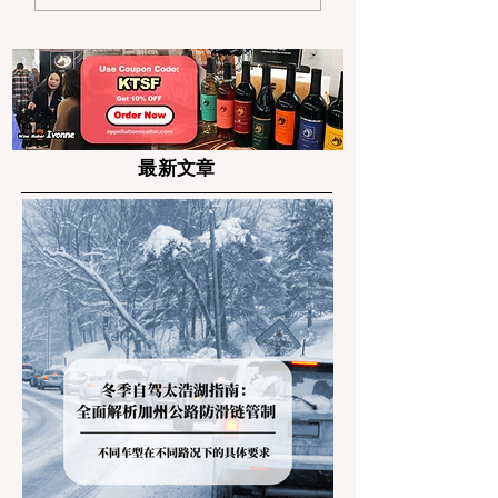
篇：情人节情侣对戒/腕
2025 终极指南
表品牌 Top 6 推荐
最新文章