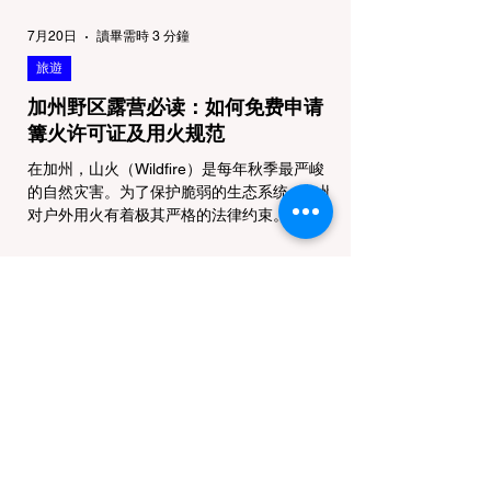
7月20日
讀畢需時 3 分鐘
旅遊
加州野区露营必读：如何免费申请
篝火许可证及用火规范
在加州，山火（Wildfire）是每年秋季最严峻
的自然灾害。为了保护脆弱的生态系统，加州
对户外用火有着极其严格的法律约束。许多户
外爱好者，尤其是刚接触背包徒步
（Backpacking）或分散露营（Dispersed
Camping）的新手，往往会在不知情的情况
下触犯法律——被巡林员（Park Ranger）开
出高额罚单的原因，有时仅仅是因为他们在野
外用便携式瓦斯炉烧了一壶热水。 在加州的
公共土地上，只要您脱离了成熟的商业或官方
营地，您就必须持有一张合法的 加州篝火许
可证 (California Campfire Permit)。本文将为
您彻底厘清这项规定的适用范围，并提供手把
手的免费申请指南。 一、 核心误区澄清：只
用瓦斯炉做饭，也需要许可证吗？ 这是加州