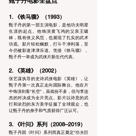
甄子丹电影全盘点
1. 《铁马骝》（1993） 
甄子丹的第一部主演电影，是他功夫明星
生涯的起点。他饰演黄飞鸿的父亲王啸
林，既有侠义风范，也展现了扎实的武术
功底。影片轻松幽默，打斗干净利落，至
今仍被影迷津津乐道。凭借《铁马骝》，
甄子丹一举成为武侠片新生代代表。 
2. 《英雄》（2002） 
张艺谋执导的史诗武侠电影《英雄》，让
甄子丹第一次真正走向国际舞台。他在片
中饰演剑客“长空”，虽戏份不多，但与李连
杰的对决成为全片亮点。影片以诗意的武
打和浓烈的东方美学征服了全球观众，也
让甄子丹的身手和气质获得广泛认可。 
3. 《叶问》系列（2008–2019） 
甄子丹因《叶问》系列而真正奠定“功夫巨