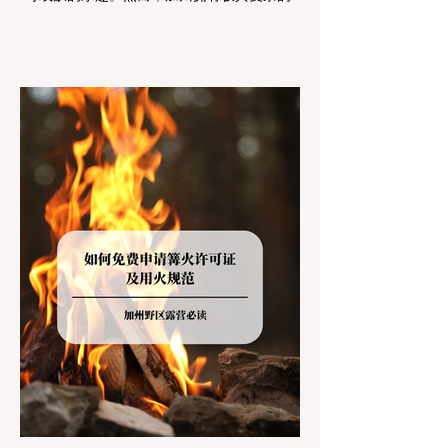
共土地管辖权体系。如果您兴冲冲地带着狗开
上几个小时的车前往优胜美地（Yosemite）
或大盆地红木州立公园（Big Basin
Redwoods），到了步道口才绝望地看到一块
大大的 "No Dogs on Trail"（步道严禁犬只）
的指示牌，这无疑会彻底毁掉整个周末。 为
了避免“带狗碰壁”，您必须在出发前清楚地了
解不同公共土地系统对宠物政策，掌握实用的
路线筛选工具，并警惕加州特有的野外环境隐
患。 一、 破除宠物政策管辖权迷雾：狗狗到
底能去哪里？ 加州的户外区域由不同的政府
机构管理，其核心保护目标决定了宠物政策的
严格程度。我们可以将其视为一条“从严到宽”
的鄙视链： 1. 极其严格：国家公园 (National
Parks) & 州立公园 (State Parks) 政策基调：
优先保护原始生态与野生动物。 实际规定：
在优胜美地、红木国家公园等地，狗狗绝对不
被允许踏上任何未铺装的土路步道 (Dirt
Trails)、草甸