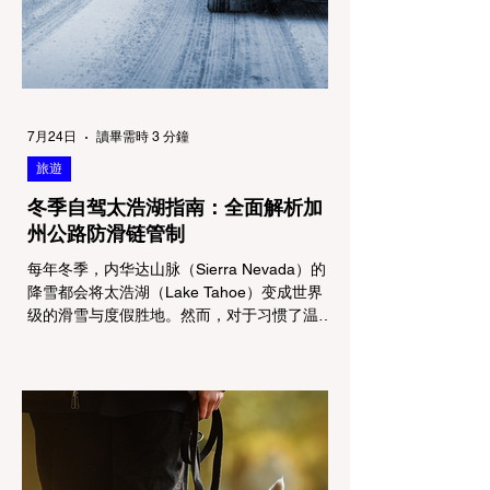
7月24日
讀畢需時 3 分鐘
旅遊
冬季自驾太浩湖指南：全面解析加
州公路防滑链管制
每年冬季，内华达山脉（Sierra Nevada）的
降雪都会将太浩湖（Lake Tahoe）变成世界
级的滑雪与度假胜地。然而，对于习惯了温暖
气候的加州居民而言，冬季经由 I-80 或 US-
50 公路进山，往往面临着一项严峻的挑战：
加州交通局 (Caltrans) 严格的防滑链管制
(Chain Controls)。 不了解这些规定，不仅可
能面临高额罚单或被公路巡警（CHP）劝
返，更可能在冰雪路面上引发严重的安全事
故。本文将为您系统解析加州的防滑链政策，