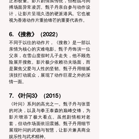
正邪较量。影片剧情虽传统，但枪战与肉
搏场面异常凌厉。甄子丹亲自参与动作设
计，让影片呈现久违的硬派港风。它也被
视为香港动作片重拾锋芒的重要代表作。 
6. 《搜救》（2022） 
不同于以往的动作片，《搜救》是一部以
亲情为核心的灾难电影。甄子丹饰演一位
父亲，在雪山度假时儿子走失，他不顾危
险展开搜救。影片极少依赖功夫场面，而
是聚焦父爱与人性的坚韧。甄子丹用细腻
演技打动观众，展现了动作巨星之外的深
情一面。 
7. 《叶问3》（2015） 
《叶问》系列的高光之一。甄子丹与张晋
的对决，以及与拳王泰森的巅峰交锋，为
影片增添了极大看点。虽然剧情相对老
套，但动作场面依旧震撼。甄子丹用细节
展现叶问的武德与智慧，让影片兼具商业
娱乐性与武术精神。 