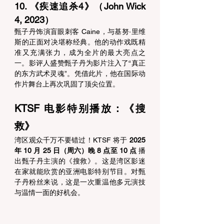
10. 《疾速追杀4》（John Wick 
4, 2023） 
甄子丹饰演盲眼刺客 Caine，与基努·里维
斯的正面对决堪称经典。他的动作戏既精
准又充满张力，成为全片的最大亮点之
一。影评人盛赞甄子丹为影片注入了“真正
的东方武术灵魂”。凭借此片，他在国际动
作片舞台上再次巩固了顶尖位置。 
KTSF 电影特别播放：《搜
救》 
湾区观众千万不要错过！KTSF 将于 
2025 
年 10 月 25 日（周六）晚 8 点至 10 点
 播
出甄子丹主演的《搜救》。这是湾区影迷
在家就能欣赏的亚洲电影特别节目。对甄
子丹粉丝来说，这是一次重温他多元演技
与温情一面的好机会。 