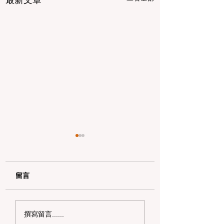
留言
2026 年湾区送礼终极
如何装饰圣诞树：
撰寫留言......