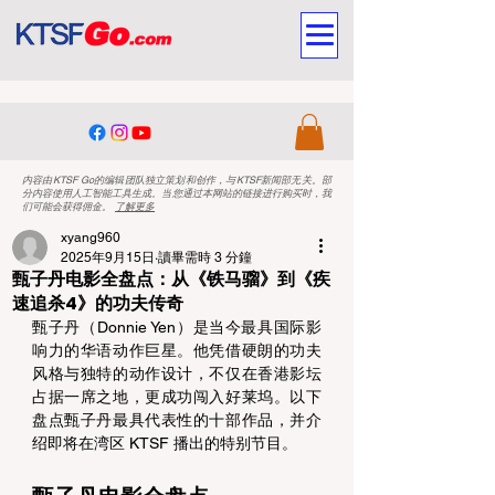
内容由KTSF Go的编辑团队独立策划和创作，与KTSF新闻部无关。部
分内容使用人工智能工具生成。当您通过本网站的链接进行购买时，我
们可能会获得佣金。
了解更多
xyang960
2025年9月15日
讀畢需時 3 分鐘
甄子丹电影全盘点：从《铁马骝》到《疾
速追杀4》的功夫传奇
甄子丹（Donnie Yen）是当今最具国际影
响力的华语动作巨星。他凭借硬朗的功夫
风格与独特的动作设计，不仅在香港影坛
占据一席之地，更成功闯入好莱坞。以下
盘点甄子丹最具代表性的十部作品，并介
绍即将在湾区 KTSF 播出的特别节目。 