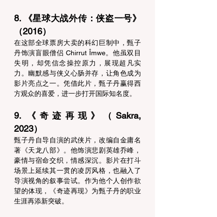
8. 《星球大战外传：侠盗一号》
（2016） 
在这部全球票房大卖的科幻巨制中，甄子
丹饰演盲眼僧侣 Chirrut Îmwe。他虽双目
失明，却凭信念操控原力，展现超凡实
力。幽默感与侠义心肠并存，让角色成为
影片亮点之一。凭借此片，甄子丹赢得西
方观众的喜爱，进一步打开国际知名度。 
9. 《奇迹再现》（Sakra, 
2023） 
甄子丹自导自演的武侠片，改编自金庸名
著《天龙八部》。他饰演悲剧英雄乔峰，
豪情与宿命交织，情感深沉。影片在打斗
场景上延续其一贯的凌厉风格，也融入了
导演视角的叙事尝试。作为他个人创作欲
望的体现，《奇迹再现》为甄子丹的职业
生涯再添新突破。 