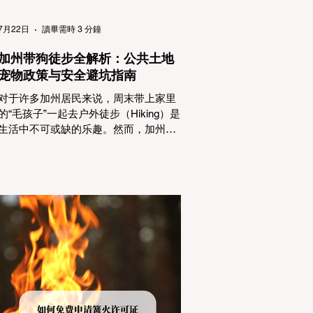
（Passenger Vehicles）、轻型卡车
（Light Trucks）只要配备了雪地轮胎
7月22日
讀畢需時 3 分鐘
（Snow Tires），即可免装防滑链
加州带狗徒步全解析：公共土地
宠物政策与安全避坑指南
对于许多加州居民来说，周末带上家里
的“毛孩子”一起去户外徒步（Hiking）是
生活中不可或缺的乐趣。然而，加州拥
有极其复杂的公共土地管辖权体系。如
果您兴冲冲地带着狗开上几个小时的车
前往优胜美地（Yosemite）或大盆地红
木州立公园（Big Basin Redwoods），
到了步道口才绝望地看到一块大大的
"No Dogs on Trail"（步道严禁犬只） 的
指示牌，这无疑会彻底毁掉整个周末。
为了避免“带狗碰壁”，您必须在出发前清
楚地了解不同公共土地系统对宠物政
策，掌握实用的路线筛选工具，并警惕
加州特有的野外环境隐患。 一、 破除宠