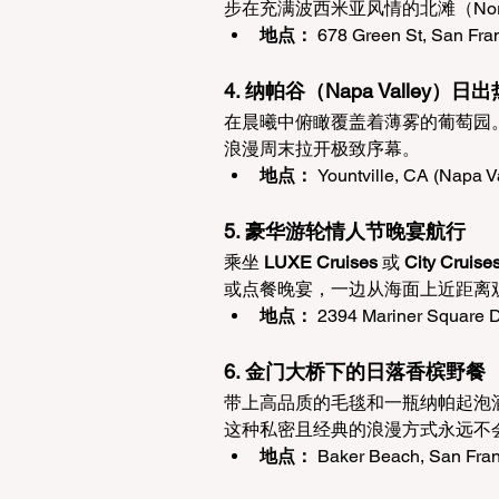
步在充满波西米亚风情的北滩（Nort
地点：
 678 Green St, San Fra
4. 纳帕谷（Napa Valley）
在晨曦中俯瞰覆盖着薄雾的葡萄园
浪漫周末拉开极致序幕。
地点：
 Yountville, CA (Napa V
5. 豪华游轮情人节晚宴航行
乘坐 
LUXE Cruises
 或 
City Cruise
或点餐晚宴，一边从海面上近距离
地点：
 2394 Mariner Square D
6. 金门大桥下的日落香槟野餐
带上高品质的毛毯和一瓶纳帕起泡酒
这种私密且经典的浪漫方式永远不
地点：
 Baker Beach, San Fra