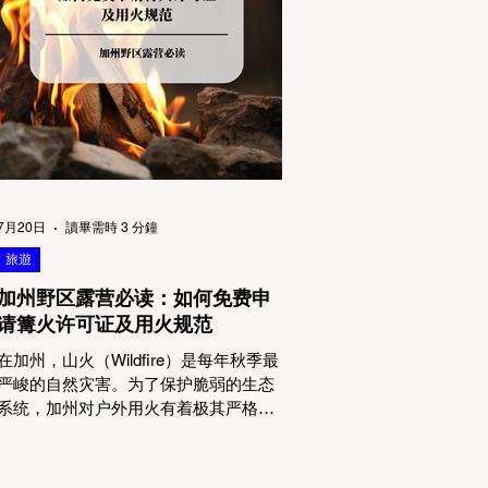
物政策管辖权迷雾：狗狗到底能去哪
里？ 加州的户外区域由不同的政府机构
管理，其核心保护目标决定了宠物政策
的严格程度。我们可以将其视为一条“从
严到宽”的鄙视链： 1. 极其严格：国家公
园 (National Parks) & 州立公园 (State
Parks) 政策基调： 优先保护原始生态与
野生动物。 实际规定： 在优胜美地、红
木国家公园等地，狗狗绝对不被允许踏
上任何未铺装的土路步道 (Dirt Trails)、
7月20日
讀畢需時 3 分鐘
草甸
旅遊
加州野区露营必读：如何免费申
请篝火许可证及用火规范
在加州，山火（Wildfire）是每年秋季最
严峻的自然灾害。为了保护脆弱的生态
系统，加州对户外用火有着极其严格的
法律约束。许多户外爱好者，尤其是刚
接触背包徒步（Backpacking）或分散露
营（Dispersed Camping）的新手，往往