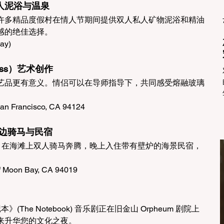
）双人泥浴与温泉
许多精品度假村在情人节期间提供双人私人矿物泥浴和精油
感的绝佳选择。
Bay)
lass）艺术创作
艺品更有意义。情侣可以在导师指导下，共同感受熔融玻璃
San Francisco, CA 94124
y）海边骑马与民宿
”。在海滩上双人骑马奔腾，晚上入住带有壁炉的海景民宿，
f Moon Bay, CA 94019
》(The Notebook) 音乐剧正在旧金山 Orpheum 剧院上
来升华您的文化之夜。