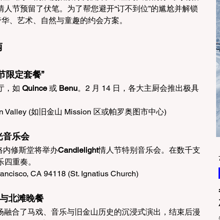
情人节预留了伏笔。为了帮您避开“订不到位”的尴尬并解锁
盖奢华、艺术、自然与童趣的约会方案。
南
节限定套餐”
，如 
Quince
 或 
Benu
。2 月 14 日，各大主厨会推出极具
ilicon Valley (如旧金山 Mission 区或帕罗奥图市中心)
光音乐会
，圣伊格内修斯堂将举办
Candlelight
情人节特别音乐会。在数千支
乐四重奏。
ancisco, CA 94118 (St. Ignatius Church)
 杂技秀与北滩晚餐
这场融合了马戏、音乐与旧金山历史的沉浸式演出，结束后漫