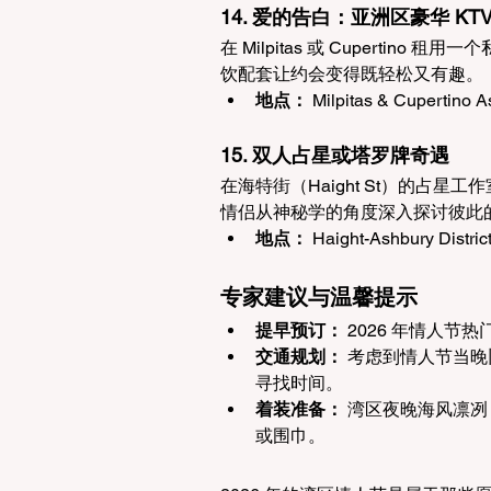
14. 爱的告白：亚洲区豪华 KT
在 Milpitas 或 Cuperti
饮配套让约会变得既轻松又有趣。
地点：
 Milpitas & Cupertino 
15. 双人占星或塔罗牌奇遇
在海特街（Haight St）的占
情侣从神秘学的角度深入探讨彼此
地点：
 Haight-Ashbury Distric
专家建议与温馨提示
提早预订：
 2026 年情人节
交通规划：
 考虑到情人节当晚旧
寻找时间。
着装准备：
 湾区夜晚海风凛
或围巾。