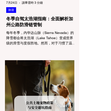
7月24日
讀畢需時 3 分鐘
旅遊
冬季自驾太浩湖指南：全面解析加
州公路防滑链管制
每年冬季，内华达山脉（Sierra Nevada）的
降雪都会将太浩湖（Lake Tahoe）变成世界
级的滑雪与度假胜地。然而，对于习惯了温暖
气候的加州居民而言，冬季经由 I-80 或 US-
50 公路进山，往往面临着一项严峻的挑战：
加州交通局 (Caltrans) 严格的防滑链管制
(Chain Controls)。 不了解这些规定，不仅可
能面临高额罚单或被公路巡警（CHP）劝
返，更可能在冰雪路面上引发严重的安全事
故。本文将为您系统解析加州的防滑链政策，
帮助您明确自己的车型在不同路况下的具体要
求，并为出行做好充足准备。 一、 核心概
念：看懂加州 R1, R2, R3 管制级别 当恶劣天
气来袭，加州交通局会在公路上启动防滑链管
制，并通过电子路牌指示当前的管制级别。加
州采用三个递进的级别（R1至R3）来规范通