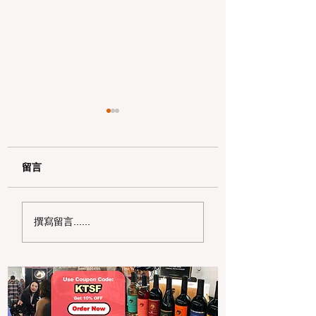
留言
加州野区露营必读：如
加州赶海与海钓入
撰寫留言......
何免费申请篝火许可证
101：手把手教您
及用火规范
法“钓鱼证”