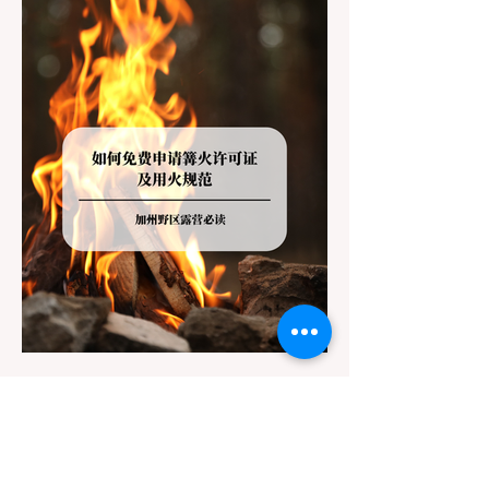
的指示牌，这无疑会彻底毁掉整个周末。 为
了避免“带狗碰壁”，您必须在出发前清楚地了
解不同公共土地系统对宠物政策，掌握实用的
路线筛选工具，并警惕加州特有的野外环境隐
患。 一、 破除宠物政策管辖权迷雾：狗狗到
底能去哪里？ 加州的户外区域由不同的政府
机构管理，其核心保护目标决定了宠物政策的
严格程度。我们可以将其视为一条“从严到宽”
的鄙视链： 1. 极其严格：国家公园 (National
Parks) & 州立公园 (State Parks) 政策基调：
优先保护原始生态与野生动物。 实际规定：
在优胜美地、红木国家公园等地，狗狗绝对不
被允许踏上任何未铺装的土路步道 (Dirt
Trails)、草甸
7月20日
讀畢需時 3 分鐘
旅遊
加州野区露营必读：如何免费申请