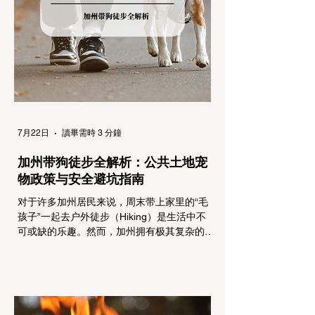
行车辆： R1 管制 (Requirement 1) 规定内
容： 所有车辆必须安装防滑链。 豁免条件：
乘用车（Passenger Vehicles）、轻型卡车
（Light Trucks）只要配备了雪地轮胎（Snow
Tires），即可免装防滑链
7月22日
讀畢需時 3 分鐘
加州带狗徒步全解析：公共土地宠
物政策与安全避坑指南
对于许多加州居民来说，周末带上家里的“毛
孩子”一起去户外徒步（Hiking）是生活中不
可或缺的乐趣。然而，加州拥有极其复杂的公
共土地管辖权体系。如果您兴冲冲地带着狗开
上几个小时的车前往优胜美地（Yosemite）
或大盆地红木州立公园（Big Basin
Redwoods），到了步道口才绝望地看到一块
大大的 "No Dogs on Trail"（步道严禁犬只）