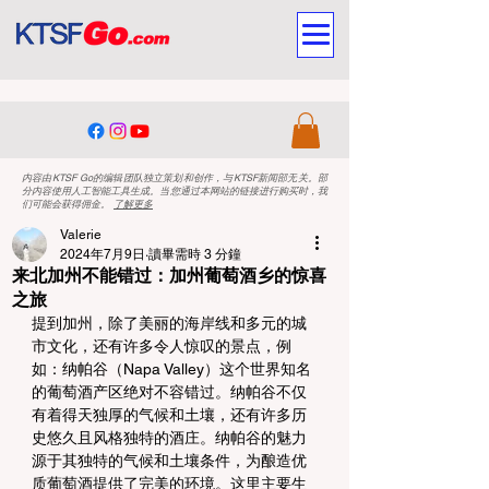
内容由KTSF Go的编辑团队独立策划和创作，与KTSF新闻部无关。部
分内容使用人工智能工具生成。当您通过本网站的链接进行购买时，我
们可能会获得佣金。
了解更多
Valerie
2024年7月9日
讀畢需時 3 分鐘
来北加州不能错过：加州葡萄酒乡的惊喜
之旅
提到加州，除了美丽的海岸线和多元的城
市文化，还有许多令人惊叹的景点，例
如：纳帕谷（Napa Valley）这个世界知名
的葡萄酒产区绝对不容错过。纳帕谷不仅
有着得天独厚的气候和土壤，还有许多历
史悠久且风格独特的酒庄。纳帕谷的魅力
源于其独特的气候和土壤条件，为酿造优
质葡萄酒提供了完美的环境。这里主要生