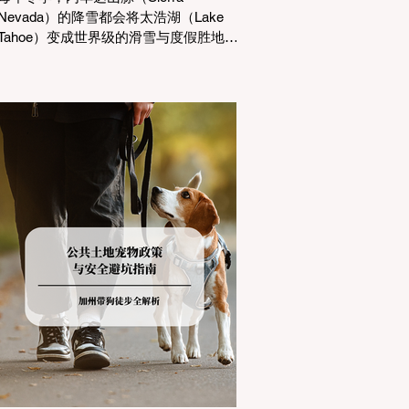
Nevada）的降雪都会将太浩湖（Lake
Tahoe）变成世界级的滑雪与度假胜地。
然而，对于习惯了温暖气候的加州居民
而言，冬季经由 I-80 或 US-50 公路进
山，往往面临着一项严峻的挑战：加州
交通局 (Caltrans) 严格的防滑链管制
(Chain Controls)。 不了解这些规定，不
仅可能面临高额罚单或被公路巡警
（CHP）劝返，更可能在冰雪路面上引
发严重的安全事故。本文将为您系统解
析加州的防滑链政策，帮助您明确自己
的车型在不同路况下的具体要求，并为
出行做好充足准备。 一、 核心概念：看
懂加州 R1, R2, R3 管制级别 当恶劣天气
来袭，加州交通局会在公路上启动防滑
链管制，并通过电子路牌指示当前的管
制级别。加州采用三个递进的级别（R1
至R3）来规范通行车辆： R1 管制
(Requirement 1) 规定内容： 所有车辆必
须安装防滑链。 豁免条件： 乘用车