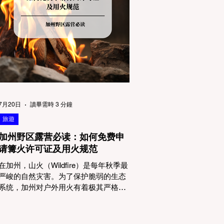
物政策管辖权迷雾：狗狗到底能去哪
里？ 加州的户外区域由不同的政府机构
管理，其核心保护目标决定了宠物政策
的严格程度。我们可以将其视为一条“从
严到宽”的鄙视链： 1. 极其严格：国家公
园 (National Parks) & 州立公园 (State
Parks) 政策基调： 优先保护原始生态与
野生动物。 实际规定： 在优胜美地、红
木国家公园等地，狗狗绝对不被允许踏
上任何未铺装的土路步道 (Dirt Trails)、
7月20日
讀畢需時 3 分鐘
草甸
旅遊
加州野区露营必读：如何免费申
请篝火许可证及用火规范
在加州，山火（Wildfire）是每年秋季最
严峻的自然灾害。为了保护脆弱的生态
系统，加州对户外用火有着极其严格的
法律约束。许多户外爱好者，尤其是刚
接触背包徒步（Backpacking）或分散露
营（Dispersed Camping）的新手，往往