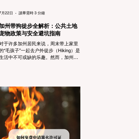
（Passenger Vehicles）、轻型卡车
（Light Trucks）只要配备了雪地轮胎
7月22日
讀畢需時 3 分鐘
（Snow Tires），即可免装防滑链
加州带狗徒步全解析：公共土地
宠物政策与安全避坑指南
对于许多加州居民来说，周末带上家里
的“毛孩子”一起去户外徒步（Hiking）是
生活中不可或缺的乐趣。然而，加州拥
有极其复杂的公共土地管辖权体系。如
果您兴冲冲地带着狗开上几个小时的车
前往优胜美地（Yosemite）或大盆地红
木州立公园（Big Basin Redwoods），
到了步道口才绝望地看到一块大大的
"No Dogs on Trail"（步道严禁犬只） 的
指示牌，这无疑会彻底毁掉整个周末。
为了避免“带狗碰壁”，您必须在出发前清
楚地了解不同公共土地系统对宠物政
策，掌握实用的路线筛选工具，并警惕
加州特有的野外环境隐患。 一、 破除宠