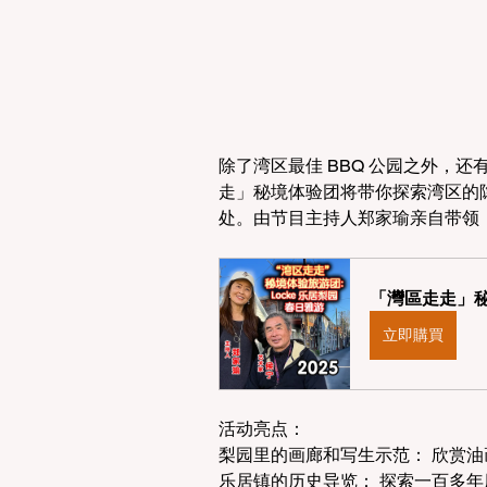
除了湾区最佳 BBQ 公园之外，
走」秘境体验团将带你探索湾区的隐藏宝藏
处。由节目主持人郑家瑜亲自带领
「灣區走走」秘
立即購買
活动亮点：
梨园里的画廊和写生示范： 欣赏
乐居镇的历史导览： 探索一百多