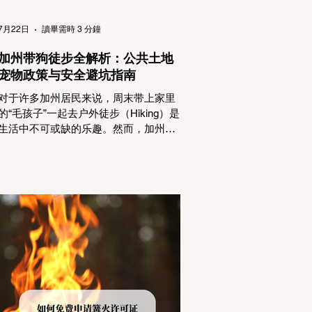
（Passenger Vehicles）、轻型卡车
（Light Trucks）只要配备了雪地轮胎
7月22日
讀畢需時 3 分鐘
（Snow Tires），即可免装防滑链
加州带狗徒步全解析：公共土地
宠物政策与安全避坑指南
对于许多加州居民来说，周末带上家里
的“毛孩子”一起去户外徒步（Hiking）是
生活中不可或缺的乐趣。然而，加州拥
有极其复杂的公共土地管辖权体系。如
果您兴冲冲地带着狗开上几个小时的车
前往优胜美地（Yosemite）或大盆地红
木州立公园（Big Basin Redwoods），
到了步道口才绝望地看到一块大大的
"No Dogs on Trail"（步道严禁犬只） 的
指示牌，这无疑会彻底毁掉整个周末。
为了避免“带狗碰壁”，您必须在出发前清
楚地了解不同公共土地系统对宠物政
策，掌握实用的路线筛选工具，并警惕
加州特有的野外环境隐患。 一、 破除宠