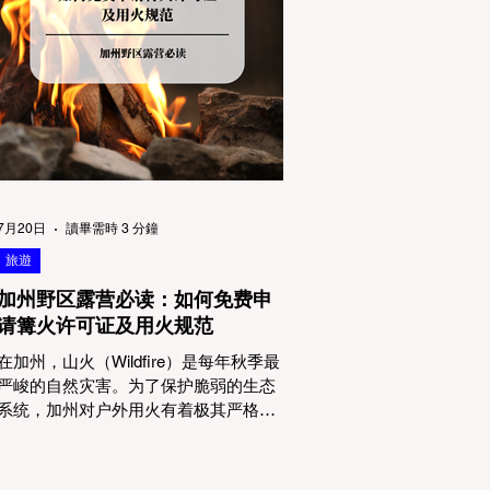
物政策管辖权迷雾：狗狗到底能去哪
里？ 加州的户外区域由不同的政府机构
管理，其核心保护目标决定了宠物政策
的严格程度。我们可以将其视为一条“从
严到宽”的鄙视链： 1. 极其严格：国家公
园 (National Parks) & 州立公园 (State
Parks) 政策基调： 优先保护原始生态与
野生动物。 实际规定： 在优胜美地、红
木国家公园等地，狗狗绝对不被允许踏
上任何未铺装的土路步道 (Dirt Trails)、
7月20日
讀畢需時 3 分鐘
草甸
旅遊
加州野区露营必读：如何免费申
请篝火许可证及用火规范
在加州，山火（Wildfire）是每年秋季最
严峻的自然灾害。为了保护脆弱的生态
系统，加州对户外用火有着极其严格的
法律约束。许多户外爱好者，尤其是刚
接触背包徒步（Backpacking）或分散露
营（Dispersed Camping）的新手，往往