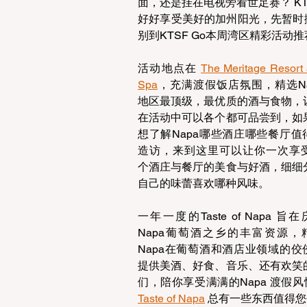
面，还是挂在电视旁看世足赛？ K
好好享受美好的加州阳光，先暂时
别到KTSF Go本周湾区精彩活动推
活动地点在 
The Meritage Resort 
Spa
，充满渡假饭店氛围，精选Na
地区最顶级，最优质的酒与食物，
在活动中可以各个都可品尝到，如
想了解Napa哪些酒庄哪些餐厅值
造访，来到这里可以让你一次享受
个酒庄与餐厅的美食与好酒，细细
自己的味蕾喜欢哪种风味。
一年一度的Taste of Napa 旨
Napa葡萄酒之乡的丰富资源，
Napa在葡萄酒和酒店业领域的佼
提供美酒、好食、音乐、还有欢笑
Taste of Napa
 总有一些东西值得