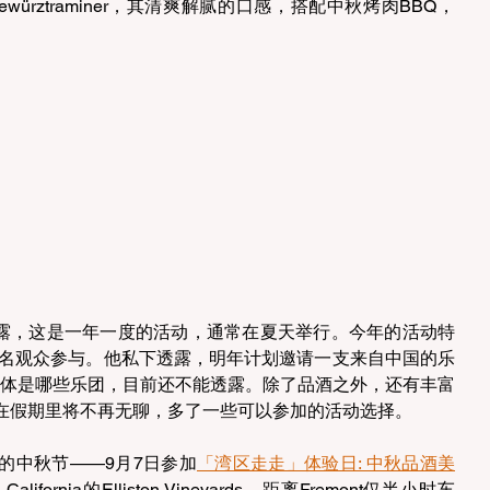
 Sweet Gewürztraminer，其清爽解腻的口感，搭配中秋烤肉BBQ，
人Ken透露，这是一年一度的活动，通常在夏天举行。今年的活动特
0名观众参与。他私下透露，明年计划邀请一支来自中国的乐
具体是哪些乐团，目前还不能透露。除了品酒之外，还有丰富
在假期里将不再无聊，多了一些可以参加的活动选择。
的中秋节——9月7日参加
「湾区走走」体验日: 中秋品酒美
lifornia的Elliston Vineyards，距离Fremont仅半小时车