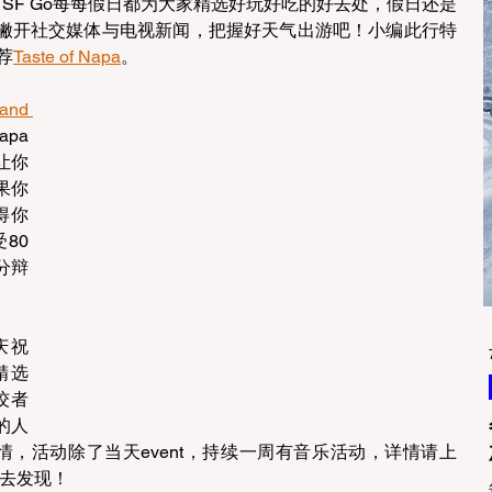
TSF Go每每假日都为大家精选好玩好吃的好去处，假日还是
撇开社交媒体与电视新闻，把握好天气出游吧！小编此行特
荐
Taste of Napa
。
and 
pa
让你
果你
得你
80
分辩
在庆祝
精选
佼者
的人
们，陪你享受满满的Napa 渡假风情，活动除了当天event，持续一周有音乐活动，详情请上 
您去发现！