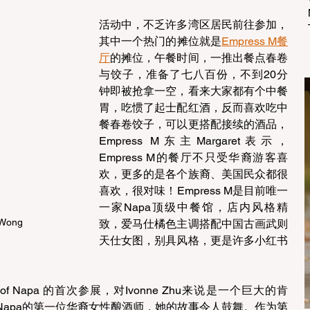
活动中，不乏许多湾区居民前往参加，
其中一个热门的摊位就是
Empress M餐
厅
的摊位，午餐时间，一推出餐点春卷
与饺子，准备了七八百份，不到20分
钟即被抢拿一空，看来大家都有个中餐
胃，吃惯了起士配红酒，反而喜欢吃中
餐春卷饺子，可以更搭配接续的酒品，
Empress M东主Margaret表示，
Empress M的餐厅不只受华裔游客喜
欢，更多的是各个族裔、美国民众都很
喜欢，很对味！Empress M是目前唯一
一家Napa顶级中餐馆，店内风格精
Wong  
致，爱马仕橘色主调搭配中国古画武则
天仕女图，别具风格，更是许多小红书
 Taste of Napa 的首次参展，对Ivonne Zhu来说是一个巨大的肯
apa的第一位华裔女性酿酒师，她的故事令人鼓舞。作为第