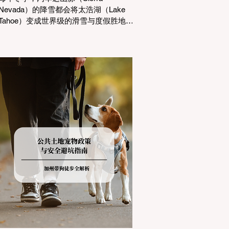
Nevada）的降雪都会将太浩湖（Lake
Tahoe）变成世界级的滑雪与度假胜地。
然而，对于习惯了温暖气候的加州居民
而言，冬季经由 I-80 或 US-50 公路进
山，往往面临着一项严峻的挑战：加州
交通局 (Caltrans) 严格的防滑链管制
(Chain Controls)。 不了解这些规定，不
仅可能面临高额罚单或被公路巡警
（CHP）劝返，更可能在冰雪路面上引
发严重的安全事故。本文将为您系统解
析加州的防滑链政策，帮助您明确自己
的车型在不同路况下的具体要求，并为
出行做好充足准备。 一、 核心概念：看
懂加州 R1, R2, R3 管制级别 当恶劣天气
来袭，加州交通局会在公路上启动防滑
链管制，并通过电子路牌指示当前的管
制级别。加州采用三个递进的级别（R1
至R3）来规范通行车辆： R1 管制
(Requirement 1) 规定内容： 所有车辆必
须安装防滑链。 豁免条件： 乘用车