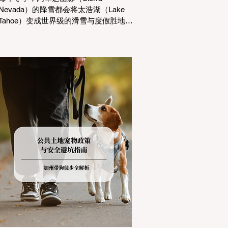
Nevada）的降雪都会将太浩湖（Lake
Tahoe）变成世界级的滑雪与度假胜地。
然而，对于习惯了温暖气候的加州居民
而言，冬季经由 I-80 或 US-50 公路进
山，往往面临着一项严峻的挑战：加州
交通局 (Caltrans) 严格的防滑链管制
(Chain Controls)。 不了解这些规定，不
仅可能面临高额罚单或被公路巡警
（CHP）劝返，更可能在冰雪路面上引
发严重的安全事故。本文将为您系统解
析加州的防滑链政策，帮助您明确自己
的车型在不同路况下的具体要求，并为
出行做好充足准备。 一、 核心概念：看
懂加州 R1, R2, R3 管制级别 当恶劣天气
来袭，加州交通局会在公路上启动防滑
链管制，并通过电子路牌指示当前的管
制级别。加州采用三个递进的级别（R1
至R3）来规范通行车辆： R1 管制
(Requirement 1) 规定内容： 所有车辆必
须安装防滑链。 豁免条件： 乘用车