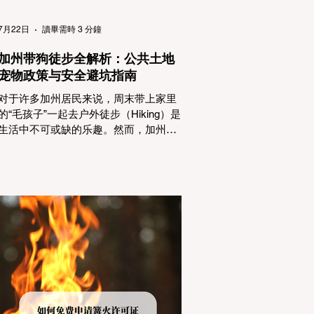
（Passenger Vehicles）、轻型卡车
（Light Trucks）只要配备了雪地轮胎
7月22日
讀畢需時 3 分鐘
（Snow Tires），即可免装防滑链
加州带狗徒步全解析：公共土地
宠物政策与安全避坑指南
对于许多加州居民来说，周末带上家里
的“毛孩子”一起去户外徒步（Hiking）是
生活中不可或缺的乐趣。然而，加州拥
有极其复杂的公共土地管辖权体系。如
果您兴冲冲地带着狗开上几个小时的车
前往优胜美地（Yosemite）或大盆地红
木州立公园（Big Basin Redwoods），
到了步道口才绝望地看到一块大大的
"No Dogs on Trail"（步道严禁犬只） 的
指示牌，这无疑会彻底毁掉整个周末。
为了避免“带狗碰壁”，您必须在出发前清
楚地了解不同公共土地系统对宠物政
策，掌握实用的路线筛选工具，并警惕
加州特有的野外环境隐患。 一、 破除宠