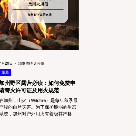
物政策管辖权迷雾：狗狗到底能去哪
里？ 加州的户外区域由不同的政府机构
管理，其核心保护目标决定了宠物政策
的严格程度。我们可以将其视为一条“从
严到宽”的鄙视链： 1. 极其严格：国家公
园 (National Parks) & 州立公园 (State
Parks) 政策基调： 优先保护原始生态与
野生动物。 实际规定： 在优胜美地、红
木国家公园等地，狗狗绝对不被允许踏
上任何未铺装的土路步道 (Dirt Trails)、
7月20日
讀畢需時 3 分鐘
草甸
旅遊
加州野区露营必读：如何免费申
请篝火许可证及用火规范
在加州，山火（Wildfire）是每年秋季最
严峻的自然灾害。为了保护脆弱的生态
系统，加州对户外用火有着极其严格的
法律约束。许多户外爱好者，尤其是刚
接触背包徒步（Backpacking）或分散露
营（Dispersed Camping）的新手，往往