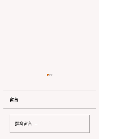
留言
加州野区露营必读：如
加州赶海与海钓入
撰寫留言......
何免费申请篝火许可证
101：手把手教您
及用火规范
法“钓鱼证”