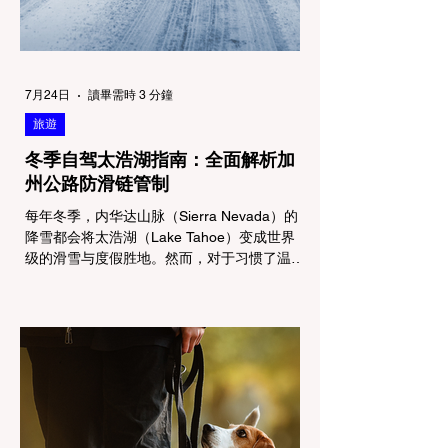
7月24日
讀畢需時 3 分鐘
旅遊
冬季自驾太浩湖指南：全面解析加
州公路防滑链管制
每年冬季，内华达山脉（Sierra Nevada）的
降雪都会将太浩湖（Lake Tahoe）变成世界
级的滑雪与度假胜地。然而，对于习惯了温暖
气候的加州居民而言，冬季经由 I-80 或 US-
50 公路进山，往往面临着一项严峻的挑战：
加州交通局 (Caltrans) 严格的防滑链管制
(Chain Controls)。 不了解这些规定，不仅可
能面临高额罚单或被公路巡警（CHP）劝
返，更可能在冰雪路面上引发严重的安全事
故。本文将为您系统解析加州的防滑链政策，
帮助您明确自己的车型在不同路况下的具体要
求，并为出行做好充足准备。 一、 核心概