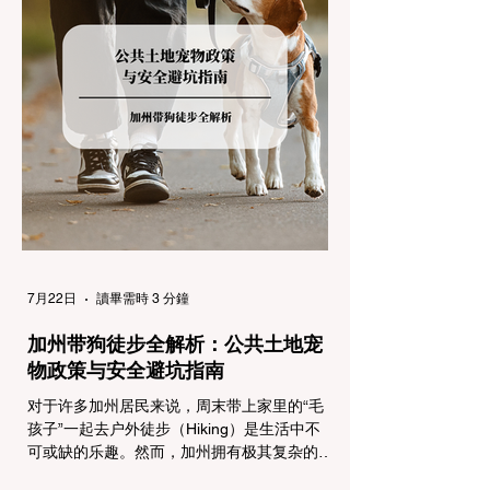
念：看懂加州 R1, R2, R3 管制级别 当恶劣天
气来袭，加州交通局会在公路上启动防滑链管
制，并通过电子路牌指示当前的管制级别。加
州采用三个递进的级别（R1至R3）来规范通
行车辆： R1 管制 (Requirement 1) 规定内
容： 所有车辆必须安装防滑链。 豁免条件：
乘用车（Passenger Vehicles）、轻型卡车
（Light Trucks）只要配备了雪地轮胎（Snow
Tires），即可免装防滑链
7月22日
讀畢需時 3 分鐘
加州带狗徒步全解析：公共土地宠
物政策与安全避坑指南
对于许多加州居民来说，周末带上家里的“毛
孩子”一起去户外徒步（Hiking）是生活中不
可或缺的乐趣。然而，加州拥有极其复杂的公
共土地管辖权体系。如果您兴冲冲地带着狗开