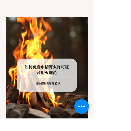
上几个小时的车前往优胜美地（Yosemite）
或大盆地红木州立公园（Big Basin
Redwoods），到了步道口才绝望地看到一块
大大的 "No Dogs on Trail"（步道严禁犬只）
的指示牌，这无疑会彻底毁掉整个周末。 为
了避免“带狗碰壁”，您必须在出发前清楚地了
解不同公共土地系统对宠物政策，掌握实用的
路线筛选工具，并警惕加州特有的野外环境隐
患。 一、 破除宠物政策管辖权迷雾：狗狗到
底能去哪里？ 加州的户外区域由不同的政府
机构管理，其核心保护目标决定了宠物政策的
严格程度。我们可以将其视为一条“从严到宽”
的鄙视链： 1. 极其严格：国家公园 (National
Parks) & 州立公园 (State Parks) 政策基调：
优先保护原始生态与野生动物。 实际规定：
在优胜美地、红木国家公园等地，狗狗绝对不
被允许踏上任何未铺装的土路步道 (Dirt
Trails)、草甸