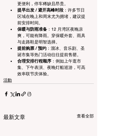
更便利，停车稀缺且昂贵。
提早出发 / 避开高峰时段
：许多节日
区域在晚上和周末尤为拥堵，建议提
前安排时间。
保暖与防雨准备
：12 月湾区夜晚凉
爽，可能有降雨。穿保暖外套、雨具
与走路鞋是明智选择。
提前购票 / 预约
：溜冰、音乐剧、圣
诞市集等热门活动往往提前售罄。
合理安排行程顺序
：例如上午逛市
集、下午表演、夜晚灯船巡游，可高
效串联节庆体验。
活動
查看全部
最新文章