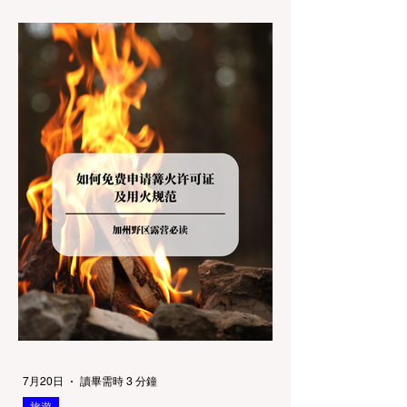
Redwoods），到了步道口才绝望地看到一块
大大的 "No Dogs on Trail"（步道严禁犬只）
的指示牌，这无疑会彻底毁掉整个周末。 为
了避免“带狗碰壁”，您必须在出发前清楚地了
解不同公共土地系统对宠物政策，掌握实用的
路线筛选工具，并警惕加州特有的野外环境隐
患。 一、 破除宠物政策管辖权迷雾：狗狗到
底能去哪里？ 加州的户外区域由不同的政府
机构管理，其核心保护目标决定了宠物政策的
严格程度。我们可以将其视为一条“从严到宽”
的鄙视链： 1. 极其严格：国家公园 (National
Parks) & 州立公园 (State Parks) 政策基调：
优先保护原始生态与野生动物。 实际规定：
在优胜美地、红木国家公园等地，狗狗绝对不
被允许踏上任何未铺装的土路步道 (Dirt
Trails)、草甸
7月20日
讀畢需時 3 分鐘