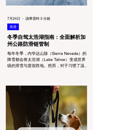
7月24日
讀畢需時 3 分鐘
旅遊
冬季自驾太浩湖指南：全面解析加
州公路防滑链管制
每年冬季，内华达山脉（Sierra Nevada）的
降雪都会将太浩湖（Lake Tahoe）变成世界
级的滑雪与度假胜地。然而，对于习惯了温暖
气候的加州居民而言，冬季经由 I-80 或 US-
50 公路进山，往往面临着一项严峻的挑战：
加州交通局 (Caltrans) 严格的防滑链管制
(Chain Controls)。 不了解这些规定，不仅可
能面临高额罚单或被公路巡警（CHP）劝
返，更可能在冰雪路面上引发严重的安全事
故。本文将为您系统解析加州的防滑链政策，
帮助您明确自己的车型在不同路况下的具体要
求，并为出行做好充足准备。 一、 核心概
念：看懂加州 R1, R2, R3 管制级别 当恶劣天