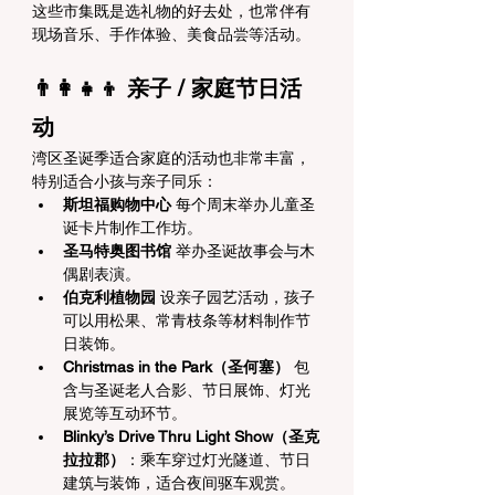
这些市集既是选礼物的好去处，也常伴有
现场音乐、手作体验、美食品尝等活动。
👨‍👩‍👧‍👦 亲子 / 家庭节日活
动
湾区圣诞季适合家庭的活动也非常丰富，
特别适合小孩与亲子同乐：
斯坦福购物中心
 每个周末举办儿童圣
诞卡片制作工作坊。
圣马特奥图书馆
 举办圣诞故事会与木
偶剧表演。
伯克利植物园
 设亲子园艺活动，孩子
可以用松果、常青枝条等材料制作节
日装饰。
Christmas in the Park（圣何塞）
 包
含与圣诞老人合影、节日展饰、灯光
展览等互动环节。 
Blinky’s Drive Thru Light Show（圣克
拉拉郡）
：乘车穿过灯光隧道、节日
建筑与装饰，适合夜间驱车观赏。