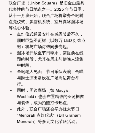
联合广场（Union Square）是旧金山最具
代表性的节日地点之一。2025 年节日季，
从十一月底开始，联合广场将举办圣诞树
点亮仪式、飘雪机系统、室外真冰溜冰场
等核心体验。
点灯仪式通常安排在感恩节后不久，
届时巨型圣诞树（以数万 LED 灯饰点
缀）将与广场灯饰同步亮起。
溜冰场开放至节日季末，需提前在线
预约时段，尤其在周末与傍晚人流集
中时段。
圣诞老人见面、节日乐队表演、合唱
与爵士演出常设在广场周边舞台举
行。
同时，周边商场（如 Macy’s、
Westfield）也会布置精致的圣诞橱窗
与装饰，成为拍照打卡热点。
此外，联合广场还会举办犹太节日 
“Menorah 点灯仪式”（Bill Graham 
Menorah）等多元文化节庆活动。 