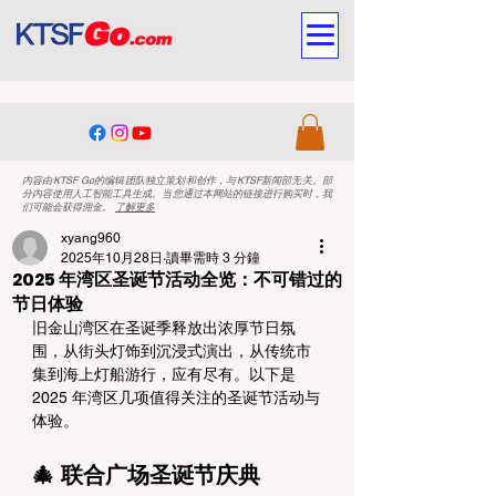
内容由KTSF Go的编辑团队独立策划和创作，与KTSF新闻部无关。部
分内容使用人工智能工具生成。当您通过本网站的链接进行购买时，我
们可能会获得佣金。
了解更多
xyang960
2025年10月28日
讀畢需時 3 分鐘
2025 年湾区圣诞节活动全览：不可错过的
节日体验
旧金山湾区在圣诞季释放出浓厚节日氛
围，从街头灯饰到沉浸式演出，从传统市
集到海上灯船游行，应有尽有。以下是 
2025 年湾区几项值得关注的圣诞节活动与
体验。
🎄 联合广场圣诞节庆典