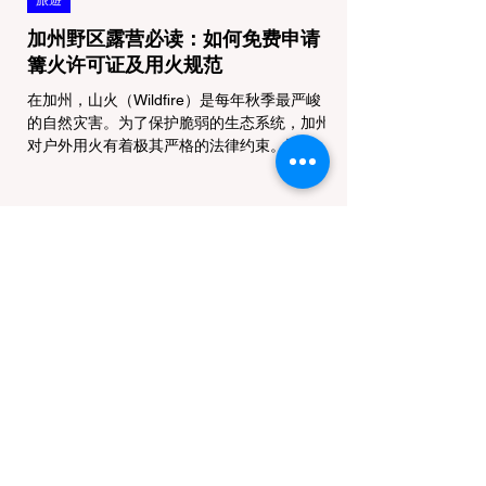
旅遊
加州野区露营必读：如何免费申请
篝火许可证及用火规范
在加州，山火（Wildfire）是每年秋季最严峻
的自然灾害。为了保护脆弱的生态系统，加州
对户外用火有着极其严格的法律约束。许多户
外爱好者，尤其是刚接触背包徒步
（Backpacking）或分散露营（Dispersed
Camping）的新手，往往会在不知情的情况
下触犯法律——被巡林员（Park Ranger）开
出高额罚单的原因，有时仅仅是因为他们在野
外用便携式瓦斯炉烧了一壶热水。 在加州的
公共土地上，只要您脱离了成熟的商业或官方
营地，您就必须持有一张合法的 加州篝火许
可证 (California Campfire Permit)。本文将为
您彻底厘清这项规定的适用范围，并提供手把
手的免费申请指南。 一、 核心误区澄清：只
用瓦斯炉做饭，也需要许可证吗？ 这是加州
户外新手最常犯的错误。很多人认为“篝火”指
的是用木柴生起的明火，只要我不捡树枝生