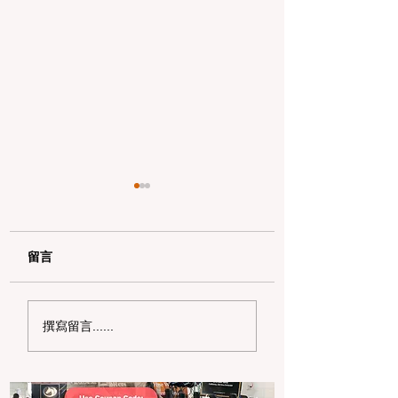
留言
2026 湾区独立日遛娃
狂欢整个夏天！20
撰寫留言......
全攻略：6 大震撼烟火
湾区夏日嘉年华与
秀与野餐秘境盘点
博览会巡礼