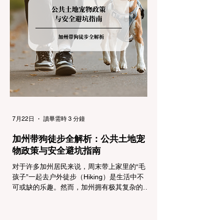
气来袭，加州交通局会在公路上启动防滑链管
制，并通过电子路牌指示当前的管制级别。加
州采用三个递进的级别（R1至R3）来规范通
行车辆： R1 管制 (Requirement 1) 规定内
容： 所有车辆必须安装防滑链。 豁免条件：
乘用车（Passenger Vehicles）、轻型卡车
（Light Trucks）只要配备了雪地轮胎（Snow
Tires），即可免装防滑链
7月22日
讀畢需時 3 分鐘
加州带狗徒步全解析：公共土地宠
物政策与安全避坑指南
对于许多加州居民来说，周末带上家里的“毛
孩子”一起去户外徒步（Hiking）是生活中不
可或缺的乐趣。然而，加州拥有极其复杂的公
共土地管辖权体系。如果您兴冲冲地带着狗开
上几个小时的车前往优胜美地（Yosemite）
或大盆地红木州立公园（Big Basin