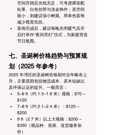
空间开阔且光线充足，可考虑裸装配
松果、白色丝带与淡金饰件；若空间
较小，则建议缩小树规、用单色装饰
减少视觉负担。
装饰完成后，建议每晚关闭暖气后开
启灯串作“夜间亮灯”仪式，为家庭营造
节日氛围。
七、圣诞树价格趋势与预算规
划（2025 年参考）
2025 年湾区的圣诞树价格相对去年略有上
升，主要原因包括物流成本、原木短缺以
及环保认证的提升。一般而言：
5–6 ft（约 1.5–1.8 米）规格：$70 – 
$120
7–8 ft（约 2.1–2.4 米）：$120 – 
$200
9 ft（2.7 米）以上大规格：$200 – 
$350（视品种、底座、送货服务加
价）