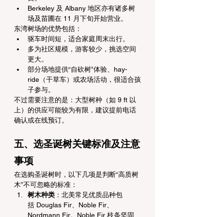
Berkeley 及 Albany 地区亦有诸多树
场及苗圃在 11 月下旬开始营业。
东湾树场的优势包括：
驱车时间短，适合家庭周末出行。
多为社区规模，游客较少，挑选空间
更大。
部分场地提供“自砍树”体验、hay-
ride（干草车）或农场活动，很适合孩
子参与。
不过需要注意的是：大型树种（如 9 ft 以
上）的供应可能较为有限，建议提前电话
确认或在线预订。
五、选圣诞树关键标准及注意
事项
在选购圣诞树时，以下几项是判断“高质树
木”不可忽略的标准：
树木种类
：北美常见优质品种包
括 Douglas Fir、Noble Fir、
Nordmann Fir。Noble Fir 枝条坚固、