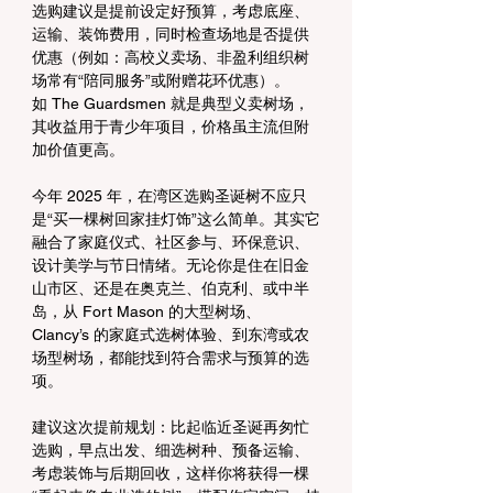
选购建议是提前设定好预算，考虑底座、
运输、装饰费用，同时检查场地是否提供
优惠（例如：高校义卖场、非盈利组织树
场常有“陪同服务”或附赠花环优惠）。
如 The Guardsmen 就是典型义卖树场，
其收益用于青少年项目，价格虽主流但附
加价值更高。
今年 2025 年，在湾区选购圣诞树不应只
是“买一棵树回家挂灯饰”这么简单。其实它
融合了家庭仪式、社区参与、环保意识、
设计美学与节日情绪。无论你是住在旧金
山市区、还是在奥克兰、伯克利、或中半
岛，从 Fort Mason 的大型树场、
Clancy’s 的家庭式选树体验、到东湾或农
场型树场，都能找到符合需求与预算的选
项。
建议这次提前规划：比起临近圣诞再匆忙
选购，早点出发、细选树种、预备运输、
考虑装饰与后期回收，这样你将获得一棵