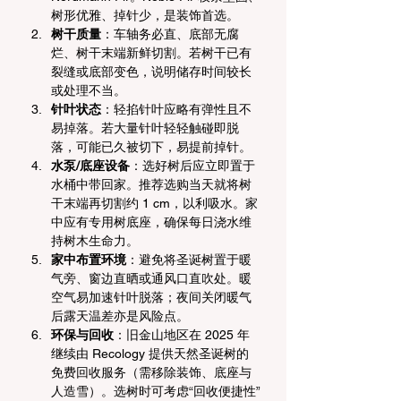
树形优雅、掉针少，是装饰首选。
树干质量
：车轴务必直、底部无腐
烂、树干末端新鲜切割。若树干已有
裂缝或底部变色，说明储存时间较长
或处理不当。
针叶状态
：轻掐针叶应略有弹性且不
易掉落。若大量针叶轻轻触碰即脱
落，可能已久被切下，易提前掉针。
水泵/底座设备
：选好树后应立即置于
水桶中带回家。推荐选购当天就将树
干末端再切割约 1 cm，以利吸水。家
中应有专用树底座，确保每日浇水维
持树木生命力。
家中布置环境
：避免将圣诞树置于暖
气旁、窗边直晒或通风口直吹处。暖
空气易加速针叶脱落；夜间关闭暖气
后露天温差亦是风险点。
环保与回收
：旧金山地区在 2025 年
继续由 Recology 提供天然圣诞树的
免费回收服务（需移除装饰、底座与
人造雪）。选树时可考虑“回收便捷性”