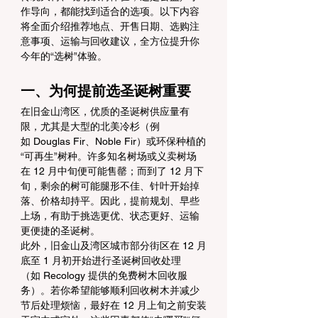
作导向，都能找到适合的选项。以下内容
将全面介绍推荐地点、开售日期、选购注
意事项、运输与回收建议，全方位提升你
今年的“选树”体验。
一、为何提前选圣诞树重要
在旧金山湾区，优质的圣诞树供应量有
限，尤其是大型的北美冷杉（例
如 Douglas Fir、Noble Fir）或环保种植的
“可再生”树种。许多知名树场或义卖树场
在 12 月中旬便可能售罄；而到了 12 月下
旬，剩余的树可能腿形不佳、针叶开始掉
落、价格却持平。因此，提前规划、早些
上场，有助于挑选更优、状态更好、运输
更便捷的圣诞树。
此外，旧金山及湾区城市部分街区在 12 月
底至 1 月初开始进行圣诞树回收处理
（如 Recology 提供的免费树木回收服
务）。若你希望能够顺利回收树木并减少
节后处理烦恼，最好在 12 月上旬之前安装