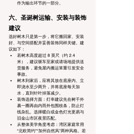
作为输出环节的一部分。
六、圣诞树运输、安装与装饰
建议
选好树木只是第一步，将它搬回家、安装
好、与空间搭配并妥善装饰同样关键。建
议如下：
若树木高度超过 8 英尺（约 2.4 
米），建议驱车至家或请场地提供送
货服务，避免屋内搬运笨重引发安全
事故。
树木到家后，应将其放在底座内、立
即浇水至少两升，并将底座每天加
水，直到针叶掉落减少。
装饰选择方面：灯串建议先在树干外
裹一圈再由内而外包围枝条，防止灯
线杂乱。选择暖白或金色灯光更易与
旧金山市区夜景匹配。
从整体美学角度考虑：湾区家庭常用
“北欧简约”“加州自然风”两种风格。若