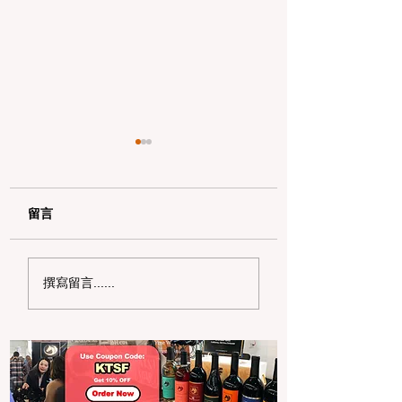
留言
2026 湾区超市扫货宝
2026 湾区省钱
撰寫留言......
典：Costco 标签秘密
南：如何读懂 PG&
与亚超省钱策略
单并申请 20% 的
补助