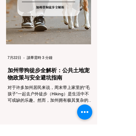
行车辆： R1 管制 (Requirement 1) 规定内
容： 所有车辆必须安装防滑链。 豁免条件：
乘用车（Passenger Vehicles）、轻型卡车
（Light Trucks）只要配备了雪地轮胎（Snow
Tires），即可免装防滑链
7月22日
讀畢需時 3 分鐘
加州带狗徒步全解析：公共土地宠
物政策与安全避坑指南
对于许多加州居民来说，周末带上家里的“毛
孩子”一起去户外徒步（Hiking）是生活中不
可或缺的乐趣。然而，加州拥有极其复杂的公
共土地管辖权体系。如果您兴冲冲地带着狗开
上几个小时的车前往优胜美地（Yosemite）
或大盆地红木州立公园（Big Basin
Redwoods），到了步道口才绝望地看到一块
大大的 "No Dogs on Trail"（步道严禁犬只）