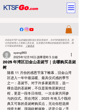
内容由KTSF Go的编辑团队独立策划和创作，与KTSF新闻部无关。部
分内容使用人工智能工具生成。当您通过本网站的链接进行购买时，我
们可能会获得佣金。
了解更多
xyang960
2025年12月16日
讀畢需時 5 分鐘
2025 年湾区旧金山圣诞节｜去哪购买圣诞
树
随着 11 月份的感恩节落下帷幕，旧金山湾
区进入一年中最温暖、最具仪式感的季节
之一：圣诞节。对于许多家庭而言，选一
棵合适的圣诞树，不仅是装饰居家的过
程，更是一段冬日传统、一次全家共同参
与的仪式。而在湾区，2025 年有几个既经
典又可靠的圣诞树购买点，无论你想选择
传统大树、现场砍树体验，还是公益／手