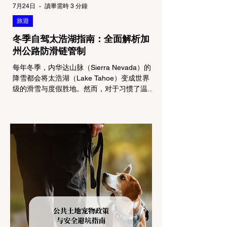
7月24日
讀畢需時 3 分鐘
旅遊
冬季自驾太浩湖指南：全面解析加
州公路防滑链管制
每年冬季，内华达山脉（Sierra Nevada）的
降雪都会将太浩湖（Lake Tahoe）变成世界
级的滑雪与度假胜地。然而，对于习惯了温暖
气候的加州居民而言，冬季经由 I-80 或 US-
50 公路进山，往往面临着一项严峻的挑战：
加州交通局 (Caltrans) 严格的防滑链管制
(Chain Controls)。 不了解这些规定，不仅可
能面临高额罚单或被公路巡警（CHP）劝
返，更可能在冰雪路面上引发严重的安全事
故。本文将为您系统解析加州的防滑链政策，
帮助您明确自己的车型在不同路况下的具体要
求，并为出行做好充足准备。 一、 核心概
念：看懂加州 R1, R2, R3 管制级别 当恶劣天
气来袭，加州交通局会在公路上启动防滑链管
制，并通过电子路牌指示当前的管制级别。加
州采用三个递进的级别（R1至R3）来规范通