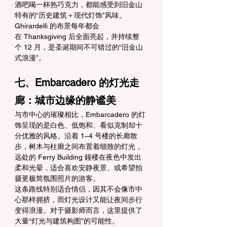
酒吧喝一杯热巧克力，都能感受到旧金山
特有的“历史建筑＋现代灯饰”风味。
Ghirardelli 的布景每年都会
在 Thanksgiving 后全面亮起，并持续整
个 12 月，是圣诞期间不可错过的“旧金山
式浪漫”。
七、Embarcadero 的灯光走
廊：城市边缘的静谧美
与市中心的璀璨相比，Embarcadero 的灯
饰呈现的是白色、低饱和、看似克制却十
分优雅的风格。沿着 1–4 号楼的长廊散
步，树木与柱廊之间布置着细致的灯光，
远处的 Ferry Building 鐘楼在夜色中发出
柔和光晕，适合喜欢安静夜景、或希望拍
摄更极简氛围照片的游客。
这条路线特别适合情侣，因其不会像市中
心那样拥挤，而灯光设计又能让夜间步行
变得浪漫。对于摄影师而言，这里提供了
大量“灯光与建筑构图”的可能性。