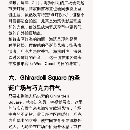
温暖。每年 12 月，海狮附近的广场会亮起
节庆灯饰，商家橱窗布置也会同步换上圣
诞主题。虽然没有特定“点灯仪式”，但整个
月份都适合拍照，尤其是港湾倒影呈现柔
和的光色，使这里成为节庆季节中更具气
氛的户外拍摄地点。
相较市区灯海的绚丽，海滨呈现的是另一
种更轻松、度假感的圣诞节风格：街头表
演者、巧克力热饮香气、海狮叫声、海风
吹过装饰灯的声音……这一切在旅客镜头
中常被形容为“West Coast 冬日的味道”。
六、Ghirardelli Square 的圣
诞广场与巧克力香气
只要走到渔人码头旁的 Ghirardelli 
Square，就会进入另一种视觉层次。这里
的节庆布置向来充满复古欧洲风情，广场
中央的圣诞树、露天座位区的暖灯、巧克
力店飘出的甜香，使空间在冬夜显得格外
迷人。无论坐在广场台阶短暂休息，或在