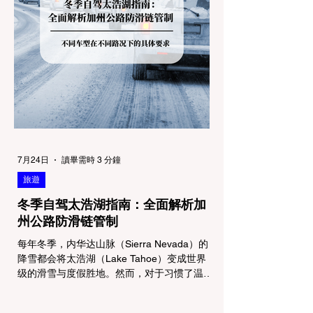
7月24日
讀畢需時 3 分鐘
旅遊
冬季自驾太浩湖指南：全面解析加
州公路防滑链管制
每年冬季，内华达山脉（Sierra Nevada）的
降雪都会将太浩湖（Lake Tahoe）变成世界
级的滑雪与度假胜地。然而，对于习惯了温暖
气候的加州居民而言，冬季经由 I-80 或 US-
50 公路进山，往往面临着一项严峻的挑战：