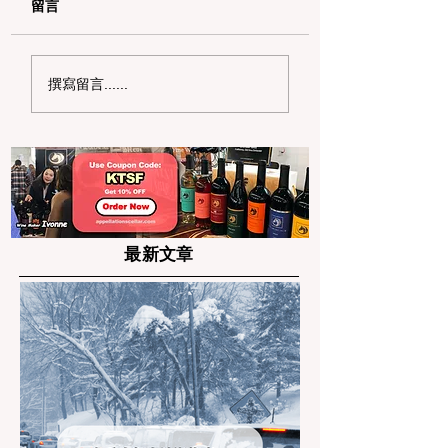
留言
2026 湾区独立日遛娃
狂欢整个夏天！20
撰寫留言......
全攻略：6 大震撼烟火
湾区夏日嘉年华与
秀与野餐秘境盘点
博览会巡礼
最新文章