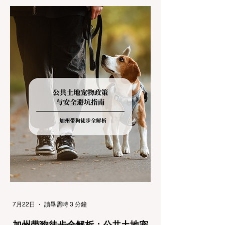
加州交通局 (Caltrans) 严格的防滑链管制
(Chain Controls)。 不了解这些规定，不仅可
能面临高额罚单或被公路巡警（CHP）劝
返，更可能在冰雪路面上引发严重的安全事
故。本文将为您系统解析加州的防滑链政策，
帮助您明确自己的车型在不同路况下的具体要
求，并为出行做好充足准备。 一、 核心概
念：看懂加州 R1, R2, R3 管制级别 当恶劣天
气来袭，加州交通局会在公路上启动防滑链管
制，并通过电子路牌指示当前的管制级别。加
州采用三个递进的级别（R1至R3）来规范通
行车辆： R1 管制 (Requirement 1) 规定内
容： 所有车辆必须安装防滑链。 豁免条件：
乘用车（Passenger Vehicles）、轻型卡车
（Light Trucks）只要配备了雪地轮胎（Snow
Tires），即可免装防滑链
7月22日
讀畢需時 3 分鐘
加州带狗徒步全解析：公共土地宠