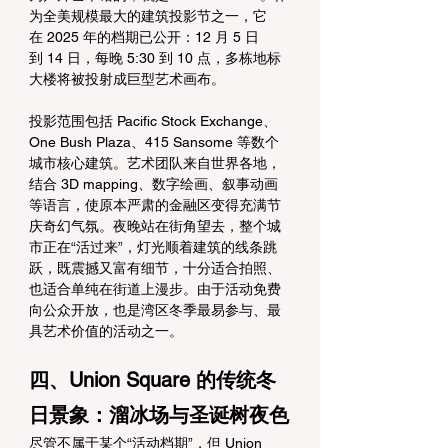
为全美规模最大的建筑投影节之一，它
在 2025 年的档期已公开：12 月 5 日
到 14 日，每晚 5:30 到 10 点，多栋地标
大楼将被投射成巨型艺术画布。
投影范围包括 Pacific Stock Exchange、
One Bush Plaza、415 Sansome 等数个
城市核心建筑。艺术团队来自世界各地，
结合 3D mapping、数字绘画、叙事动画
等语言，使原本严肃的金融区变得充满节
庆奇幻气氛。夜晚站在街角望去，整个城
市正在“活过来”，灯光顺着建筑的线条跳
跃，既震撼又富有细节，十分适合拍照、
也适合单纯在街道上漫步。由于活动免费
向公众开放，也是湾区冬季最易参与、最
具艺术价值的活动之一。
四、Union Square 的传统冬
日景象：溜冰场与圣诞树夜色
尽管不属于某个“活动档期”，但 Union 