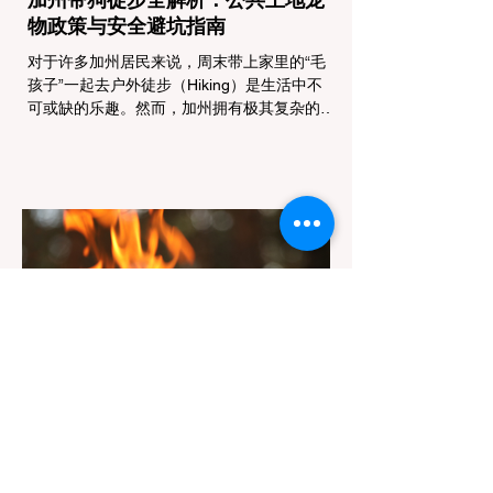
物政策与安全避坑指南
对于许多加州居民来说，周末带上家里的“毛
孩子”一起去户外徒步（Hiking）是生活中不
可或缺的乐趣。然而，加州拥有极其复杂的公
共土地管辖权体系。如果您兴冲冲地带着狗开
上几个小时的车前往优胜美地（Yosemite）
或大盆地红木州立公园（Big Basin
Redwoods），到了步道口才绝望地看到一块
大大的 "No Dogs on Trail"（步道严禁犬只）
的指示牌，这无疑会彻底毁掉整个周末。 为
了避免“带狗碰壁”，您必须在出发前清楚地了
解不同公共土地系统对宠物政策，掌握实用的
路线筛选工具，并警惕加州特有的野外环境隐
患。 一、 破除宠物政策管辖权迷雾：狗狗到
底能去哪里？ 加州的户外区域由不同的政府
机构管理，其核心保护目标决定了宠物政策的
严格程度。我们可以将其视为一条“从严到宽”
的鄙视链： 1. 极其严格：国家公园 (National
Parks) & 州立公园 (State Parks) 政策基调：
优先保护原始生态与野生动物。 实际规定：