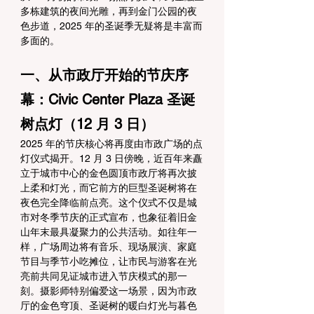
多栋建筑的夜间光雕，再到金门公园的夜
色步道，2025 年的圣诞季无疑将是丰富而
多面的。
一、从市政厅开始的节庆序
幕：Civic Center Plaza 圣诞
树点灯（12 月 3 日）
2025 年的节庆核心将再度由市政广场的点
灯仪式揭开。12 月 3 日傍晚，近百年来矗
立于城市中心的金色圆顶市政厅将再次披
上柔和灯光，而它前方的巨型圣诞树将在
夜色完全降临前点亮。这个仪式不仅是城
市对冬季节庆的正式宣布，也象征着旧金
山年末最具凝聚力的公共活动。如往年一
样，广场周边将有音乐、现场展演、家庭
节目与季节小吃摊位，让市民与游客在光
亮前共同见证城市进入节庆模式的那一
刻。摄影师特别偏爱这一场景，因为市政
厅的金色穹顶、圣诞树的暖白灯光与暮色