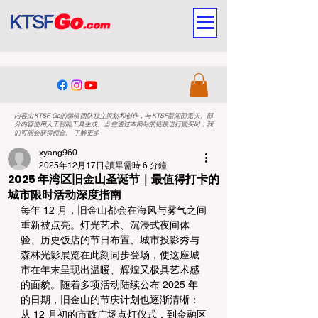
内容由KTSF Go的编辑团队独立策划和创作，与KTSF新闻部无关。部
分内容使用人工智能工具生成。当您通过本网站的链接进行购买时，我
们可能会获得佣金。
了解更多
xyang960
2025年12月17日
讀畢需時 6 分鐘
2025 年湾区旧金山圣诞节｜最值得打卡的
城市限时活动深度指南
每年 12 月，旧金山都会在海风与雾气之间
重新被点亮。灯光艺术、沉浸式夜间体
验、历史饭店的节日布置、城市投影秀与
森林光影展览在此刻同步登场，使这座城
市在年末呈现出温暖、辉煌又极具艺术感
的面貌。随着多项活动陆续公布 2025 年
的日期，旧金山的节庆计划也逐渐清晰：
从 12 月初的市政广场点灯仪式，到金融区