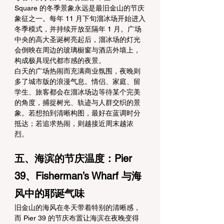
Square 的冬季景象永远是最旧金山的节庆
象征之一。每年 11 月下旬溜冰场开始进入
冬季模式，并持续开放至隔年 1 月。广场
中央的高大圣诞树亮起后，溜冰场的灯光
会倒映在周边的玻璃橱窗与酒店外墙上，
构成极具现代都市感的夜景。
白天的广场热闹而充满商业氛围，夜晚则
多了城市版的浪漫气息。情侣、家庭、留
学生、旅客都会在溜冰场边等待某个完美
的角度，捕捉树光、轨迹与人群交织的景
象。若想拍到清晰构图，最好在蓝调时分
抵达；若追求热闹，则越接近周末越浓
烈。
五、海滨的节庆温度：Pier 
39、Fisherman’s Wharf 与海
风中的耶诞气味
旧金山的海风在冬天带着特别的清晰感，
而 Pier 39 的节庆布置让海滨在夜晚变得