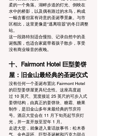
柔的一个角落。湖畔步道的灯光、倒映在
水中的桥影，以及偶有路过的水鸟，构成
一幅含蓄但富有诗意的圣诞季景象。与市
区相比，这里更像是“逃离喧嚣”的冬日调整
站。
这一段路特别适合慢拍、记录自然中的圣
诞氛围，也适合家庭带着孩子散步，享受
没有商业噪音的夜晚。
十、Fairmont Hotel 巨型姜饼
屋：旧金山最经典的圣诞仪式
没有任何一个圣诞布置比 Fairmont Hotel 
的巨型姜饼屋更具纪念性。这座高度超
过 10 英尺、宽度接近 25 英尺的可步入式
姜饼结构，由真正的姜饼块、糖霜、糖果
制作，是旧金山多年来最经典的节庆符
号。酒店大堂会在 11 月下旬亮起节庆灯
光，并一直开放至翌年 1 月。
走进大堂，就像进入童话故事书：松木香
气、金色花环、巨型圣诞树和巧克力甜点