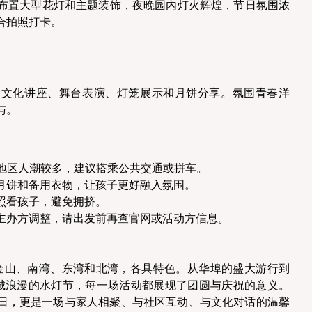
秋期间布置大型花灯和主题装饰，夜晚园内灯火辉煌，节日氛围浓
合拍照打卡。 
含文化讲座、舞台表演、灯笼展示和月饼分享。氛围青春洋
。 
 等热门地区人潮较多，建议搭乘公共交通或拼车。 
月饼和备用衣物，让孩子更好融入氛围。 
照看孩子，避免拥挤。 
主办方调整，请出发前再查官网或活动方信息。 
旧金山、南湾、东湾和北湾，各具特色。从华埠的盛大游行到 
福斯特城浪漫的水灯节，每一场活动都展现了团圆与庆祝的意义。
日，更是一场与家人相聚、与社区互动、与文化对话的温馨