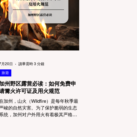
物政策管辖权迷雾：狗狗到底能去哪
里？ 加州的户外区域由不同的政府机构
管理，其核心保护目标决定了宠物政策
的严格程度。我们可以将其视为一条“从
严到宽”的鄙视链： 1. 极其严格：国家公
园 (National Parks) & 州立公园 (State
Parks) 政策基调： 优先保护原始生态与
野生动物。 实际规定： 在优胜美地、红
木国家公园等地，狗狗绝对不被允许踏
上任何未铺装的土路步道 (Dirt Trails)、
7月20日
讀畢需時 3 分鐘
草甸
旅遊
加州野区露营必读：如何免费申
请篝火许可证及用火规范
在加州，山火（Wildfire）是每年秋季最
严峻的自然灾害。为了保护脆弱的生态
系统，加州对户外用火有着极其严格的
法律约束。许多户外爱好者，尤其是刚
接触背包徒步（Backpacking）或分散露
营（Dispersed Camping）的新手，往往