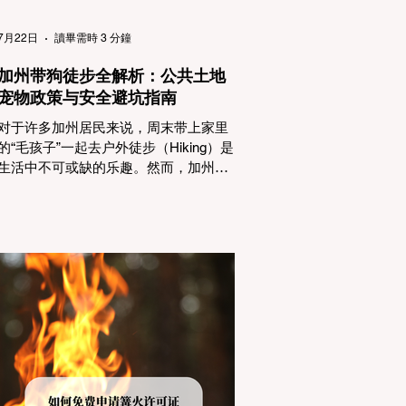
（Passenger Vehicles）、轻型卡车
（Light Trucks）只要配备了雪地轮胎
7月22日
讀畢需時 3 分鐘
（Snow Tires），即可免装防滑链
加州带狗徒步全解析：公共土地
宠物政策与安全避坑指南
对于许多加州居民来说，周末带上家里
的“毛孩子”一起去户外徒步（Hiking）是
生活中不可或缺的乐趣。然而，加州拥
有极其复杂的公共土地管辖权体系。如
果您兴冲冲地带着狗开上几个小时的车
前往优胜美地（Yosemite）或大盆地红
木州立公园（Big Basin Redwoods），
到了步道口才绝望地看到一块大大的
"No Dogs on Trail"（步道严禁犬只） 的
指示牌，这无疑会彻底毁掉整个周末。
为了避免“带狗碰壁”，您必须在出发前清
楚地了解不同公共土地系统对宠物政
策，掌握实用的路线筛选工具，并警惕
加州特有的野外环境隐患。 一、 破除宠