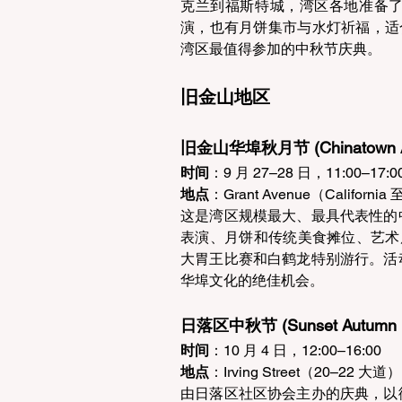
克兰到福斯特城，湾区各地准备
演，也有月饼集市与水灯祈福，适合
湾区最值得参加的中秋节庆典。 
旧金山地区 
旧金山华埠秋月节 (Chinatown Aut
时间
：9 月 27–28 日，11:00–17:00
地点
：Grant Avenue（California 
这是湾区规模最大、最具代表性的
表演、月饼和传统美食摊位、艺术
大胃王比赛和白鹤龙特别游行。活
华埠文化的绝佳机会。 
日落区中秋节 (Sunset Autumn Mo
时间
：10 月 4 日，12:00–16:00  
地点
：Irving Street（20–22 大道） 
由日落区社区协会主办的庆典，以