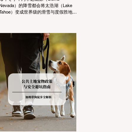
Nevada）的降雪都会将太浩湖（Lake
Tahoe）变成世界级的滑雪与度假胜地。
然而，对于习惯了温暖气候的加州居民
而言，冬季经由 I-80 或 US-50 公路进
山，往往面临着一项严峻的挑战：加州
交通局 (Caltrans) 严格的防滑链管制
(Chain Controls)。 不了解这些规定，不
仅可能面临高额罚单或被公路巡警
（CHP）劝返，更可能在冰雪路面上引
发严重的安全事故。本文将为您系统解
析加州的防滑链政策，帮助您明确自己
的车型在不同路况下的具体要求，并为
出行做好充足准备。 一、 核心概念：看
懂加州 R1, R2, R3 管制级别 当恶劣天气
来袭，加州交通局会在公路上启动防滑
链管制，并通过电子路牌指示当前的管
制级别。加州采用三个递进的级别（R1
至R3）来规范通行车辆： R1 管制
(Requirement 1) 规定内容： 所有车辆必
须安装防滑链。 豁免条件： 乘用车